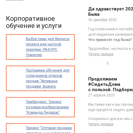
Да здравствует 202
Быка
Корпоративное
30 декабря 2020
обучение и услуги
Год потрясений и нестаб
долгожданные размеренно
Выбор темы для бизнеса,
Что принесёт год Быка?
проекта или частной
Трудолюбие, честность и 
практики. РА-КУРС:
Читать дальше
Ориентир
(Индивидуальный разбор
0
опыта и идей для
0
Программа обучения для
предпринимателей,
сотрудников отделов
экспертов
Продолжаем
продаж "Активные
и специалистов)
#СидетьДома
продажи. Выжать
с пользой. Подборк
максимум!"
27 апреля 2020
Тимбилдинг. Тренинг
Мы также как и вы скуча
по командообразованию
ещё придётся сидеть дома
"Команда Лидеров"
Специально для вас мы 
Читать дальше
Тренинг "Оптовая продажа