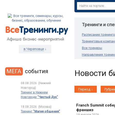
Тренинги и сп
Все
Тренинги.ру
Расписание тренинг
Афиша бизнес-мероприятий
Тренинговые компан
Все тренеры
↓
в Череповце
Направления тренин
МЕГА
события
Новости б
08.08.2026
(Нижний
Новгород)
Период
Рубри
Тренинг в Нижнем
Новгороде
"Чистый Дух"
Franch Summit собе
18.08.2026
(Москва)
франшиз
Тренинг
"Магия общения"
19 января 2026