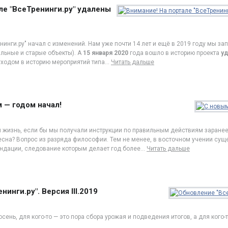
ле "ВсеТренинги.ру" удалены
нинги.ру" начал с изменений. Нам уже почти 14 лет и ещё в 2019 году мы з
льные и старые объекты). А
15 января 2020
года вошло в историю проекта
у
уходом в историю мероприятий типа
…
Читать дальше
 — годом начал!
 жизнь, если бы мы получали инструкции по правильным действиям заранее
ресна? Вопрос из разряда философии. Тем не менее, в восточном учении су
ндации, следование которым делает год более
…
Читать дальше
инги.ру". Версия III.2019
осень, для кого-то — это пора сбора урожая и подведения итогов, а для кого-