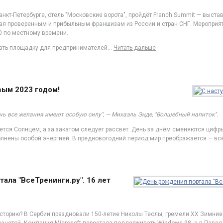
анкт-Петербурге, отель "Московские ворота", пройдёт Franch Summit — выстав
я проверенным и прибыльным франшизам из России и стран СНГ. Мероприя
30 по местному времени.
ать площадку для предпринимателей
…
Читать дальше
ым 2023 годом!
ь все желания имеют особую силу", — Михаэль Энде, "Волшебный напиток".
ется Солнцем, а за закатом следует рассвет. День за днём сменяются цифр
лнены особой энергией. В предновогодний период мир преображается — всё
ала "ВсеТренинги.ру". 16 лет
историю? В Сербии праздновали 150-летие Николы Теслы, гремели XX Зимние