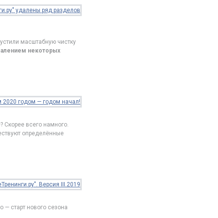
апустили масштабную чистку
далением некоторых
? Скорее всего намного.
ществуют определённые
то — старт нового сезона