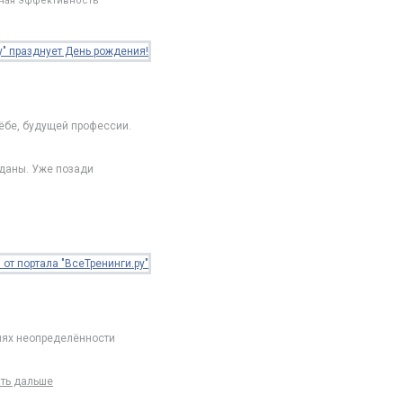
чная эффективность
ёбе, будущей профессии.
сданы. Уже позади
виях неопределённости
ать дальше