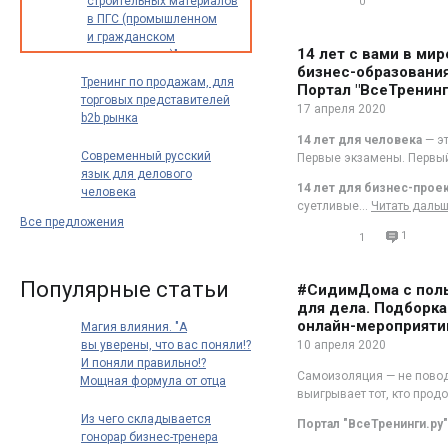
строительных материалов
0
0
в ПГС (промышленном
и гражданском
14 лет с вами в мир
строительстве)"
бизнес-образования
Тренинг по продажам, для
Портал "ВсеТренинг
торговых представителей
17 апреля 2020
b2b рынка
14 лет
для человека
— эт
Современный русский
Первые экзамены. Первый
язык для делового
14 лет для бизнес-прое
человека
суетливые
…
Читать даль
Все предложения
1
1
Популярные статьи
#СидимДома с пол
для дела. Подборка
онлайн-мероприятий
Магия влияния. "А
вы уверены, что вас поняли!?
10 апреля 2020
И поняли правильно!?
Самоизоляция — не повод 
Мощная формула от отца
выигрывает тот, кто прод
риторики: "Говори так, чтобы
тебя нельзя было не понять"
Из чего складывается
Портал "ВсеТренинги.ру"
"Вы уверены, что вас поняли?
гонорар бизнес-тренера