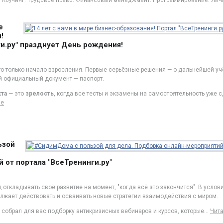
Коучинг. Трудовое право. Финансовый менеджмент. Программирование. Ли
е
!
и.ру" празднует День рождения!
о только начало взросления. Первые серьёзные решения — о дальнейшей уч
 официальный документ — паспорт.
кта
— это
зрелость
, когда все тесты и экзамены на самостоятельность уже 
ше
ьзой
 от портала "ВсеТренинги.ру"
откладывать своё развитие на момент, "когда всё это закончится". В усло
олжает действовать и осваивать новые стратегии взаимодействия с миром.
собрал для вас подборку антикризисных вебинаров и курсов, которые
…
Чит