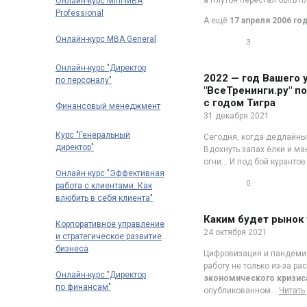
а Плутон перестал быть п
Онлайн-курс Mini-MBA
Professional
А ещё
17 апреля 2006 го
Онлайн-курс MBA General
3
0
Онлайн-курс "Директор
2022 — год Вашего 
по персоналу"
"ВсеТренинги.ру" п
с годом Тигра
Финансовый менеджмент
31 декабря 2021
Курс "Генеральный
Сегодня, когда дедлайны,
директор"
Вдохнуть запах ёлки и ма
огни… И под бой куранто
Онлайн курс "Эффективная
0
работа с клиентами. Как
0
влюбить в себя клиента"
Каким будет рынок 
Корпоративное управление
24 октября 2021
и стратегическое развитие
бизнеса
Цифровизация и пандеми
работу не только из-за р
Онлайн-курс "Директор
экономического кризис
по финансам"
опубликованном
…
Читать