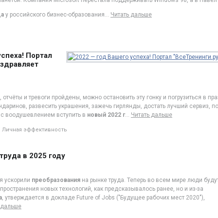
ланетой. Компания Microsoft перестала поддерживать Windows 98, а в Павел
да
у российского бизнес-образования
…
Читать дальше
успеха! Портал
оздравляет
 отчёты и тревоги пройдены, можно остановить эту гонку и погрузиться в п
ндаринов, развесить украшения, зажечь гирлянды, достать лучший сервиз, п
в с воодушевлением вступить в
новый 2022 г
…
Читать дальше
Личная эффективность
труда в 2025 году
я ускорили
преобразования
на рынке труда. Теперь во всем мире люди будут
аспространения новых технологий, как предсказывалось ранее, но и из-за
а
, утверждается в докладе Future of Jobs ("Будущее рабочих мест 2020"),
 дальше