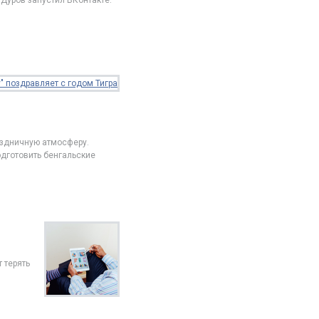
 Дуров запустил ВКонтакте.
раздничную атмосферу.
одготовить бенгальские
 терять