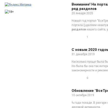
Внимание! На порта
ряд разделов
20 января 2020
Новый год портал "ВсеТре
портала (удаляем неактуа
разделов
нашего сайта, 
1
0
С новым 2020 годом
31 декабря 2019
Насколько проще была бы
Но была бы она так инте
закономерности и рекоме
0
0
Обновление "ВсеТрен
10 октября 2019
¾ года позади. В разгаре 
деловой активности.