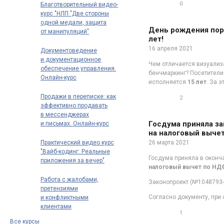
0
Благотворительный видео-
0
курс "НЛП "Две стороны
одной медали, защита
День рождения порт
от манипуляций"
лет!
16 апреля 2021
Документоведение
и документационное
Чем отличается визуализ
обеспечение управления.
бенчмаркинг? Посетители 
Онлайн-курс
исполняется
15 лет
. За 
профпереподготовки
Продажи в переписке: как
2
эффективно продавать
0
в мессенджерах
Госдума приняла за
и письмах. Онлайн-курс
на налоговый вычет
Практический видео курс
26 марта 2021
"Вайб-кодинг: Реальные
Госдума приняла в оконч
приложения за вечер"
налоговый вычет по НДФ
Работа с жалобами,
Законопроект (№1048793-
претензиями
Согласно документу, при
и конфликтными
клиентами
1
0
Все курсы