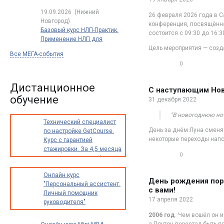
19.09.2026
(Нижний
26 февраля 2026 года в С
Новгород)
конференция, посвящённа
Базовый курс НЛП-Практик.
состоится с 09:30 до 16:
Применение НЛП для
успеха в работе и жизни.
Цель мероприятия — созд
Все МЕГА-события
Полный
0
сертификационный курс
0
обучения НЛП
по международным
Дистанционное
С наступающим Нов
стандартам
обучение
31 декабря 2022
"В новогоднюю ноч
Технический специалист
День за днём Луна сменя
по настройке GetCourse.
некоторые переходы напо
Курс с гарантией
стажировки. За 4,5 месяца
0
освоите новую профессию
0
с доходом от 30 000
Онлайн курс
до 70 000 рублей в месяц
День рождения порт
"Персональный ассистент.
с вами!
Личный помощник
17 апреля 2022
руководителя"
2006 год
. Чем вошёл он 