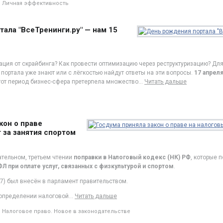
Личная эффективность
ала "ВсеТренинги.ру" — нам 15
ация от скрайбинга? Как провести оптимизацию через реструктуризацию? Дл
портала уже знают или с лёгкостью найдут ответы на эти вопросы.
17 апрел
этот период бизнес-сфера претерпела множество
…
Читать дальше
кон о праве
 за занятия спортом
ательном, третьем чтении
поправки в Налоговый кодекс (НК) РФ
, которые 
Л при оплате услуг, связанных с физкультурой и спортом
.
7) был внесён в парламент правительством.
 определении налоговой
…
Читать дальше
Налоговое право. Новое в законодательстве