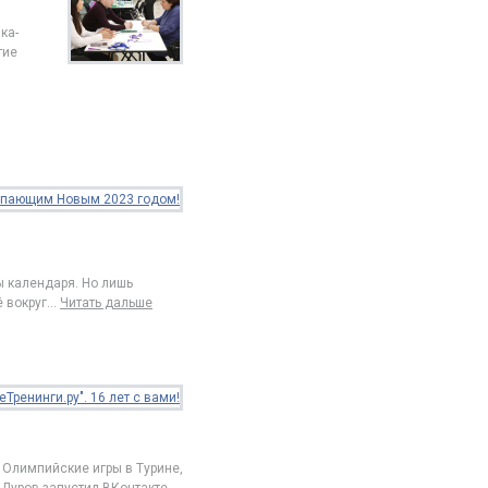
ка-
тие
ы календаря. Но лишь
 вокруг
…
Читать дальше
 Олимпийские игры в Турине,