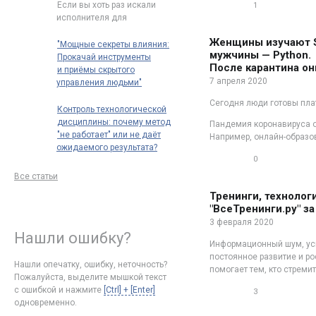
что имел ввиду Марк Фабий
Если вы хоть раз искали
1
Квинтилиан* сказав:
0
исполнителя для
"говори
…
корпоративного обучения,
Женщины изучают 
то наверняка замечали
…
"Мощные секреты влияния:
мужчины — Python.
Прокачай инструменты
После карантина он
и приёмы скрытого
7 апреля 2020
управления людьми"
Принцип "Системой
Сегодня люди готовы плат
управляет тот, кто проявляет
Контроль технологической
наибольшую гибкость"
дисциплины: почему метод
Пандемия коронавируса об
восходит к кибернетике
…
"не работает" или не даёт
Например, онлайн-образо
ожидаемого результата?
0
Контроль технологической
0
дисциплины: почему метод
Все статьи
"не работает" или не даёт
Тренинги, технолог
ожидаемого
…
"ВсеТренинги.ру" за
3 февраля 2020
Нашли ошибку?
Информационный шум, уск
постоянное развитие и ро
Нашли опечатку, ошибку, неточность?
помогает тем, кто стреми
Пожалуйста, выделите мышкой текст
с ошибкой и нажмите
[Ctrl] + [Enter]
3
одновременно.
0