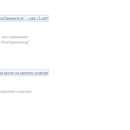
я чего применяют
я
"ВсеТренинги.ру"
позволяют получить