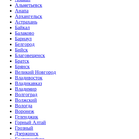
Альметьевск
Анапа
Архангельск
Астрахань
Байкал
Балаково
Барнаул
Белгород
Бийск
Благовещенск
Братск
Брянск
Великий Новгород
Владивосток
Владикавказ
Владимир
Волгоград
Волжский
Вологда
Воронеж
Геленджик
Горный Алтай
Грозный
Дзержинск