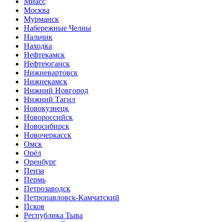
Миасс
Москва
Мурманск
Набережные Челны
Нальчик
Находка
Нефтекамск
Нефтеюганск
Нижневартовск
Нижнекамск
Нижний Новгород
Нижний Тагил
Новокузнецк
Новороссийск
Новосибирск
Новочеркасск
Омск
Орёл
Оренбург
Пенза
Пермь
Петрозаводск
Петропавловск-Камчатский
Псков
Республика Тыва