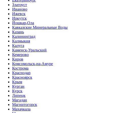
Екатеринбург
Златоуст
Иваново
Ижевск
Иркутск
Йошкар-Ола
Кавказские Минеральные Воды
Казань
Калининград
Калмыкия
Калуга
Каменск-Уральский
Кемерово
Киров
Комсомольск-на-Амуре
Кострома
Краснодар
Красноярск
Крым
Курган
Курск
Липецк
Магадан
Магнитогорск
Махачкала