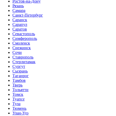
Ростов-на-Дону
Рязань
Самара
Санкт-Петербург
Саранск
Сарапул
Саратов
Севастополь
Симферополь
Смоленск
Снежинск
Сочи
Ставрополь
Стерлитамак
Сургут
Сызрань
Таганрог
Тамбов
Тверь
Тольятти
Томск
Туапсе
Тула
Тюмень
Улан-Удэ