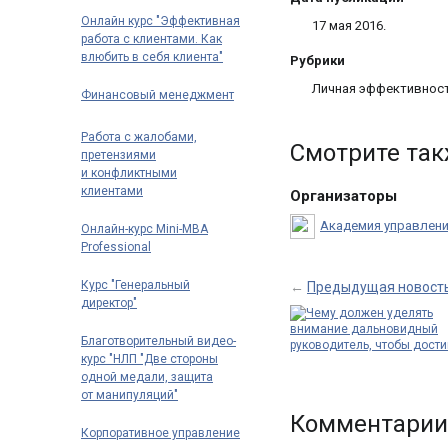
Онлайн курс "Эффективная
17 мая 2016.
работа с клиентами. Как
влюбить в себя клиента"
Рубрики
Личная эффективност
Финансовый менеджмент
Работа с жалобами,
Смотрите та
претензиями
и конфликтными
клиентами
Организаторы
Академия управлен
Онлайн-курс Mini-MBA
Professional
Курс "Генеральный
←
Предыдущая новост
директор"
Благотворительный видео-
курс "НЛП "Две стороны
одной медали, защита
Чему должен
от манипуляций"
уделять вниман
дальновидный
Комментарии
руководитель
…
Корпоративное управление
Если попросить 