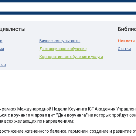
ециалисты
Библи
ов
Бизнес-консультанты
Новости
ии
Дистанционное обучение
Статьи
Корпоративное обучение и услуги
гов
 рамках Международной Недели Коучинга ICF Академия Управле
ься с коучингом проводит "Дни коучинга"
на которых пройдут оз
для всех желающих по направлениям:
достижение жизненного баланса, гармонии, создание и развитие от