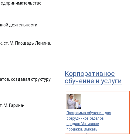
предпринимательство
шной деятельности
ж, ст. М. Площадь Ленина.
Корпоративное
атов, создавая структуру
обучение и услуги
. М. Гарина-
Программа обучения для
сотрудников отделов
продаж "Активные
продажи. Выжать
максимум!"