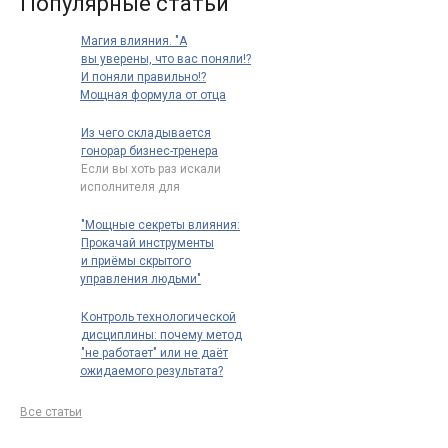
Популярные статьи
Магия влияния. "А
вы уверены, что вас поняли!?
И поняли правильно!?
Мощная формула от отца
риторики: "Говори так, чтобы
тебя нельзя было не понять"
Из чего складывается
"Вы уверены, что вас поняли?
гонорар бизнес-тренера
что имел ввиду Марк Фабий
Если вы хоть раз искали
Квинтилиан* сказав:
исполнителя для
"говори
…
корпоративного обучения,
то наверняка замечали
…
"Мощные секреты влияния:
Прокачай инструменты
и приёмы скрытого
управления людьми"
Принцип "Системой
управляет тот, кто проявляет
Контроль технологической
наибольшую гибкость"
дисциплины: почему метод
восходит к кибернетике
…
"не работает" или не даёт
ожидаемого результата?
Контроль технологической
дисциплины: почему метод
Все статьи
"не работает" или не даёт
ожидаемого
…