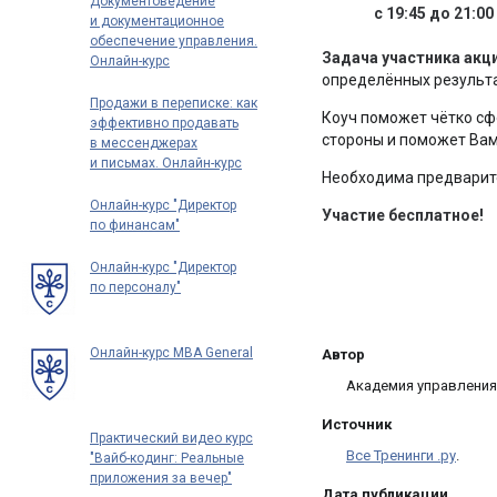
Документоведение
до 70 000 рублей в месяц
с 19:45 до 21:0
и документационное
обеспечение управления.
Задача участника акц
Онлайн-курс
определённых результ
профпереподготовки
Продажи в переписке: как
Коуч поможет чётко сф
эффективно продавать
стороны и поможет Вам
в мессенджерах
и письмах. Онлайн-курс
Необходима предваритель
Онлайн-курс "Директор
Участие бесплатное!
по финансам"
Онлайн-курс "Директор
по персоналу"
Онлайн-курс MBA General
Автор
Академия управления
Источник
Практический видео курс
Все Тренинги .ру
.
"Вайб-кодинг: Реальные
приложения за вечер"
Дата публикации