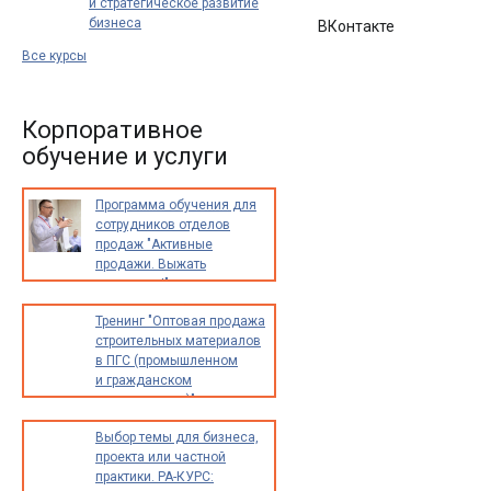
и стратегическое развитие
продвинутого
…
бизнеса
ВКонтакте
Все курсы
Корпоративное
обучение и услуги
Программа обучения для
сотрудников отделов
продаж "Активные
продажи. Выжать
максимум!"
Тренинг "Оптовая продажа
строительных материалов
в ПГС (промышленном
и гражданском
строительстве)"
Выбор темы для бизнеса,
проекта или частной
практики. РА-КУРС: