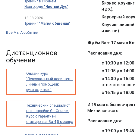
Тренинг в Нижнем
Бизнес-коучинг
Новгороде
"Чистый Дух"
и др.);
Карьерный коу
18.08.2026
Тренинг
"Магия общения"
Коучинг личной
и жизни).
Все МЕГА-события
Ждём Вас: 17 мая в Кл
Дистанционное
Расписание дня:
обучение
с 10:30 до 12:0
с 12:15 до 14:0
Онлайн курс
с 14:30 до 16:00
"Персональный ассистент.
Личный помощник
ответственности
руководителя"
с 16:15 до 18:0
И 19 мая
в бизнес-цент
Технический специалист
Михайловского.
по настройке GetCourse.
Курс с гарантией
Расписание дня:
стажировки. За 4,5 месяца
освоите новую профессию
с 19:00 до 19:4
с доходом от 30 000