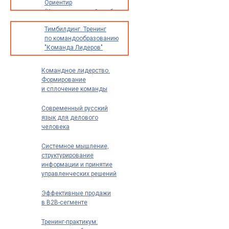
Ориентир
(Индивидуальный разбор
опыта и идей для
Тимбилдинг. Тренинг
предпринимателей,
по командообразованию
экспертов
"Команда Лидеров"
и специалистов)
Командное лидерство.
Формирование
и сплочение команды
Современный русский
язык для делового
человека
Системное мышление,
структурирование
информации и принятие
управленческих решений
Эффективные продажи
в B2B-сегменте
Тренинг-практикум: