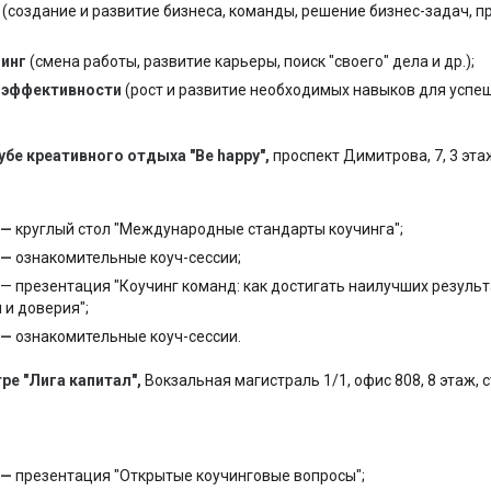
(создание и развитие бизнеса, команды, решение бизнес-задач, 
чинг
(смена работы, развитие карьеры, поиск "своего" дела и др.);
 эффективности
(рост и развитие необходимых навыков для успе
убе креативного отдыха "
Be happy
",
проспект Димитрова, 7, 3 эта
0 —
круглый стол "Международные стандарты коучинга";
0 —
ознакомительные коуч-сессии;
— презентация "Коучинг команд: как достигать наилучших результ
 и доверия";
0 —
ознакомительные коуч-сессии.
ре "Лига капитал",
Вокзальная магистраль 1/1, офис 808, 8 этаж, ст
5 —
презентация "Открытые коучинговые вопросы";