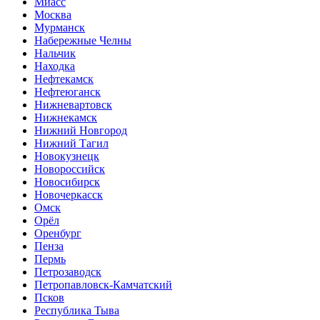
Миасс
Москва
Мурманск
Набережные Челны
Нальчик
Находка
Нефтекамск
Нефтеюганск
Нижневартовск
Нижнекамск
Нижний Новгород
Нижний Тагил
Новокузнецк
Новороссийск
Новосибирск
Новочеркасск
Омск
Орёл
Оренбург
Пенза
Пермь
Петрозаводск
Петропавловск-Камчатский
Псков
Республика Тыва