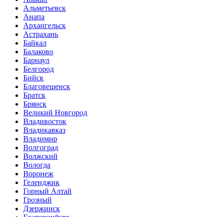
Альметьевск
Анапа
Архангельск
Астрахань
Байкал
Балаково
Барнаул
Белгород
Бийск
Благовещенск
Братск
Брянск
Великий Новгород
Владивосток
Владикавказ
Владимир
Волгоград
Волжский
Вологда
Воронеж
Геленджик
Горный Алтай
Грозный
Дзержинск