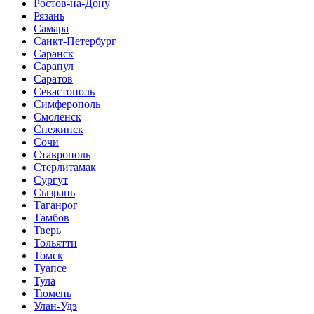
Ростов-на-Дону
Рязань
Самара
Санкт-Петербург
Саранск
Сарапул
Саратов
Севастополь
Симферополь
Смоленск
Снежинск
Сочи
Ставрополь
Стерлитамак
Сургут
Сызрань
Таганрог
Тамбов
Тверь
Тольятти
Томск
Туапсе
Тула
Тюмень
Улан-Удэ