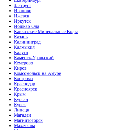
Екатеринбург
Златоуст
Иваново
Ижевск
Иркутск
Йошкар-Ола
Кавказские Минеральные Воды
Казань
Калининград
Калмыкия
Калуга
Каменск-Уральский
Кемерово
Киров
Комсомольск-на-Амуре
Кострома
Краснодар
Красноярск
Крым
Курган
Курск
Липецк
Магадан
Магнитогорск
Махачкала