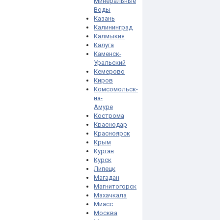
Минеральные
Воды
Казань
Калининград
Калмыкия
Калуга
Каменск-
Уральский
Кемерово
Киров
Комсомольск-
на-
Амуре
Кострома
Краснодар
Красноярск
Крым
Курган
Курск
Липецк
Магадан
Магнитогорск
Махачкала
Миасс
Москва