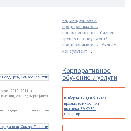
индивидуальный
предприниматель
1
профориентолог
бизнес-
1
тренер и консультант
1
предприниматель
бизнес-
1
консультант
1
…
Корпоративное
обучение и услуги
ах, 2010, 2011 гг.;
вмений, 2011 г.; Сертификат
Выбор темы для бизнеса,
проекта или частной
практики. РА-КУРС:
инг. Лидерство. Эффективные переговоры. Тайм-менеджмент. Командообразов
Ориентир
(Индивидуальный разбор
опыта и идей для
предпринимателей,