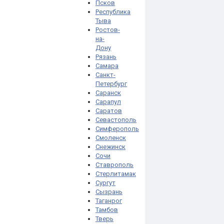
Псков
Республика
Тыва
Ростов-
на-
Дону
Рязань
Самара
Санкт-
Петербург
Саранск
Сарапул
Саратов
Севастополь
Симферополь
Смоленск
Снежинск
Сочи
Ставрополь
Стерлитамак
Сургут
Сызрань
Таганрог
Тамбов
Тверь