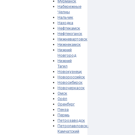
Мурманск
Набережные
Челны
Нальчик
Находка
Нефтекамск
Нефтеюганск
Нижневартовск
Нижнекамск
Нижний
Новгород
Нижний
Тагил
Новокузнецк
Новороссийск
Новосибирск
Новочеркасск
Омск
Орёл
Оренбург
Пенза
Пермь
Петрозаводск
Петропавловск-
Камчатский