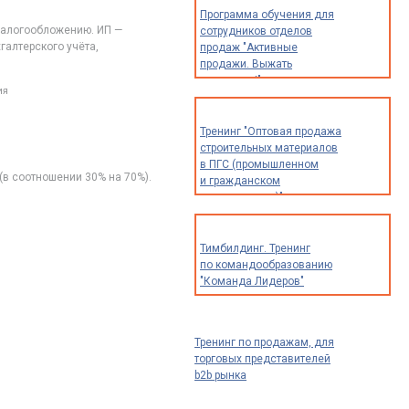
экспертов
Программа обучения для
и специалистов)
 налогообложению. ИП —
сотрудников отделов
галтерского учёта,
продаж "Активные
продажи. Выжать
максимум!"
ия
Тренинг "Оптовая продажа
строительных материалов
в ПГС (промышленном
 (в соотношении 30% на 70%).
и гражданском
строительстве)"
Тимбилдинг. Тренинг
по командообразованию
"Команда Лидеров"
Тренинг по продажам, для
торговых представителей
b2b рынка