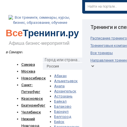
Тренинги и сп
Все
Тренинги.ру
Расписание тренинг
Афиша бизнес-мероприятий
Тренинговые компан
в Самаре
↓
Все тренеры
Направления тренин
Самара
Москва
Абакан
Новосибирск
Альметьевск
Санкт-
Анапа
Архангельск
Петербург
Астрахань
Красноярск
Байкал
Екатеринбург
Балаково
Барнаул
Челябинск
Белгород
Нижний
Бийск
Новгород
Благовещенск