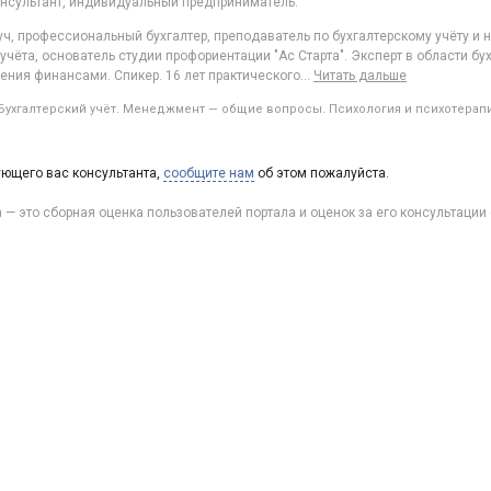
онсультант, индивидуальный предприниматель.
уч, профессиональный бухгалтер, преподаватель по бухгалтерскому учёту и
учёта, основатель студии профориентации "Ас Старта". Эксперт в области бух
ения финансами. Спикер. 16 лет практического
…
Читать дальше
Бухгалтерский учёт. Менеджмент — общие вопросы. Психология и психотерап
ующего вас консультанта,
сообщите нам
об этом пожалуйста.
а — это сборная оценка пользователей портала и оценок за его консультации