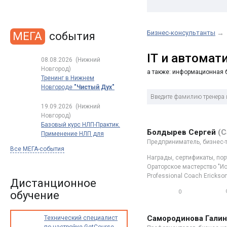
Бизнес-консультанты
→
МЕГА
события
IT и автомат
08.08.2026
(Нижний
Новгород)
а также: информационная б
Тренинг в Нижнем
Новгороде
"Чистый Дух"
19.09.2026
(Нижний
Новгород)
Базовый курс НЛП-Практик.
Болдырев Сергей
(С
Применение НЛП для
Предприниматель, бизнес-т
успеха в работе и жизни.
Все МЕГА-события
Полный
Награды, сертификаты, пор
сертификационный курс
Ораторское мастерство "Ис
обучения НЛП
Professional Coach Erickson 
по международным
Дистанционное
стандартам
0
обучение
0
Самородинова Галин
Технический специалист