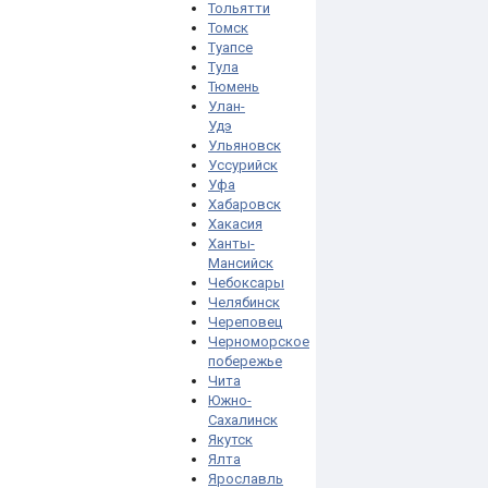
Тольятти
Томск
Туапсе
Тула
Тюмень
Улан-
Удэ
Ульяновск
Уссурийск
Уфа
Хабаровск
Хакасия
Ханты-
Мансийск
Чебоксары
Челябинск
Череповец
Черноморское
побережье
Чита
Южно-
Сахалинск
Якутск
Ялта
Ярославль