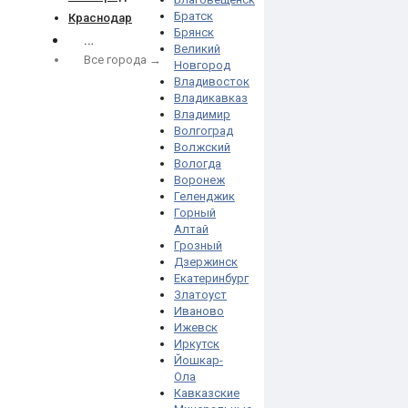
Братск
Краснодар
Брянск
…
Великий
Все города →
Новгород
Владивосток
Владикавказ
Владимир
Волгоград
Волжский
Вологда
Воронеж
Геленджик
Горный
Алтай
Грозный
Дзержинск
Екатеринбург
Златоуст
Иваново
Ижевск
Иркутск
Йошкар-
Ола
Кавказские