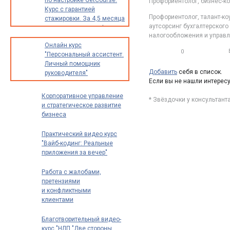
по настройке GetCourse.
Профориентолог, бизнес-к
Курс с гарантией
Профориентолог, талант-ко
стажировки. За 4,5 месяца
аутсорсинг бухгалтерского 
освоите новую профессию
налогообложения и управл
с доходом от 30 000
Онлайн курс
до 70 000 рублей в месяц
0
"Персональный ассистент.
0
Личный помощник
Добавить
себя в список.
руководителя"
Если вы не нашли интерес
Корпоративное управление
* Звёздочки у консультант
и стратегическое развитие
бизнеса
Практический видео курс
"Вайб-кодинг: Реальные
приложения за вечер"
Работа с жалобами,
претензиями
и конфликтными
клиентами
Благотворительный видео-
курс "НЛП "Две стороны