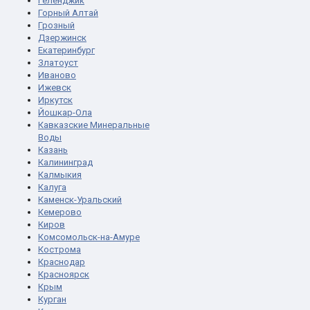
Геленджик
Горный Алтай
Грозный
Дзержинск
Екатеринбург
Златоуст
Иваново
Ижевск
Иркутск
Йошкар-Ола
Кавказские Минеральные
Воды
Казань
Калининград
Калмыкия
Калуга
Каменск-Уральский
Кемерово
Киров
Комсомольск-на-Амуре
Кострома
Краснодар
Красноярск
Крым
Курган