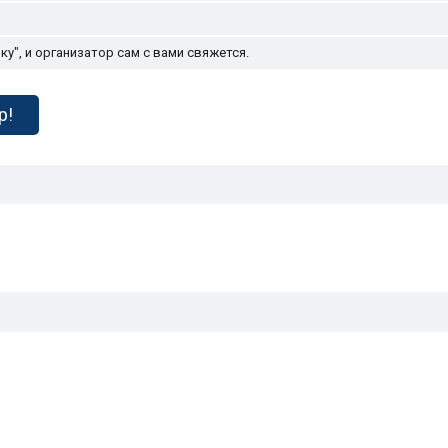
у", и организатор сам с вами свяжется.
р!