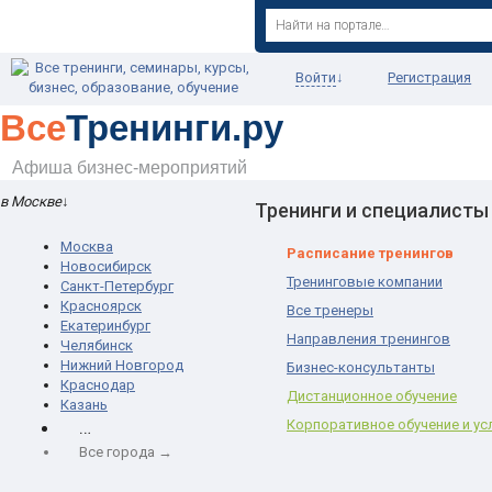
Войти
↓
Регистрация
Все
Тренинги.ру
Афиша бизнес-мероприятий
в Москве
↓
Тренинги и специалисты
Москва
Расписание тренингов
Новосибирск
Тренинговые компании
Санкт-Петербург
Красноярск
Все тренеры
Екатеринбург
Направления тренингов
Челябинск
Нижний Новгород
Бизнес-консультанты
Краснодар
Дистанционное обучение
Казань
…
Корпоративное обучение и ус
Все города →