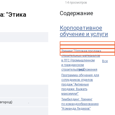
14 просмотров
Содержание
: "Этика
Корпоративное
обучение и услуги
Тренинг "Оптовая продажа
строительных материалов
в ПГС (промышленном
Все
и гражданском
строительстве)"
предложения
Программа обучения для
сотрудников отделов
продаж "Активные
продажи. Выжать
максимум!"
Тимбилдинг. Тренинг
вгород)
.
по командообразованию
"Команда Лидеров"