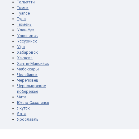
Тольятти
Томск
Туапсе
Тула
Тюмень
Улан-Удэ
Ульяновск
Уссурийск
Уфа
Хабаровск
Хакасия
Ханты-Мансийск
Чебоксары
Челябинск
Череповец
Черноморское
побережье
Чита
Южно-Сахалинск
Якутск
Ялта
Ярославль