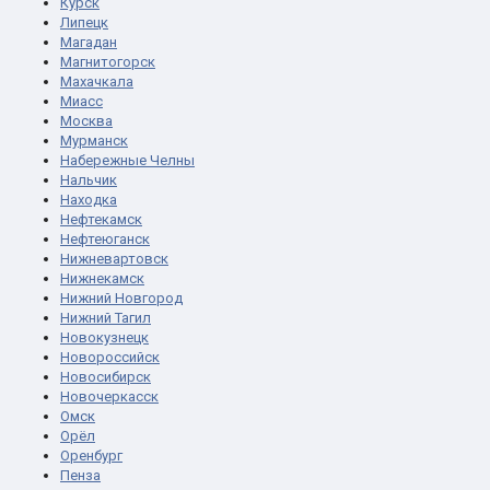
Курск
Липецк
Магадан
Магнитогорск
Махачкала
Миасс
Москва
Мурманск
Набережные Челны
Нальчик
Находка
Нефтекамск
Нефтеюганск
Нижневартовск
Нижнекамск
Нижний Новгород
Нижний Тагил
Новокузнецк
Новороссийск
Новосибирск
Новочеркасск
Омск
Орёл
Оренбург
Пенза