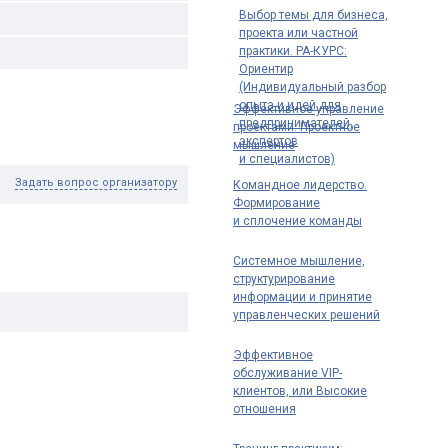
Выбор темы для бизнеса,
проекта или частной
практики. РА-КУРС:
Ориентир
(Индивидуальный разбор
опыта и идей для
Эффективное управление
предпринимателей,
проектами. Проектное
экспертов
мышление
и специалистов)
Задать вопрос организатору
Командное лидерство.
Формирование
и сплочение команды
Системное мышление,
структурирование
информации и принятие
управленческих решений
Эффективное
обслуживание VIP-
клиентов, или Высокие
отношения