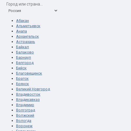
Абакан
Альметьевск
Анапа
Архангельск
Астрахань
Байкал
Балаково
Барнаул
Белгород
Бийск
Благовещенск
Братск
Брянск
Великий Новгород
Владивосток
Владикавказ
Владимир
Волгоград
Волжский
Вологда
Воронеж