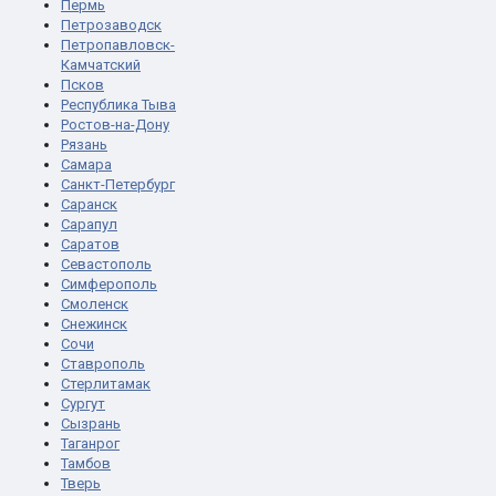
Пермь
Петрозаводск
Петропавловск-
Камчатский
Псков
Республика Тыва
Ростов-на-Дону
Рязань
Самара
Санкт-Петербург
Саранск
Сарапул
Саратов
Севастополь
Симферополь
Смоленск
Снежинск
Сочи
Ставрополь
Стерлитамак
Сургут
Сызрань
Таганрог
Тамбов
Тверь