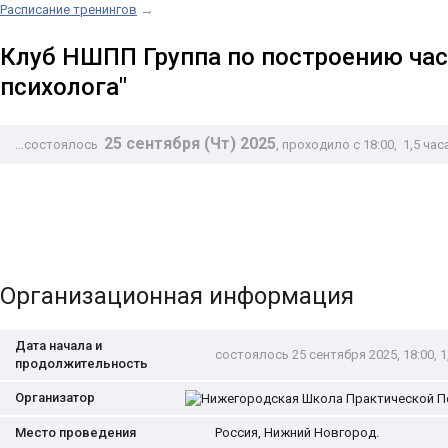
Расписание тренингов
→
Клуб НШПП Группа по построению час
психолога"
25 сентября (Чт) 2025
…состоялось
, проходило с 18:00
, 1,5 ча
Организационная информация
Дата начала и
состоялось 25 сентября 2025, 18:00, 1
продолжительность
Организатор
Место проведения
Россия
,
Нижний Новгород
.