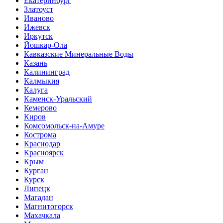
Екатеринбург
Златоуст
Иваново
Ижевск
Иркутск
Йошкар-Ола
Кавказские Минеральные Воды
Казань
Калининград
Калмыкия
Калуга
Каменск-Уральский
Кемерово
Киров
Комсомольск-на-Амуре
Кострома
Краснодар
Красноярск
Крым
Курган
Курск
Липецк
Магадан
Магнитогорск
Махачкала