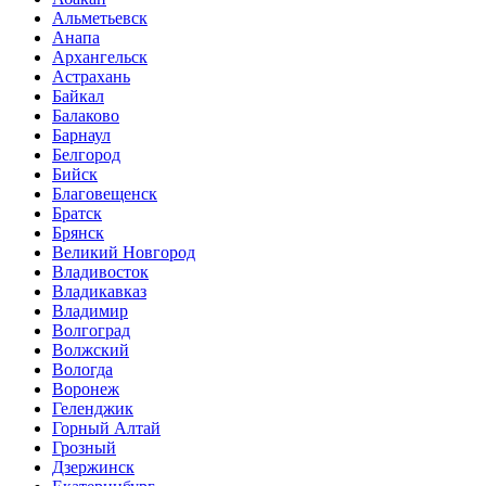
Альметьевск
Анапа
Архангельск
Астрахань
Байкал
Балаково
Барнаул
Белгород
Бийск
Благовещенск
Братск
Брянск
Великий Новгород
Владивосток
Владикавказ
Владимир
Волгоград
Волжский
Вологда
Воронеж
Геленджик
Горный Алтай
Грозный
Дзержинск