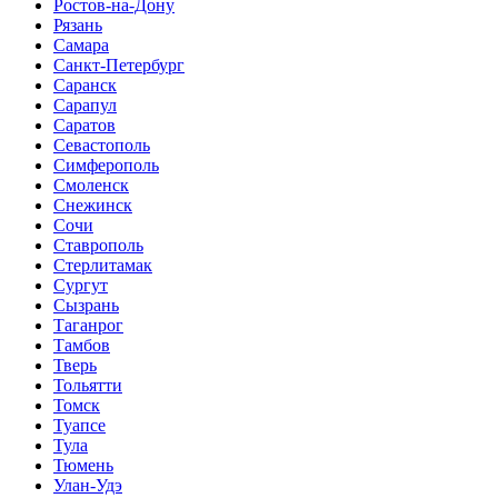
Ростов-на-Дону
Рязань
Самара
Санкт-Петербург
Саранск
Сарапул
Саратов
Севастополь
Симферополь
Смоленск
Снежинск
Сочи
Ставрополь
Стерлитамак
Сургут
Сызрань
Таганрог
Тамбов
Тверь
Тольятти
Томск
Туапсе
Тула
Тюмень
Улан-Удэ