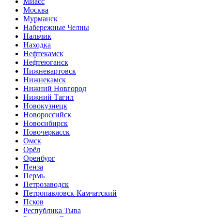
Миасс
Москва
Мурманск
Набережные Челны
Нальчик
Находка
Нефтекамск
Нефтеюганск
Нижневартовск
Нижнекамск
Нижний Новгород
Нижний Тагил
Новокузнецк
Новороссийск
Новосибирск
Новочеркасск
Омск
Орёл
Оренбург
Пенза
Пермь
Петрозаводск
Петропавловск-Камчатский
Псков
Республика Тыва