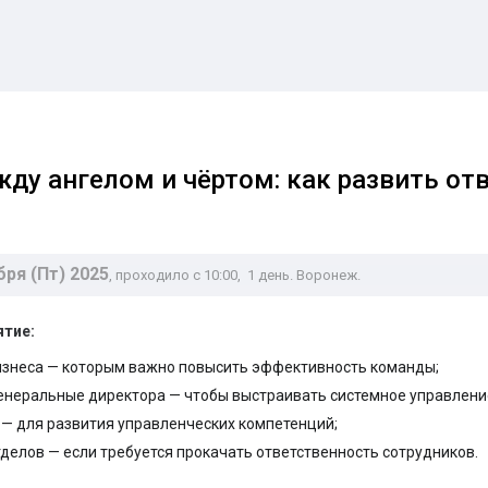
ду ангелом и чёртом: как развить от
бря (Пт) 2025
, проходило с 10:00
, 1 день. Воронеж.
ятие:
изнеса — которым важно повысить эффективность команды;
енеральные директора — чтобы выстраивать системное управлени
— для развития управленческих компетенций;
делов — если требуется прокачать ответственность сотрудников.