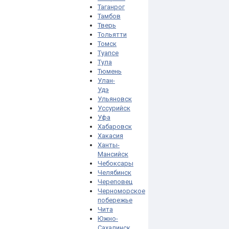
Таганрог
Тамбов
Тверь
Тольятти
Томск
Туапсе
Тула
Тюмень
Улан-
Удэ
Ульяновск
Уссурийск
Уфа
Хабаровск
Хакасия
Ханты-
Мансийск
Чебоксары
Челябинск
Череповец
Черноморское
побережье
Чита
Южно-
Сахалинск