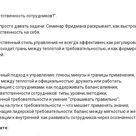
етственность сотрудников?".
просто давать задачи. Семинар Фридмана раскрывает, как выстрои
ственность на себя.
тественный стиль управления не всегда эффективен, как регулиро
роходит грань между теплотой и требовательностью, и как форми
й.
нный подход к управлению: плюсы, минусы и границы применения;
 между теплотой и официальностью: дружить или работать;
нция с сотрудниками: как поддерживать баланс влияния;
етственности сотрудников: типы, уровни, методики;
нной требовательности и умение "спрашивать правильно";
ы на пути к требовательности — что мешает применять знания;
нация лидерской требовательности: баланс между мягкостью и жё
ации к внутренней: как развивать сотрудников через осознанност
ите: