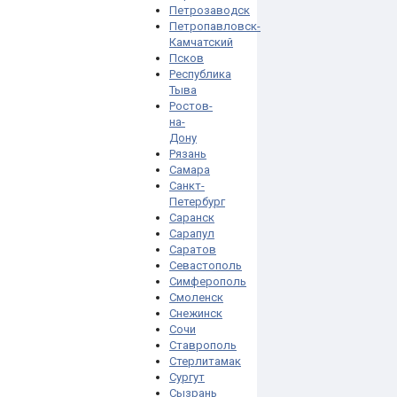
Петрозаводск
Петропавловск-
Камчатский
Псков
Республика
Тыва
Ростов-
на-
Дону
Рязань
Самара
Санкт-
Петербург
Саранск
Сарапул
Саратов
Севастополь
Симферополь
Смоленск
Снежинск
Сочи
Ставрополь
Стерлитамак
Сургут
Сызрань