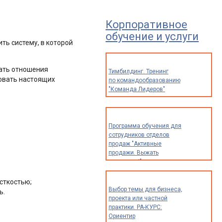
Корпоративное
обучение и услуги
ть систему, в которой
вать отношения
Тимбилдинг. Тренинг
ровать настоящих
по командообразованию
"Команда Лидеров"
Программа обучения для
сотрудников отделов
продаж "Активные
продажи. Выжать
максимум!"
сткостью;
Выбор темы для бизнеса,
ь.
проекта или частной
практики. РА-КУРС:
Ориентир