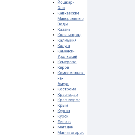
Йошкар-
Ола
Кавказские
Минеральные
Воды
Казань
Калининград
Калмыкия
Калуга
Каменск-
Уральский
Кемерово
Киров
Комсомольск-
на-
Амуре
Кострома
Краснодар
Красноярск
Крым
Курган
Курск
Липецк
Магадан
Магнитогорск