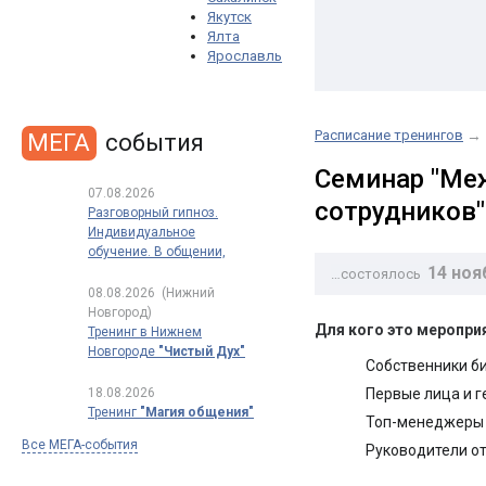
Якутск
Ялта
Ярославль
Расписание тренингов
→
МЕГА
события
Семинар "Меж
07.08.2026
сотрудников"
Разговорный гипноз.
Индивидуальное
обучение. В общении,
14 ноя
в продажах, в переговорах
…состоялось
08.08.2026
(Нижний
Новгород)
Для кого это меропри
Тренинг в Нижнем
Новгороде
"Чистый Дух"
Собственники б
18.08.2026
Первые лица и г
Тренинг
"Магия общения"
Топ-менеджеры 
Все МЕГА-события
Руководители от