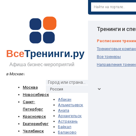
Тренинги и сп
Расписание трени
Тренинговые компан
Все
Тренинги.ру
Все тренеры
Афиша бизнес-мероприятий
Направления тренин
в Москве
↓
Москва
Новосибирск
Абакан
Санкт-
Альметьевск
Петербург
Анапа
Архангельск
Красноярск
Астрахань
Екатеринбург
Байкал
Челябинск
Балаково