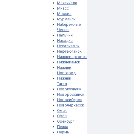
Махачкала
Миасс
Москва
Мурманск
Набережные
Челны
Нальчик
Находка
Нефтекамск
Нефтеюганск
Нижневартовск
Нижнекамск
Нижний
Новгород
Нижний
Тагил
Новокузнецк
Новороссийск
Новосибирск
Новочеркасск
Омск
Орёл
Оренбург
Пенза
Пермь