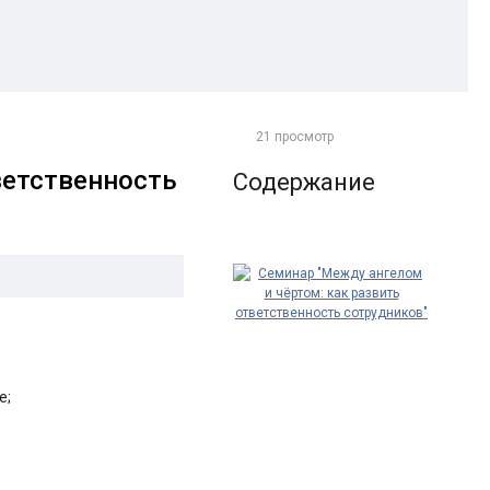
21 просмотр
ветственность
Содержание
е;