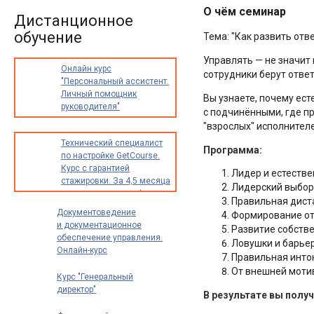
О чём семинар
Дистанционное
обучение
Тема: "Как развить отв
Управлять — не значит 
Онлайн курс
сотрудники берут ответ
"Персональный ассистент.
Личный помощник
Вы узнаете, почему ес
руководителя"
с подчинёнными, где п
"взрослых" исполнителе
Технический специалист
Программа:
по настройке GetCourse.
Курс с гарантией
Лидер и естестве
стажировки. За 4,5 месяца
Лидерский выбор
освоите новую профессию
Правильная диста
с доходом от 30 000
Документоведение
Формирование отв
до 70 000 рублей в месяц
и документационное
Развитие собстве
обеспечение управления.
Ловушки и барьер
Онлайн-курс
Правильная инто
профпереподготовки
От внешней мотив
Курс "Генеральный
директор"
В результате вы получ