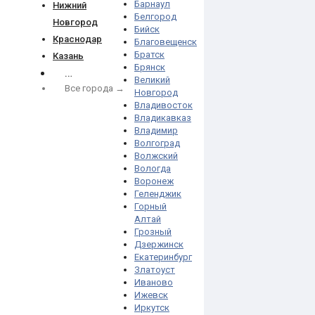
Барнаул
Нижний
Белгород
Новгород
Бийск
Краснодар
Благовещенск
Братск
Казань
Брянск
…
Великий
Все города →
Новгород
Владивосток
Владикавказ
Владимир
Волгоград
Волжский
Вологда
Воронеж
Геленджик
Горный
Алтай
Грозный
Дзержинск
Екатеринбург
Златоуст
Иваново
Ижевск
Иркутск