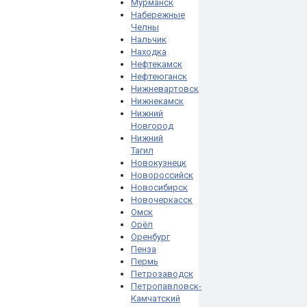
Мурманск
Набережные
Челны
Нальчик
Находка
Нефтекамск
Нефтеюганск
Нижневартовск
Нижнекамск
Нижний
Новгород
Нижний
Тагил
Новокузнецк
Новороссийск
Новосибирск
Новочеркасск
Омск
Орёл
Оренбург
Пенза
Пермь
Петрозаводск
Петропавловск-
Камчатский