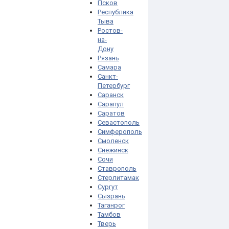
Псков
Республика
Тыва
Ростов-
на-
Дону
Рязань
Самара
Санкт-
Петербург
Саранск
Сарапул
Саратов
Севастополь
Симферополь
Смоленск
Снежинск
Сочи
Ставрополь
Стерлитамак
Сургут
Сызрань
Таганрог
Тамбов
Тверь