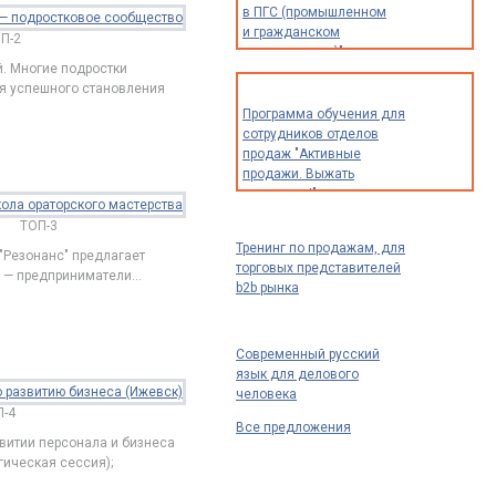
в ПГС (промышленном
и гражданском
П-2
строительстве)"
ей. Многие подростки
я успешного становления
Программа обучения для
сотрудников отделов
продаж "Активные
продажи. Выжать
максимум!"
ТОП-3
Тренинг по продажам, для
"Резонанс" предлагает
торговых представителей
и — предприниматели
…
b2b рынка
Современный русский
язык для делового
человека
-4
Все предложения
звитии персонала и бизнеса
гическая сессия);