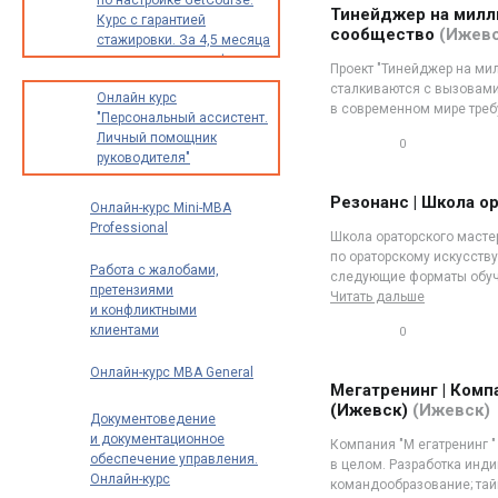
по настройке GetCourse.
Тинейджер на милли
Курс с гарантией
сообщество
(Ижевс
стажировки. За 4,5 месяца
освоите новую профессию
Проект "Тинейджер на милл
с доходом от 30 000
сталкиваются с вызовами
Онлайн курс
до 70 000 рублей в месяц
в современном мире треб
"Персональный ассистент.
Личный помощник
0
руководителя"
0
Резонанс | Школа о
Онлайн-курс Mini-MBA
Professional
Школа ораторского масте
по ораторскому искусству
Работа с жалобами,
следующие форматы обуче
претензиями
Читать дальше
и конфликтными
клиентами
0
0
Онлайн-курс MBA General
Мегатренинг | Комп
(Ижевск)
(Ижевск)
Документоведение
и документационное
Компания "М егатренинг "
обеспечение управления.
в целом. Разработка инд
Онлайн-курс
командообразование; тай