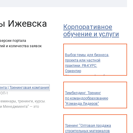
ры Ижевска
Корпоративное
обучение и услуги
 версии портала
тий и количества заявок
Выбор темы для бизнеса,
проекта или частной
практики. РА-КУРС:
Ориентир
(Индивидуальный разбор
опыта и идей для
предпринимателей,
экспертов
Тимбилдинг. Тренинг
ТОП-1
и специалистов)
по командообразованию
еминары, тренинги, курсы.
"Команда Лидеров"
ии Менеджмента" — это
Тренинг "Оптовая продажа
строительных материалов