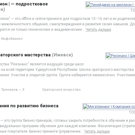
он | — подростковое
к)
ТО
ион" — это offline и online-тренинги для подростков 10–16 лет и их родител
 межличностного общения, самоутверждения и развития своих навыков. Дл
уются не только технические и академические
…
Читать дальше
Инфобизнес
раторского мастерства
(Ижевск)
рства "Резонанс" является ведущей среди школ
 на всей территории Удмуртской Республики. Школа ораторского мастерства 
ния: Участие в открытой группе. Группа набирается ежемесячно. Участник
Тренеров — 3
Ораторское искусство
ания по развитию бизнеса
ТОП
 — это группа бизнес-тренеров, готовых закрыть потребности в обучении и ра
ивидуальных программ обучения для каждой компании. Фасилитация (страте
ные покупатели. Бизнес-тренинги (управление
…
Читать дальше