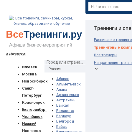
Тренинги и сп
Все
Тренинги.ру
Расписание тренинг
Афиша бизнес-мероприятий
Тренинговые комп
в Ижевске
↓
Все тренеры
Направления тренин
Ижевск
Москва
Абакан
Новосибирск
Альметьевск
Санкт-
Анапа
Архангельск
Петербург
Астрахань
Красноярск
Байкал
Екатеринбург
Балаково
Барнаул
Челябинск
Белгород
Нижний
Бийск
Новгород
Благовещенск