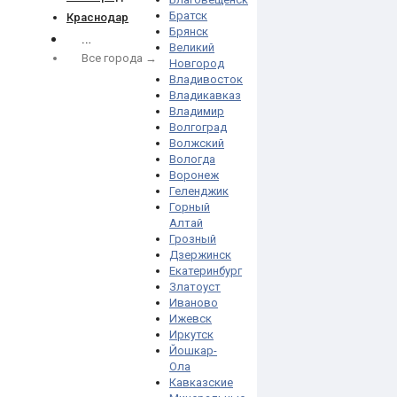
Братск
Краснодар
Брянск
…
Великий
Все города →
Новгород
Владивосток
Владикавказ
Владимир
Волгоград
Волжский
Вологда
Воронеж
Геленджик
Горный
Алтай
Грозный
Дзержинск
Екатеринбург
Златоуст
Иваново
Ижевск
Иркутск
Йошкар-
Ола
Кавказские