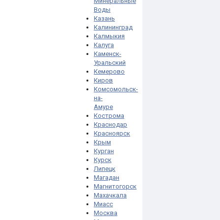
Минеральные
Воды
Казань
Калининград
Калмыкия
Калуга
Каменск-
Уральский
Кемерово
Киров
Комсомольск-
на-
Амуре
Кострома
Краснодар
Красноярск
Крым
Курган
Курск
Липецк
Магадан
Магнитогорск
Махачкала
Миасс
Москва