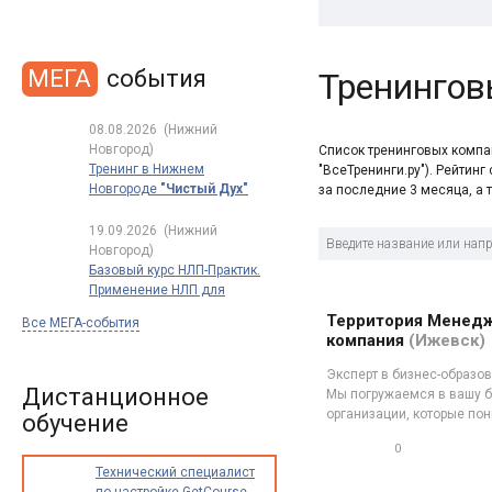
МЕГА
события
Тренингов
08.08.2026
(Нижний
Новгород)
Список тренинговых компан
Тренинг в Нижнем
"ВсеТренинги.ру"). Рейтин
Новгороде
"Чистый Дух"
за последние 3 месяца, а
19.09.2026
(Нижний
Новгород)
Базовый курс НЛП-Практик.
Применение НЛП для
успеха в работе и жизни.
Территория Менедж
Все МЕГА-события
Полный
компания
(Ижевск)
сертификационный курс
обучения НЛП
Эксперт в бизнес-образо
по международным
Дистанционное
Мы погружаемся в вашу б
стандартам
организации, которые по
обучение
0
0
Технический специалист