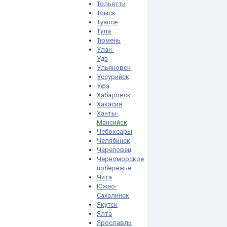
Тольятти
Томск
Туапсе
Тула
Тюмень
Улан-
Удэ
Ульяновск
Уссурийск
Уфа
Хабаровск
Хакасия
Ханты-
Мансийск
Чебоксары
Челябинск
Череповец
Черноморское
побережье
Чита
Южно-
Сахалинск
Якутск
Ялта
Ярославль