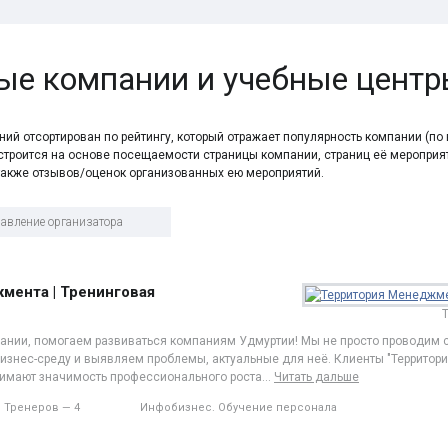
ые компании и учебные цент
ий отсортирован по рейтингу, который отражает популярность компании (по
г строится на основе посещаемости страницы компании, страниц её мероприя
 также отзывов/оценок организованных ею мероприятий.
мента | Тренинговая
вании, помогаем развиваться компаниям Удмуртии! Мы не просто проводим с
изнес-среду и выявляем проблемы, актуальные для неё. Клиенты "Территор
нимают значимость профессионального роста
…
Читать дальше
Тренеров — 4
Инфобизнес. Обучение персонала