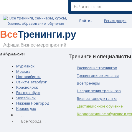
Войти
↓
Регистрация
Все
Тренинги.ру
Афиша бизнес-мероприятий
в Мурманске
↓
Тренинги и специалисты
Мурманск
Расписание тренингов
Москва
Тренинговые компании
Новосибирск
Санкт-Петербург
Все тренеры
Красноярск
Направления тренингов
Екатеринбург
Челябинск
Бизнес-консультанты
Нижний Новгород
Дистанционное обучение
Краснодар
…
Корпоративное обучение и ус
Все города →