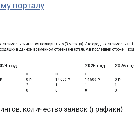
ему порталу
 стоимость считается поквартально (3 месяца). Это средняя стоимость за 1
одящих в данном временном отрезке (квартал). А в последней строке — кол
024 год
2025 год
2026 го
II
III
I
I
0
14 000
14 500
0
Р
Р
Р
Р
Р
2
1
1
1
0
0
0
0
ингов, количество заявок (графики)