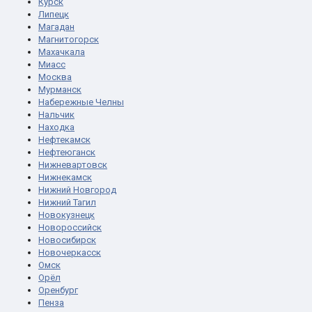
Курск
Липецк
Магадан
Магнитогорск
Махачкала
Миасс
Москва
Мурманск
Набережные Челны
Нальчик
Находка
Нефтекамск
Нефтеюганск
Нижневартовск
Нижнекамск
Нижний Новгород
Нижний Тагил
Новокузнецк
Новороссийск
Новосибирск
Новочеркасск
Омск
Орёл
Оренбург
Пенза