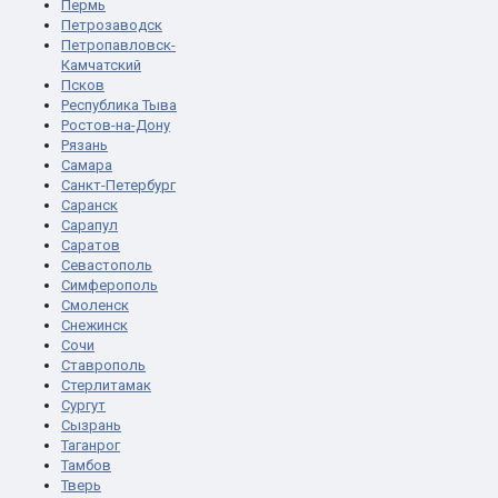
Пермь
Петрозаводск
Петропавловск-
Камчатский
Псков
Республика Тыва
Ростов-на-Дону
Рязань
Самара
Санкт-Петербург
Саранск
Сарапул
Саратов
Севастополь
Симферополь
Смоленск
Снежинск
Сочи
Ставрополь
Стерлитамак
Сургут
Сызрань
Таганрог
Тамбов
Тверь