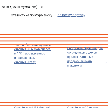
ние 30 дней (в Мурманске) — 0.
по всему порталу
Статистика по Мурманску
Тренинг "Оптовая продажа
Программа обучения для
строительных материалов
сотрудников отделов
в ПГС (промышленном
продаж "Активные
и гражданском
продажи. Выжать
строительстве)"
В
максимум!"
Онлайн-курс MBA General
Онлайн-курс "Директор