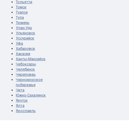
Тольятти
Томск
Туапсе
Тула
Тюмень
Улан-Удэ
Ульяновск
Уссурийск
Уфа
Хабаровск
Хакасия
Ханты-Мансийск
Чебоксары
Челябинск
Череповец
Черноморское
побережье
Чита
Южно-Сахалинск
Якутск
Ялта
Ярославль