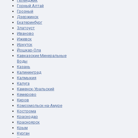
Геленджик
Горный Алтай
Грозный
Дзержинск
Екатеринбург
Златоуст
Иваново
Ижевск
Иркутск
Йошкар-Ола
Кавказские Минеральные
Воды
Казань
Калининград
Калмыкия
Калуга
Каменск-Уральский
Кемерово
Киров
Комсомольск-на-Амуре
Кострома
Краснодар
Красноярск
Крым
Курган