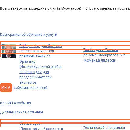
Всего заявок за последние сутки (в Мурманске) — 0. Всего заявок за послед
Корпоративное обучение и услуги
Выбор темы для бизнеса,
Тимбилдинг. Тренинг
проекта или частной
по командообразованию
практики. РА-КУРС:
"Команда Лидеров"
Ориентир
(Индивидуальный разбор
опыта и идей для
предпринимателей,
экспертов
МЕГА
события
и специалистов)
Все МЕГА-события
Дистанционное обучение
Онлайн курс
Технический специалист
"Персональный ассистент.