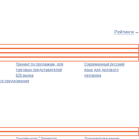
Рейтинги
→
Тренинг по продажам, для
Современный русский
торговых представителей
язык для делового
b2b рынка
человека
се предложения
Онлайн-курс "Директор
Документоведение