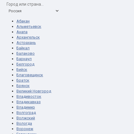
Абакан
Альметьевск
Анапа
Архангельск
Астрахань
Байкал
Балаково
Барнаул
Белгород
Бийск
Благовещенск
Братск
Брянск
Великий Новгород
Владивосток
Владикавказ
Владимир
Волгоград
Волжский
Вологда
Воронеж