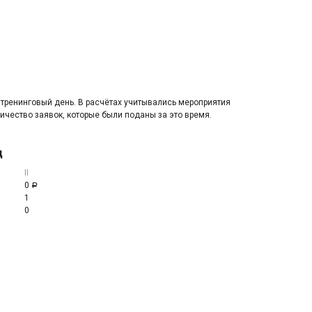
 тренинговый день. В расчётах учитывались мероприятия
ичество заявок, которые были поданы за это время.
д
II
0
Р
1
0