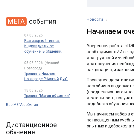
Новости
→
МЕГА
события
Начинаем оче
07.08.2026
Разговорный гипноз.
Уверенная работа с ПЭ
Индивидуальное
обучение. В общении,
необходимость! И сего
в продажах, в переговорах
для трудовой и учебной
08.08.2026
(Нижний
для получения необход
Новгород)
вакцинацию, и заканчив
Тренинг в Нижнем
Новгороде
"Чистый Дух"
Последнее десятилетие
настойчиво выделяют с
18.08.2026
(предпенсионного и пе
Тренинг
"Магия общения"
деятельность, получат
подобного обучения все
Все МЕГА-события
Мы начинаем набор в о
по насыщенным учебны
Дистанционное
опытных и доброжелат
обучение