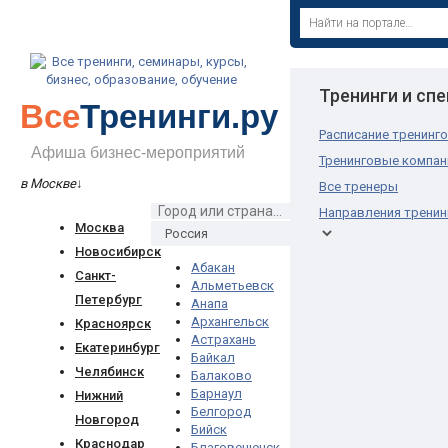
Тренинги и сп
Все
Тренинги.ру
Расписание тренинг
Афиша бизнес-мероприятий
Тренинговые компан
в Москве
↓
Все тренеры
Направления тренин
Москва
Новосибирск
Абакан
Санкт-
Альметьевск
Петербург
Анапа
Архангельск
Красноярск
Астрахань
Екатеринбург
Байкал
Челябинск
Балаково
Барнаул
Нижний
Белгород
Новгород
Бийск
Краснодар
Благовещенск