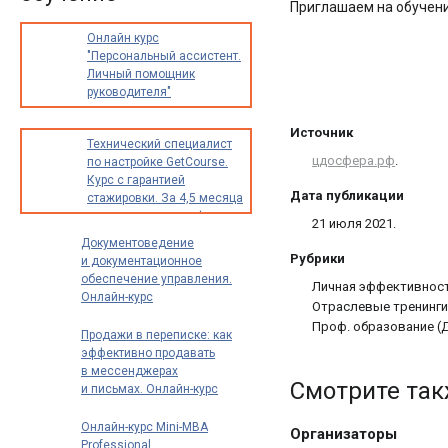
Приглашаем на обучени
Онлайн курс
"Персональный ассистент.
Личный помощник
руководителя"
Источник
Технический специалист
цдосфера.рф
.
по настройке GetCourse.
Курс с гарантией
Дата публикации
стажировки. За 4,5 месяца
освоите новую профессию
21 июля 2021.
с доходом от 30 000
Документоведение
до 70 000 рублей в месяц
Рубрики
и документационное
обеспечение управления.
Личная эффективност
Онлайн-курс
Отраслевые тренинги
профпереподготовки
Проф. образование (Д
Продажи в переписке: как
эффективно продавать
в мессенджерах
Смотрите та
и письмах. Онлайн-курс
Онлайн-курс Mini-MBA
Организаторы
Professional