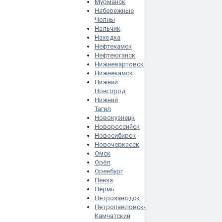
Мурманск
Набережные
Челны
Нальчик
Находка
Нефтекамск
Нефтеюганск
Нижневартовск
Нижнекамск
Нижний
Новгород
Нижний
Тагил
Новокузнецк
Новороссийск
Новосибирск
Новочеркасск
Омск
Орёл
Оренбург
Пенза
Пермь
Петрозаводск
Петропавловск-
Камчатский