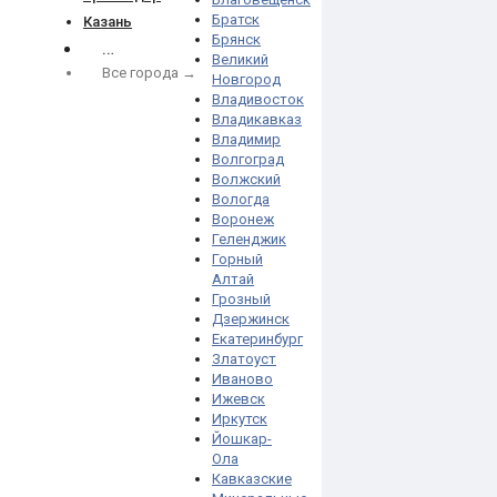
Братск
Казань
Брянск
…
Великий
Все города →
Новгород
Владивосток
Владикавказ
Владимир
Волгоград
Волжский
Вологда
Воронеж
Геленджик
Горный
Алтай
Грозный
Дзержинск
Екатеринбург
Златоуст
Иваново
Ижевск
Иркутск
Йошкар-
Ола
Кавказские