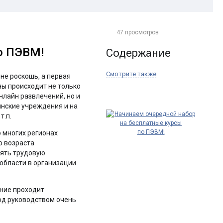
47 просмотров
о ПЭВМ!
Содержание
Смотрите также
не роскошь, а первая
ны происходит не только
нлайн развлечений, но и
инские учреждения и на
т.п.
 многих регионах
о возраста
лять трудовую
области в организации
ение проходит
од руководством очень