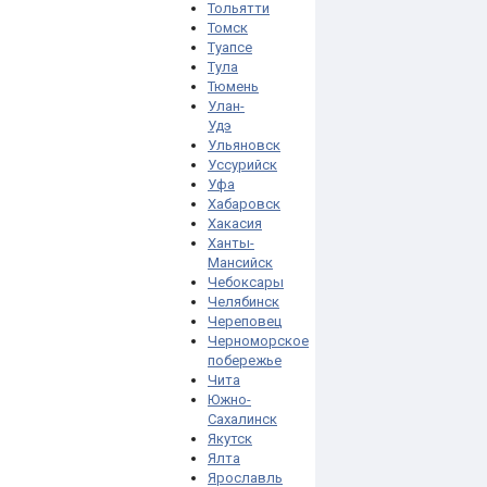
Тольятти
Томск
Туапсе
Тула
Тюмень
Улан-
Удэ
Ульяновск
Уссурийск
Уфа
Хабаровск
Хакасия
Ханты-
Мансийск
Чебоксары
Челябинск
Череповец
Черноморское
побережье
Чита
Южно-
Сахалинск
Якутск
Ялта
Ярославль