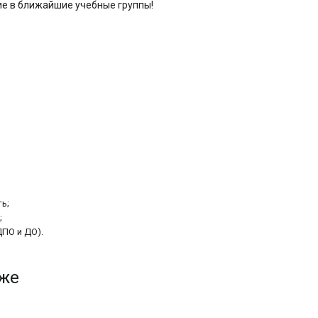
е в ближайшие учебные группы!
ь;
;
ПО и ДО).
кже