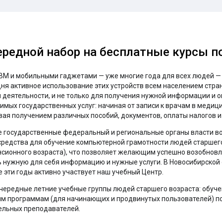
редной набор на бесплатные курсы п
ВМ и мобильными гаджетами — уже многие года для всех людей — 
дня активное использование этих устройств всем населением стра
 деятельности, и не только для получения нужной информации и о
имых государственных услуг: начиная от записи к врачам в медиц
ая получением различных пособий, документов, оплаты налогов и 
 государственные федеральный и региональные органы власти во
редства для обучение компьютерной грамотности людей старшег
нсионного возраста), что позволяет желающим успешно возобнов
ь нужную для себя информацию и нужные услуги. В Новосибирской 
 эти годы активно участвует наш учебный Центр.
чередные летние учебные группы людей старшего возраста: обуч
м программам (для начинающих и продвинутых пользователей) п
ельных преподавателей.