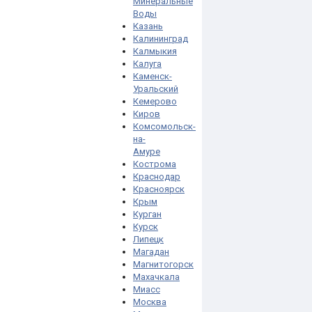
Минеральные
Воды
Казань
Калининград
Калмыкия
Калуга
Каменск-
Уральский
Кемерово
Киров
Комсомольск-
на-
Амуре
Кострома
Краснодар
Красноярск
Крым
Курган
Курск
Липецк
Магадан
Магнитогорск
Махачкала
Миасс
Москва