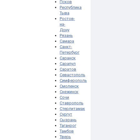
Псков
Республика
Тыва
Ростов-
на-
Дону
Рязань
Самара
Санкт-
Петербург
Саранск
Сарапул
Саратов
Севастополь
Симферополь
Смоленск
Снежинск
Сочи
Ставрополь
Стерлитамак
Сургут
Сызрань
Таганрог
Тамбов
Тверь