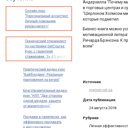
Андерхилла "Почему мы
в торговых центрах и 
Онлайн курс
"Шерлоком Холмсом мир
"Персональный ассистент.
которые подметил.
Личный помощник
руководителя"
Бизнес-книги можно ус
мотивационной литерат
Ричарда Брэнсона. К п
Технический специалист
всем".
по настройке GetCourse.
Курс с гарантией
стажировки. За 4,5 месяца
освоите новую профессию
с доходом от 30 000
Практический видео курс
до 70 000 рублей в месяц
"Вайб-кодинг: Реальные
приложения за вечер"
Источник
magistr.net.ua
.
Благотворительный видео-
курс "НЛП "Две стороны
Дата публикации
одной медали, защита
от манипуляций"
24 августа 2018.
Продажи в переписке: как
Рубрики
эффективно продавать
Личная эффективност
в мессенджерах