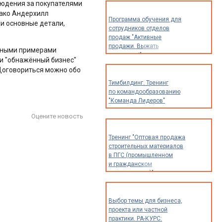
блюдения за покупателями
Пако Андерхилл
Программа обучения для
 и основные детали,
сотрудников отделов
продаж "Активные
продажи. Выжать
ичными примерами
максимум!"
 и "обнажённый бизнес"
"Договориться можно обо
Тимбилдинг. Тренинг
по командообразованию
"Команда Лидеров"
Оцените новость
Тренинг "Оптовая продажа
строительных материалов
в ПГС (промышленном
и гражданском
строительстве)"
Выбор темы для бизнеса,
проекта или частной
практики. РА-КУРС: