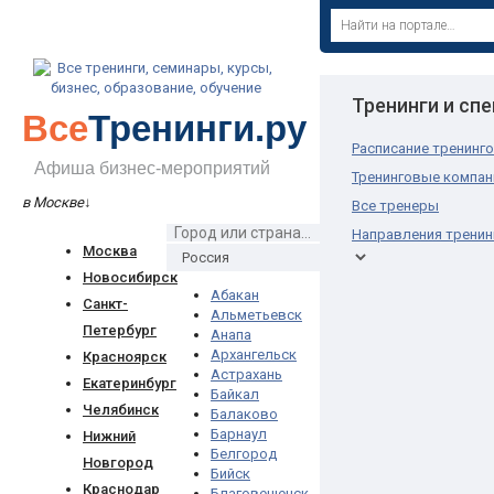
Тренинги и сп
Все
Тренинги.ру
Расписание тренинг
Афиша бизнес-мероприятий
Тренинговые компан
в Москве
↓
Все тренеры
Направления тренин
Москва
Новосибирск
Абакан
Санкт-
Альметьевск
Петербург
Анапа
Архангельск
Красноярск
Астрахань
Екатеринбург
Байкал
Челябинск
Балаково
Барнаул
Нижний
Белгород
Новгород
Бийск
Краснодар
Благовещенск