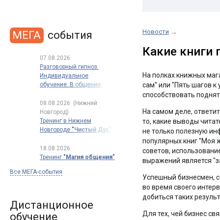
Новости
→
МЕГА
события
Какие книги 
07.08.2026
Разговорный гипноз.
На полках книжных маг
Индивидуальное
обучение. В общении,
сам" или "Пять шагов к
в продажах, в переговорах
способствовать поднят
08.08.2026
(Нижний
На самом деле, ответит
Новгород)
Тренинг в Нижнем
то, какие выводы читат
Новгороде
"Чистый Дух"
не только полезную ин
популярных книг "Моя 
18.08.2026
советов, использовани
Тренинг
"Магия общения"
выражений является "за
Все МЕГА-события
Успешный бизнесмен, с
во время своего интерв
добиться таких результа
Дистанционное
Для тех, чей бизнес св
обучение