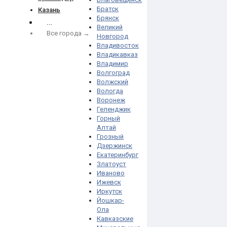
Братск
Казань
Брянск
…
Великий
Все города →
Новгород
Владивосток
Владикавказ
Владимир
Волгоград
Волжский
Вологда
Воронеж
Геленджик
Горный
Алтай
Грозный
Дзержинск
Екатеринбург
Златоуст
Иваново
Ижевск
Иркутск
Йошкар-
Ола
Кавказские