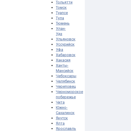
Тольятти
Томск
Туапсе
Тула
Тюмень
Улан-
Удэ
Ульяновск
Уссурийск
Уфа
Хабаровск
Хакасия
Ханты-
Мансийск
Чебоксары
Челябинск
Череповец
Черноморское
побережье
Чита
Южно-
Сахалинск
Якутск
Ялта
Ярославль