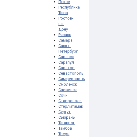
Псков
Республика
Тыва
Ростов-
на-
Дону
Рязань
Самара
Санкт-
Петербург
Саранск
Сарапул
Саратов
Севастополь
Симферополь
Смоленск
Снежинск
Сочи
Ставрополь
Стерлитамак
Сургут
Сызрань
Таганрог
Тамбов
Тверь