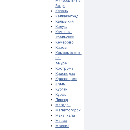
Минеральные
Воды
Казань
Калининград
Калмыкия
Калуга
Каменск-
Уральский
Кемерово
Киров
Комсомольск-
на-
Амуре
Кострома
Краснодар
Красноярск
Крым
Курган
Курск
Липецк
Магадан
Магнитогорск
Махачкала
Миасс
Москва