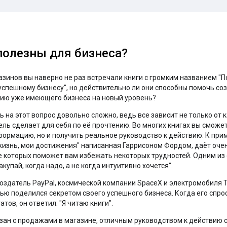
полезны для бизнеса?
азинов вы наверно не раз встречали книги с громким названием "П
 успешному бизнесу", но действительно ли они способны помочь со
ию уже имеющего бизнеса на новый уровень?
ь на этот вопрос довольно сложно, ведь все зависит не только от к
ель сделает для себя по её прочтению. Во многих книгах вы сможе
формацию, но и получить реальное руководство к действию. К прим
жизнь, мои достижения" написанная Гаррисоном Фордом, даёт оче
е которых поможет вам избежать некоторых трудностей. Одним из
купай, когда надо, а не когда интуитивно хочется".
оздатель PayPal, космической компании SpaceX и электромобиля T
ью поделился секретом своего успешного бизнеса. Когда его спрос
тов, он ответил: "Я читаю книги".
язан с продажами в магазине, отличным руководством к действию с