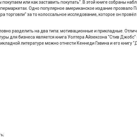
 покупаем или как заставить покупать". В этой книге собраны на
супермаркетах. Одно популярное американское издание прозвало 
а торговли" за то колоссальное исследование, которое он провёл
ловно разделить на два типа: мотивационные и прикладные. Отл
уры для бизнеса является книга Уолтера Айзексона "Стив Джобс"
рикладной литературе можно отнести Кеннеди Гэвина и его книгу 
ь;