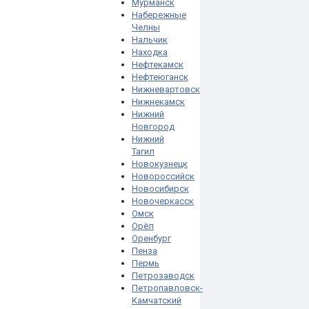
Мурманск
Набережные
Челны
Нальчик
Находка
Нефтекамск
Нефтеюганск
Нижневартовск
Нижнекамск
Нижний
Новгород
Нижний
Тагил
Новокузнецк
Новороссийск
Новосибирск
Новочеркасск
Омск
Орёл
Оренбург
Пенза
Пермь
Петрозаводск
Петропавловск-
Камчатский