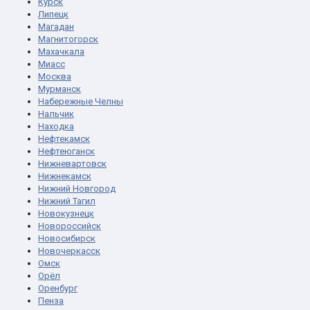
Курск
Липецк
Магадан
Магнитогорск
Махачкала
Миасс
Москва
Мурманск
Набережные Челны
Нальчик
Находка
Нефтекамск
Нефтеюганск
Нижневартовск
Нижнекамск
Нижний Новгород
Нижний Тагил
Новокузнецк
Новороссийск
Новосибирск
Новочеркасск
Омск
Орёл
Оренбург
Пенза