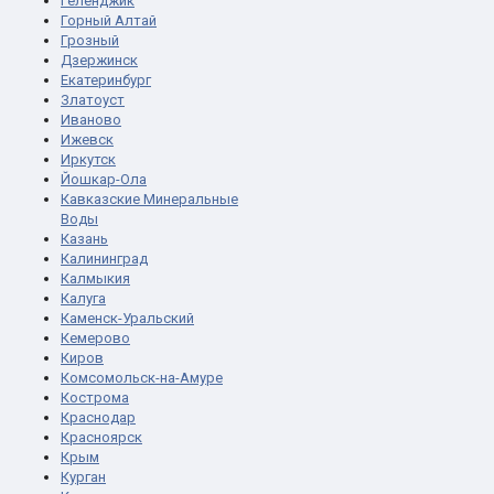
Геленджик
Горный Алтай
Грозный
Дзержинск
Екатеринбург
Златоуст
Иваново
Ижевск
Иркутск
Йошкар-Ола
Кавказские Минеральные
Воды
Казань
Калининград
Калмыкия
Калуга
Каменск-Уральский
Кемерово
Киров
Комсомольск-на-Амуре
Кострома
Краснодар
Красноярск
Крым
Курган