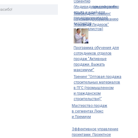
Ориентир
(Индивидуальный разбор
предложения
Спасибо!
опыта и идей для
Тимбилдинг. Тренинг
предпринимателей,
по командообразованию
экспертов
"Команда Лидеров"
и специалистов)
Программа обучения для
сотрудников отделов
продаж "Активные
продажи. Выжать
максимум!"
Тренинг "Оптовая продажа
строительных материалов
в ПГС (промышленном
и гражданском
строительстве)"
Мастерство продаж
в сегментах Люкс
и Премиум
Эффективное управление
проектами. Проектное