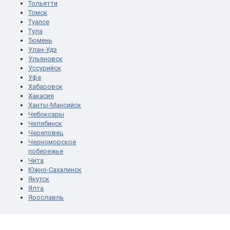
Тольятти
Томск
Туапсе
Тула
Тюмень
Улан-Удэ
Ульяновск
Уссурийск
Уфа
Хабаровск
Хакасия
Ханты-Мансийск
Чебоксары
Челябинск
Череповец
Черноморское
побережье
Чита
Южно-Сахалинск
Якутск
Ялта
Ярославль