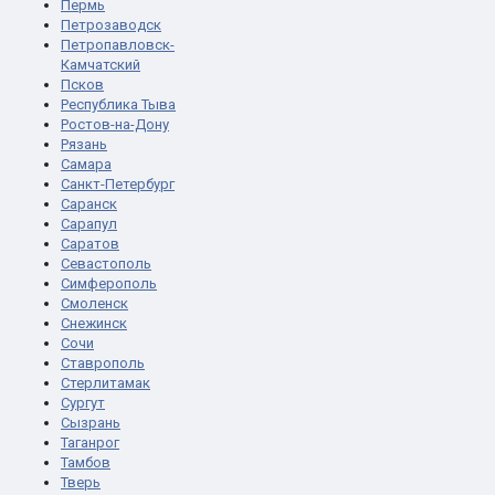
Пермь
Петрозаводск
Петропавловск-
Камчатский
Псков
Республика Тыва
Ростов-на-Дону
Рязань
Самара
Санкт-Петербург
Саранск
Сарапул
Саратов
Севастополь
Симферополь
Смоленск
Снежинск
Сочи
Ставрополь
Стерлитамак
Сургут
Сызрань
Таганрог
Тамбов
Тверь