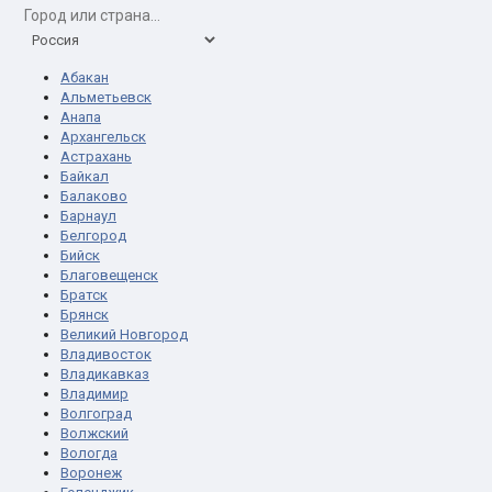
Абакан
Альметьевск
Анапа
Архангельск
Астрахань
Байкал
Балаково
Барнаул
Белгород
Бийск
Благовещенск
Братск
Брянск
Великий Новгород
Владивосток
Владикавказ
Владимир
Волгоград
Волжский
Вологда
Воронеж