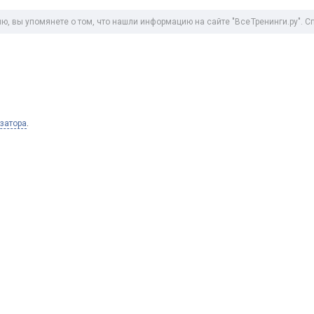
ю, вы упомянете о том, что нашли информацию на сайте "
Все Тренинги .ру
". 
изатора
.