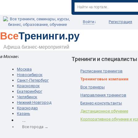
Войти
↓
Регистрация
Все
Тренинги.ру
Афиша бизнес-мероприятий
в Москве
↓
Тренинги и специалисты
Москва
Расписание тренингов
Новосибирск
Тренинговые компании
Санкт-Петербург
Красноярск
Все тренеры
Екатеринбург
Направления тренингов
Челябинск
Нижний Новгород
Бизнес-консультанты
Краснодар
Дистанционное обучение
Казань
…
Корпоративное обучение и ус
Все города →