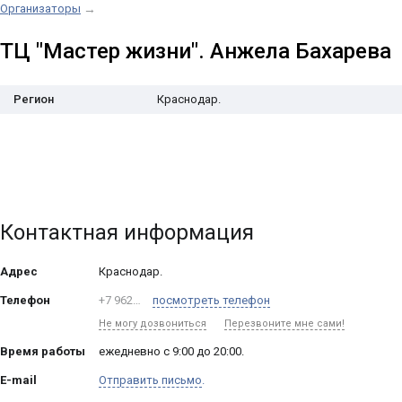
Организаторы
→
ТЦ "Мастер жизни". Анжела Бахарева
Регион
Краснодар.
Контактная информация
Адрес
Краснодар
.
Телефон
+7 962…
посмотреть телефон
Не могу дозвониться
Перезвоните мне сами!
Время работы
ежедневно с 9:00 до 20:00.
E-mail
Отправить письмо
.