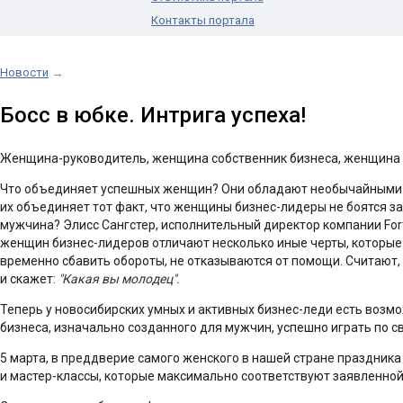
Контакты портала
Новости
→
Босс в юбке. Интрига успеха!
Женщина-руководитель, женщина собственник бизнеса, женщина в 
Что объединяет успешных женщин? Они обладают необычайными сп
их объединяет тот факт, что женщины бизнес-лидеры не боятся з
мужчина? Элисс Сангстер, исполнительный директор компании For
женщин бизнес-лидеров отличают несколько иные черты, которые б
временно сбавить обороты, не отказываются от помощи. Считают, ч
и скажет:
"Какая вы молодец".
Теперь у новосибирских умных и активных бизнес-леди есть возмож
бизнеса, изначально созданного для мужчин, успешно играть по с
5 марта, в преддверие самого женского в нашей стране праздника
и мастер-классы, которые максимально соответствуют заявленно