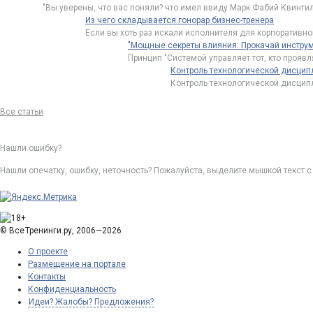
"Вы уверены, что вас поняли? что имел ввиду Марк Фабий Квинтил
Из чего складывается гонорар бизнес-тренера
Если вы хоть раз искали исполнителя для корпоративно
"Мощные секреты влияния: Прокачай инстру
Принцип "Системой управляет тот, кто прояв
Контроль технологической дисципл
Контроль технологической дисципл
Все статьи
Нашли ошибку?
Нашли опечатку, ошибку, неточность? Пожалуйста, выделите мышкой текст 
©
Все Тренинги .ру
, 2006—2026
О проекте
Размещение на портале
Контакты
Конфиденциальность
Идеи? Жалобы? Предложения?