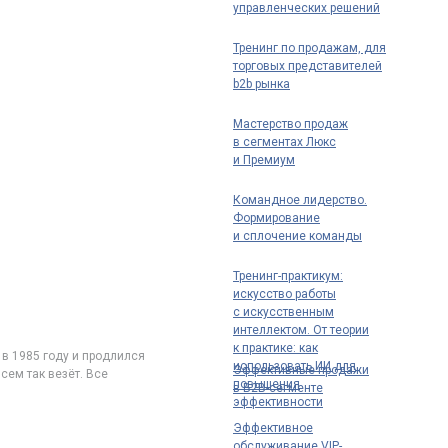
управленческих решений
Тренинг по продажам, для
торговых представителей
b2b рынка
Мастерство продаж
в сегментах Люкс
и Премиум
Командное лидерство.
Формирование
и сплочение команды
Тренинг-практикум:
искусство работы
с искусственным
интеллектом. От теории
к практике: как
 в 1985 году и продлился
использовать ИИ для
Эффективные продажи
сем так везёт. Все
повышения
в B2B-сегменте
эффективности
Эффективное
обслуживание VIP-