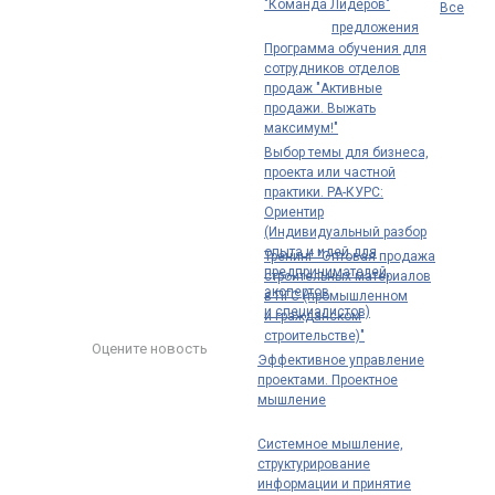
"Команда Лидеров"
Все
предложения
Программа обучения для
сотрудников отделов
продаж "Активные
продажи. Выжать
максимум!"
Выбор темы для бизнеса,
проекта или частной
практики. РА-КУРС:
Ориентир
(Индивидуальный разбор
опыта и идей для
Тренинг "Оптовая продажа
предпринимателей,
строительных материалов
экспертов
в ПГС (промышленном
и специалистов)
и гражданском
строительстве)"
Оцените новость
Эффективное управление
проектами. Проектное
мышление
Системное мышление,
структурирование
информации и принятие