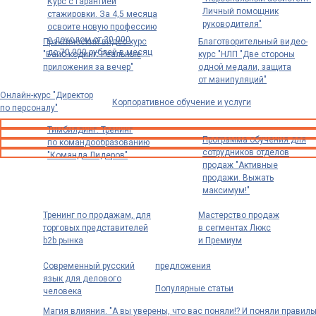
Курс с гарантией
Личный помощник
стажировки. За 4,5 месяца
руководителя"
освоите новую профессию
с доходом от 30 000
Практический видео курс
Благотворительный видео-
до 70 000 рублей в месяц
"Вайб-кодинг: Реальные
курс "НЛП "Две стороны
приложения за вечер"
одной медали, защита
от манипуляций"
Онлайн-курс "Директор
Корпоративное обучение и услуги
по персоналу"
Тимбилдинг. Тренинг
Программа обучения для
по командообразованию
сотрудников отделов
"Команда Лидеров"
продаж "Активные
продажи. Выжать
максимум!"
Тренинг по продажам, для
Мастерство продаж
торговых представителей
в сегментах Люкс
b2b рынка
и Премиум
Современный русский
предложения
язык для делового
Популярные статьи
человека
Магия влияния. "А вы уверены, что вас поняли!? И поняли правиль