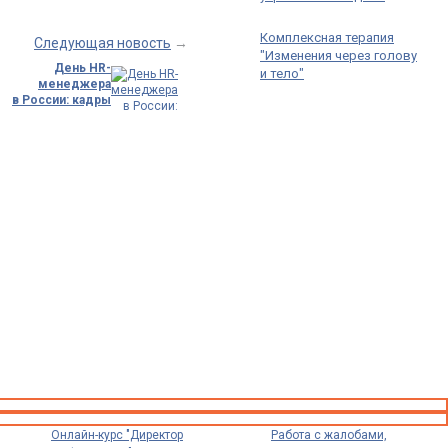
Комплексная терапия
Следующая новость
→
"Изменения через голову
День HR-
и тело"
менеджера
в России: кадры
решают всё!
В третью среду
сентября в России
…
Онлайн-курс "Директор
Работа с жалобами,