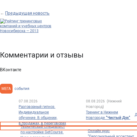
0
←
Предыдущая новость
Рейтинг тренинговых
компаний и учебных
Комментарии и отзывы
центров
Новосибирска —
…
Время не стоит
ВКонтакте
на месте и вот уже
…
МЕГА
события
07.08.2026
08.08.2026
(Нижний
Разговорный гипноз.
Новгород)
Индивидуальное
Тренинг в Нижнем
Д
обучение. В общении,
Новгороде
"Чистый Дух"
в продажах, в переговорах
Технический специалист
Онлайн курс
по настройке GetCourse.
"Персональный ассистент.