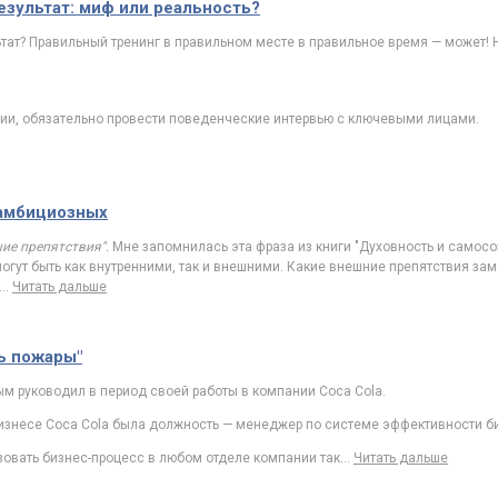
езультат: миф или реальность?
ьтат? Правильный тренинг в правильном месте в правильное время — может! 
ии, обязательно провести поведенческие интервью с ключевыми лицами.
 амбициозных
ие препятствия".
Мне запомнилась эта фраза из книги "Духовность и самосо
огут быть как внутренними, так и внешними. Какие внешние препятствия заме
…
Читать дальше
ть пожары"
ым руководил в период своей работы в компании Coca Cola.
изнесе Coca Cola была должность — менеджер по системе эффективности б
изовать бизнес-процесс в любом отделе компании так
…
Читать дальше