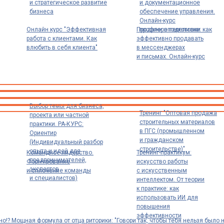
и стратегическое развитие
и документационное
бизнеса
обеспечение управления.
Онлайн-курс
Онлайн курс "Эффективная
Продажи в переписке: как
профпереподготовки
работа с клиентами. Как
эффективно продавать
влюбить в себя клиента"
в мессенджерах
и письмах. Онлайн-курс
Выбор темы для бизнеса,
Тренинг "Оптовая продажа
проекта или частной
строительных материалов
практики. РА-КУРС:
в ПГС (промышленном
Ориентир
и гражданском
(Индивидуальный разбор
строительстве)"
опыта и идей для
Командное лидерство.
Тренинг-практикум:
предпринимателей,
Формирование
искусство работы
экспертов
и сплочение команды
с искусственным
и специалистов)
интеллектом. От теории
к практике: как
использовать ИИ для
повышения
эффективности
но!? Мощная формула от отца риторики: "Говори так, чтобы тебя нельзя было н