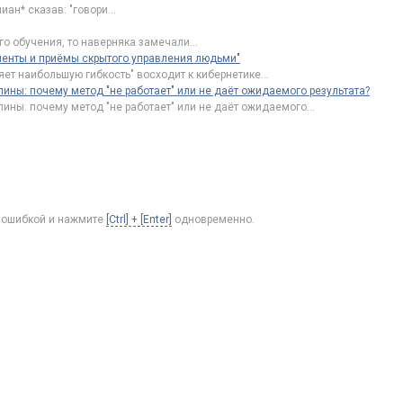
иан* сказав: "говори
…
го обучения, то наверняка замечали
…
менты и приёмы скрытого управления людьми"
ляет наибольшую гибкость" восходит к кибернетике
…
ины: почему метод "не работает" или не даёт ожидаемого результата?
ины: почему метод "не работает" или не даёт ожидаемого
…
с ошибкой и нажмите
[Ctrl] + [Enter]
одновременно.