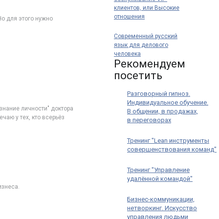
клиентов, или Высокие
отношения
Но для этого нужно
Современный русский
язык для делового
человека
Рекомендуем
посетить
Разговорный гипноз.
Индивидуальное обучение.
знание личности" доктора
В общении, в продажах,
чаю у тех, кто всерьёз
в переговорах
Тренинг "Lean инструменты
совершенствования команд"
Тренинг "Управление
удалённой командой"
изнеса.
Бизнес-коммуникации,
нетворкинг. Искусство
управления людьми