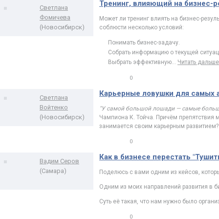
Тренинг, влияющий на бизнес-р
Светлана
Фомичева
Может ли тренинг влиять на бизнес-резул
(Новосибирск)
соблюсти несколько условий:
Понимать бизнес-задачу.
Собрать информацию о текущей ситуац
Выбрать эффективную
…
Читать дальше
0
0
Карьерные ловушки для самых
Светлана
Войтенко
"У самой большой лошади — самые больш
(Новосибирск)
Чампиона К. Тойча. Причём препятствия м
занимается своим карьерным развитием?
0
0
Как в бизнесе перестать "Туши
Вадим Серов
(Самара)
Поделюсь с вами одним из кейсов, котор
Одним из моих направлений развития в б
Суть её такая, что нам нужно было орган
0