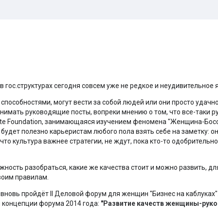
гос.структурах сегодня совсем уже не редкое и неудивительное 
особностями, могут вести за собой людей или они просто удачно
анимать руководящие посты, вопреки мнению о том, что все-таки 
te Foundation, занимающаяся изучением феномена "Женщина-Босс"
удет полезно карьеристам любого пола взять себе на заметку: он
то культура важнее стратегии, не ждут, пока кто-то одобрительно
ность разобраться, какие же качества стоит и можно развить, для
воим правилам.
 вновь пройдёт II Деловой форум для женщин "Бизнес на каблуках"
й концепции форума 2014 года:
"Развитие качеств женщины-руко