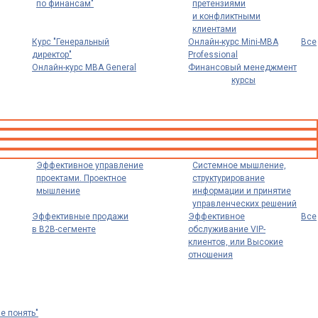
по финансам"
претензиями
и конфликтными
клиентами
Курс "Генеральный
Онлайн-курс Mini-MBA
Все
директор"
Professional
Онлайн-курс MBA General
Финансовый менеджмент
курсы
Эффективное управление
Системное мышление,
проектами. Проектное
структурирование
мышление
информации и принятие
управленческих решений
Эффективные продажи
Эффективное
Все
в B2B-сегменте
обслуживание VIP-
клиентов, или Высокие
отношения
е понять"