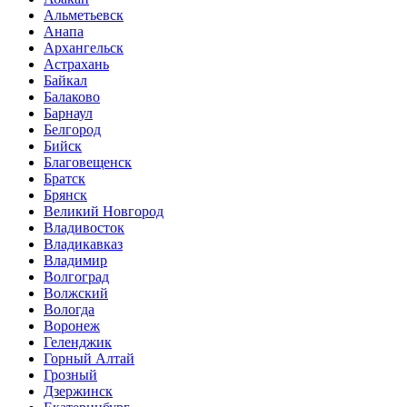
Альметьевск
Анапа
Архангельск
Астрахань
Байкал
Балаково
Барнаул
Белгород
Бийск
Благовещенск
Братск
Брянск
Великий Новгород
Владивосток
Владикавказ
Владимир
Волгоград
Волжский
Вологда
Воронеж
Геленджик
Горный Алтай
Грозный
Дзержинск