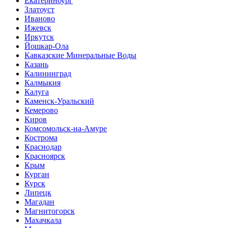
Екатеринбург
Златоуст
Иваново
Ижевск
Иркутск
Йошкар-Ола
Кавказские Минеральные Воды
Казань
Калининград
Калмыкия
Калуга
Каменск-Уральский
Кемерово
Киров
Комсомольск-на-Амуре
Кострома
Краснодар
Красноярск
Крым
Курган
Курск
Липецк
Магадан
Магнитогорск
Махачкала