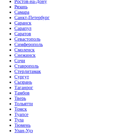
Ростов-на-Дону
Рязань
Самара
Санкт-Петербург
Саранск
Сарапул
Саратов
Севастополь
Симферополь
Смоленск
Снежинск
Сочи
Ставрополь
Стерлитамак
Сургут
Сызрань
Таганрог
Тамбов
Тверь
Тольятти
Томск
Туапсе
Тула
Тюмень
Улан-Удэ