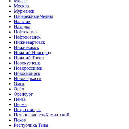
Миасс
Москва
Мурманск
Набережные Челны
Нальчик
Находка
Нефтекамск
Нефтеюганск
Нижневартовск
Нижнекамск
Нижний Новгород
Нижний Тагил
Новокузнецк
Новороссийск
Новосибирск
Новочеркасск
Омск
Орёл
Оренбург
Пенза
Пермь
Петрозаводск
Петропавловск-Камчатский
Псков
Республика Тыва