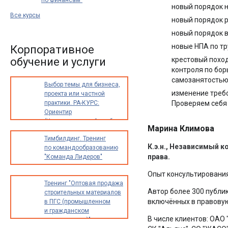
по финансам"
новый порядок 
Все курсы
новый порядок р
новый порядок 
новые НПА по тр
Корпоративное
обучение и услуги
крестовый поход
контроля по бор
самозанятостью)
Выбор темы для бизнеса,
изменение требо
проекта или частной
практики. РА-КУРС:
Проверяем себя
Ориентир
(Индивидуальный разбор
Марина Климова
опыта и идей для
Тимбилдинг. Тренинг
предпринимателей,
К.э.н., Независимый 
по командообразованию
экспертов
права.
"Команда Лидеров"
и специалистов)
Опыт консультирования
Тренинг "Оптовая продажа
Автор более 300 публи
строительных материалов
включённых в правовую 
в ПГС (промышленном
и гражданском
В числе клиентов: ОАО
строительстве)"