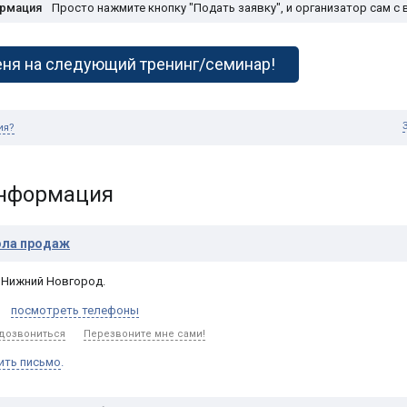
ормация
Просто нажмите кнопку "Подать заявку", и организатор сам с 
ня на следующий тренинг/семинар!
ия?
информация
ола продаж
,
Нижний Новгород
.
посмотреть телефоны
 дозвониться
Перезвоните мне сами!
ить письмо
.