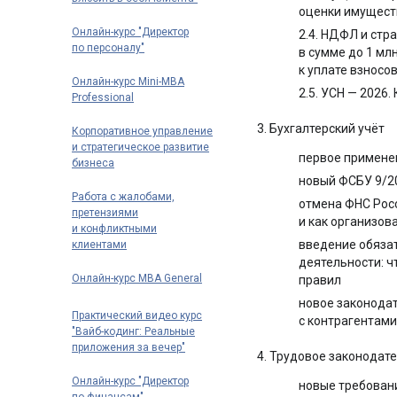
оценки имуществ
Онлайн-курс "Директор
2.4. НДФЛ и ст
по персоналу"
в сумме до 1 млн
к уплате взносо
Онлайн-курс Mini-MBA
2.5. УСН — 2026
Professional
3. Бухгалтерский учёт
Корпоративное управление
и стратегическое развитие
первое применен
бизнеса
новый ФСБУ 9/2
Работа с жалобами,
отмена ФНС Росс
претензиями
и как организов
и конфликтными
введение обяза
клиентами
деятельности: ч
Онлайн-курс MBA General
правил
новое законода
Практический видео курс
с контрагентами
"Вайб-кодинг: Реальные
приложения за вечер"
4. Трудовое законодат
Онлайн-курс "Директор
новые требован