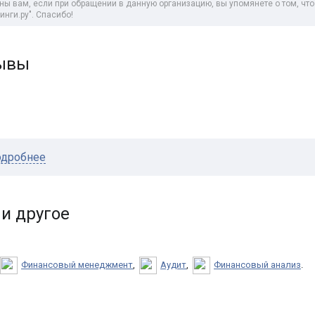
ны вам, если при обращении в данную организацию, вы упомянете о том, ч
инги .ру
". Спасибо!
зывы
дробнее
и другое
Финансовый менеджмент
,
Аудит
,
Финансовый анализ
.