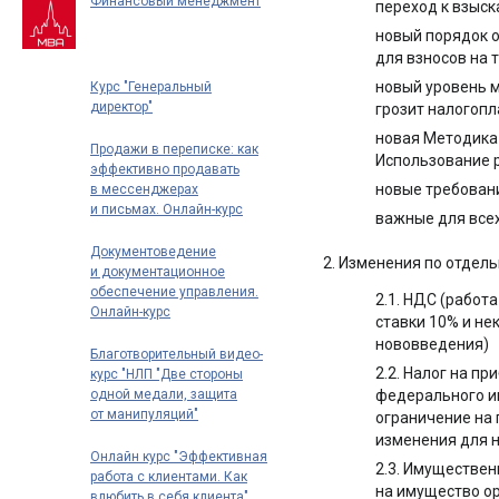
Финансовый менеджмент
переход к взыск
до 70 000 рублей в месяц
новый порядок о
для взносов на 
новый уровень 
Курс "Генеральный
директор"
грозит налогоп
новая Методика 
Продажи в переписке: как
Использование р
эффективно продавать
новые требовани
в мессенджерах
и письмах. Онлайн-курс
важные для все
Документоведение
2. Изменения по отдел
и документационное
обеспечение управления.
2.1. НДС (работ
Онлайн-курс
ставки 10% и не
профпереподготовки
нововведения)
Благотворительный видео-
2.2. Налог на п
курс "НЛП "Две стороны
одной медали, защита
федерального и
от манипуляций"
ограничение на 
изменения для н
Онлайн курс "Эффективная
2.3. Имуществен
работа с клиентами. Как
на имущество ор
влюбить в себя клиента"