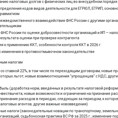
анию налоговых долгов с физических лиц во внесудебном порядке
пределения кодов видов деятельности для ЕГРЮЛ, ЕГРИП, основн
травматизм
межведомственного взаимодействия ФНС России с другими органам
лательщикам
ФНС России по оценке добросовестности организаций и ИП — нал
езультата оценки при проверке контрагента
я к применению ККТ, особенности контроля ККТ в 2026 г.
х изменения в противоотмывочном законодательстве
ьным налогам
а со ставкой 22%, в том числе по переходящим договорам; новые 
которых льгот; новые взаимоотношения "упрощенцев" с НДС; друг
рибыль (доработка норм, введённых в результате налоговой рефор
нвествычета; новые возможности и ограничения на признание рас
признание расходов в периодах, следующих за периодом, к котором
алоговых агентов; другие важные нововведения)
ные налоги (законодательные новации по транспортному, земельн
ганизаций; судьбоносная практика ВС РФ за 2025 г.; изменение п