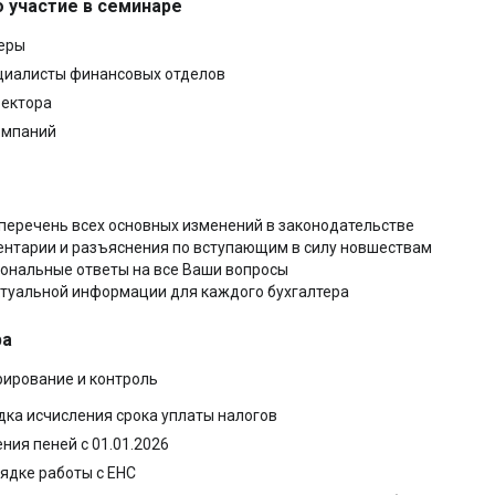
 участие в семинаре
теры
ециалисты финансовых отделов
ектора
омпаний
еречень всех основных изменений в законодательстве
нтарии и разъяснения по вступающим в силу новшествам
иональные ответы на все Ваши вопросы
ктуальной информации для каждого бухгалтера
ра
рирование и контроль
ка исчисления срока уплаты налогов
ния пеней с 01.01.2026
ядке работы с ЕНС