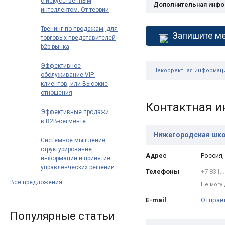
с искусственным
Дополнительная инф
интеллектом. От теории
к практике: как
использовать ИИ для
Тренинг по продажам, для
Запишите ме
повышения
торговых представителей
эффективности
b2b рынка
Эффективное
Некорректная информац
обслуживание VIP-
клиентов, или Высокие
отношения
Контактная 
Эффективные продажи
в B2B-сегменте
Нижегородская шк
Системное мышление,
структурирование
Адрес
Россия
информации и принятие
управленческих решений
Телефоны
+7 831…
Все предложения
Не могу
E-mail
Отправ
Популярные статьи