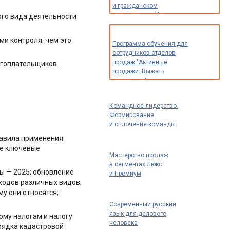
и гражданском
строительстве)"
ого вида деятельности
и контроля: чем это
Программа обучения для
сотрудников отделов
продаж "Активные
огоплательщиков.
продажи. Выжать
максимум!"
Командное лидерство.
Формирование
и сплочение команды
правила применения
ие ключевые
Мастерство продаж
в сегментах Люкс
мы — 2025; обновление
и Премиум
ходов различных видов;
у они относятся;
Современный русский
язык для делового
ому налогам и налогу
человека
орядка кадастровой