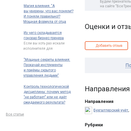
Будем признатель
Магия влияния. "А
на сайте "
Все Трен
вы уверены, что вас поняли!?
И поняли правильно!?
Мощная формула от отца
Оценки и от
риторики: "Говори так, чтобы
тебя нельзя было не понять"
Из чего складывается
"Вы уверены, что вас поняли?
гонорар бизнес-тренера
что имел ввиду Марк Фабий
Если вы хоть раз искали
Добавить отзыв
Квинтилиан* сказав:
исполнителя для
"говори
…
корпоративного обучения,
то наверняка замечали
…
"Мощные секреты влияния:
По
Прокачай инструменты
и приёмы скрытого
управления людьми"
Принцип "Системой
управляет тот, кто проявляет
Контроль технологической
Направления 
наибольшую гибкость"
дисциплины: почему метод
восходит к кибернетике
…
"не работает" или не даёт
Направления
ожидаемого результата?
Контроль технологической
Бухгалтерский учёт
,
дисциплины: почему метод
Все статьи
"не работает" или не даёт
ожидаемого
…
Рубрики