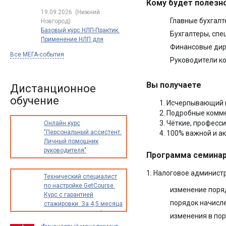
Кому будет полезно
19.09.2026
(Нижний
Главные бухгал
Новгород)
Базовый курс НЛП-Практик.
Бухгалтеры, сп
Применение НЛП для
Финансовые дир
успеха в работе и жизни.
Все МЕГА-события
Полный
Руководители к
сертификационный курс
обучения НЛП
Вы получаете
по международным
Дистанционное
стандартам
обучение
Исчерпывающий п
Подробные комме
Чёткие, професс
Онлайн курс
"Персональный ассистент.
100% важной и а
Личный помощник
руководителя"
Программа семина
1. Налоговое админист
Технический специалист
по настройке GetCourse.
изменение поряд
Курс с гарантией
порядок начисле
стажировки. За 4,5 месяца
освоите новую профессию
изменения в пор
с доходом от 30 000