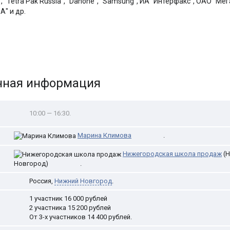
 "Tetra Pak Russia", "Danone", "Samsung", ИА "Интерфакс", ОАО "Ме
А" и др.
нная информация
10:00 — 16:30.
Марина Климова
.
Нижегородская школа продаж
(Н
Новгород)
.
Россия
,
Нижний Новгород
.
1 участник 16 000 рублей
2 участника 15 200 рублей
От 3-х участников 14 400 рублей.