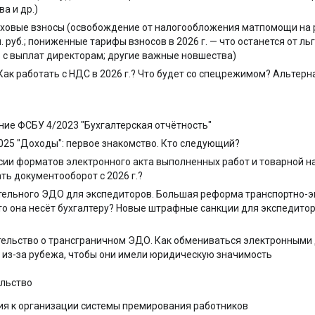
а и др.)
раховые взносы (освобождение от налогообложения матпомощи на
. руб.; пониженные тарифы взносов в 2026 г. — что останется от л
в с выплат директорам; другие важные новшества)
. Как работать с НДС в 2026 г.? Что будет со спецрежимом? Альтер
ие ФСБУ 4/2023 "Бухгалтерская отчётность"
025 "Доходы": первое знакомство. Кто следующий?
ии форматов электронного акта выполненных работ и товарной на
ать документооборот с 2026 г.?
тельного ЭДО для экспедиторов. Большая реформа транспортно-
то она несёт бухгалтеру? Новые штрафные санкции для экспедито
тельство о трансграничном ЭДО. Как обмениваться электронными
 из-за рубежа, чтобы они имели юридическую значимость
ельство
ия к организации системы премирования работников