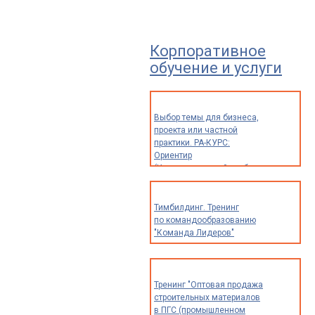
Корпоративное
обучение и услуги
Выбор темы для бизнеса,
проекта или частной
практики. РА-КУРС:
Ориентир
(Индивидуальный разбор
опыта и идей для
предпринимателей,
экспертов
Тимбилдинг. Тренинг
и специалистов)
по командообразованию
"Команда Лидеров"
Тренинг "Оптовая продажа
строительных материалов
в ПГС (промышленном