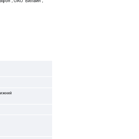
гафон", ОАО "Билайн",
ижний