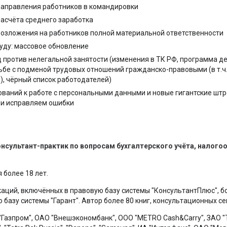
направления работников в командировки
асчёта среднего заработка
возложения на работников полной материальной ответственности
уду: массовое обновление
 против нелегальной занятости (изменения в ТК РФ, программа д
ьбе с подменой трудовых отношений гражданско-правовыми (в т.ч
, чёрный список работодателей)
ваний к работе с персональными данными и новые гигантские шт
 и исправляем ошибки
консультант-практик по вопросам бухгалтерского учёта, налог
 более 18 лет.
каций, включённых в правовую базу системы "КонсультантПлюс", б
базу системы "Гарант". Автор более 80 книг, консультационных с
 "Газпром", ОАО "Внешэкономбанк", ООО "METRO Cash&Carry", ЗАО 