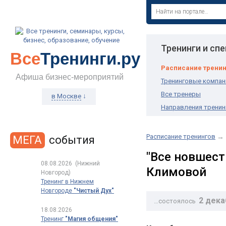
Тренинги и сп
Все
Тренинги.ру
Расписание трени
Афиша бизнес-мероприятий
Тренинговые компан
Все тренеры
↓
в Москве
Направления тренин
Расписание тренингов
→
МЕГА
события
"Все новшест
08.08.2026
(Нижний
Климовой
Новгород)
Тренинг в Нижнем
Новгороде
"Чистый Дух"
2 дека
…состоялось
18.08.2026
Тренинг
"Магия общения"