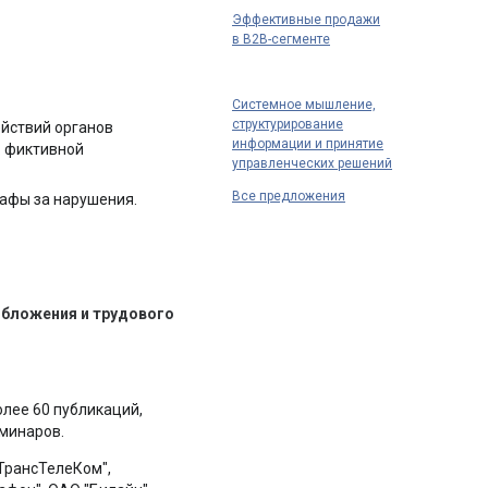
Эффективные продажи
в B2B-сегменте
Системное мышление,
структурирование
ействий органов
информации и принятие
. фиктивной
управленческих решений
Все предложения
рафы за нарушения.
ообложения и трудового
олее 60 публикаций,
еминаров.
"ТрансТелеКом",