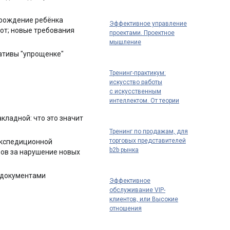
 рождение ребёнка
Эффективное управление
ьгот; новые требования
проектами. Проектное
мышление
нативы "упрощенке"
Тренинг-практикум:
искусство работы
с искусственным
интеллектом. От теории
к практике: как
кладной: что это значит
использовать ИИ для
повышения
Тренинг по продажам, для
эффективности
торговых представителей
экспедиционной
b2b рынка
ров за нарушение новых
 документами
Эффективное
обслуживание VIP-
клиентов, или Высокие
отношения