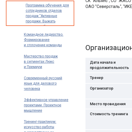
СК "Альянс", СО "ЖАСО",
Программа обучения для
ОАО "Северсталь", "ИКЕ
сотрудников отделов
продаж "Активные
продажи. Выжать
максимум!"
Командное лидерство.
Формирование
и сплочение команды
Организацио
Мастерство продаж
в сегментах Люкс
Дата начала и
и Премиум
продолжительность
Тренер
Современный русский
язык для делового
Организатор
человека
Эффективное управление
Место проведения
проектами. Проектное
мышление
Стоимость тренинга
Тренинг-практикум:
искусство работы