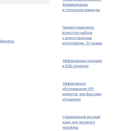
Формирование
и сплочение команды
Тренинг-практикум:
искусство работы
с искусственным
бизнеса
,
интеллектом. От теории
к практике: как
использовать ИИ для
повышения
Эффективные продажи
эффективности
в B2B-сегменте
Эффективное
обслуживание VIP-
клиентов, или Высокие
отношения
Современный русский
язык для делового
человека