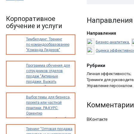
Корпоративное
Направления 
обучение и услуги
Направления
Тимбилдинг. Тренинг
Бизнес-аналитика
,
по командообразованию
"Команда Лидеров"
Оценка эффективнос
Рубрики
Программа обучения для
сотрудников отделов
Личная эффективность;
продаж "Активные
Тренинги для руководите
продажи. Выжать
Управление персоналом.
максимум!"
Выбор темы для бизнеса,
проекта или частной
Комментарии
практики. РА-КУРС:
Ориентир
(Индивидуальный разбор
ВКонтакте
опыта и идей для
Тренинг "Оптовая продажа
предпринимателей,