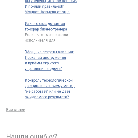
вы уверены, что вас поняли!?
И поняли правильно!?
Мощная формула от отца
риторики: "Говори так, чтобы
тебя нельзя было не понять"
Из чего складывается
"Вы уверены, что вас поняли?
гонорар бизнес-тренера
что имел ввиду Марк Фабий
Если вы хоть раз искали
Квинтилиан* сказав:
исполнителя для
"говори
…
корпоративного обучения,
то наверняка замечали
…
"Мощные секреты влияния:
Прокачай инструменты
и приёмы скрытого
управления людьми"
Принцип "Системой
управляет тот, кто проявляет
Контроль технологической
наибольшую гибкость"
дисциплины: почему метод
восходит к кибернетике
…
"не работает" или не даёт
ожидаемого результата?
Контроль технологической
дисциплины: почему метод
Все статьи
"не работает" или не даёт
ожидаемого
…
Нашли ошибку?