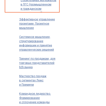
строительных материалов
экспертов
в ПГС (промышленном
и специалистов)
и гражданском
строительстве)"
Эффективное управление
проектами. Проектное
мышление
Системное мышление,
структурирование
информации и принятие
управленческих решений
Тренинг по продажам, для
торговых представителей
b2b рынка
Мастерство продаж
в сегментах Люкс
и Премиум
Командное лидерство.
Формирование
и сплочение команды