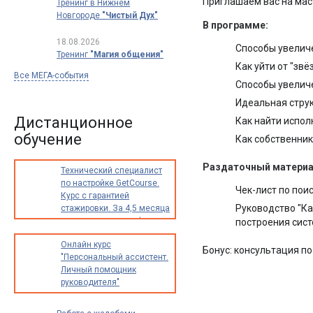
Приглашаем вас на мас
Тренинг в Нижнем
Новгороде
"Чистый Дух"
В программе:
18.08.2026
Способы увелич
Тренинг
"Магия общения"
Как уйти от "зв
Все МЕГА-события
Способы увеличе
Идеальная струк
Дистанционное
Как найти испол
обучение
Как собственник
Раздаточный материа
Технический специалист
по настройке GetCourse.
Чек-лист по пои
Курс с гарантией
Руководство "Ка
стажировки. За 4,5 месяца
освоите новую профессию
построения сист
с доходом от 30 000
Онлайн курс
до 70 000 рублей в месяц
Бонус: консультация по
"Персональный ассистент.
Личный помощник
руководителя"