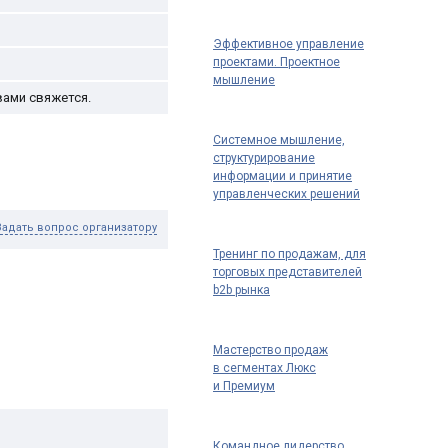
Эффективное управление
проектами. Проектное
мышление
вами свяжется.
Системное мышление,
структурирование
информации и принятие
управленческих решений
Задать вопрос организатору
Тренинг по продажам, для
торговых представителей
b2b рынка
Мастерство продаж
в сегментах Люкс
и Премиум
Командное лидерство.