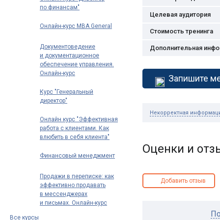
по финансам"
Целевая аудитория
Онлайн-курс MBA General
Стоимость тренинга
Документоведение
Дополнительная инф
и документационное
обеспечение управления.
Онлайн-курс
Запишите ме
профпереподготовки
Курс "Генеральный
директор"
Некорректная информац
Онлайн курс "Эффективная
работа с клиентами. Как
влюбить в себя клиента"
Оценки и от
Финансовый менеджмент
Продажи в переписке: как
Добавить отзыв
эффективно продавать
в мессенджерах
и письмах. Онлайн-курс
По
Все курсы