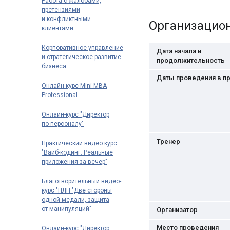
Работа с жалобами,
претензиями
и конфликтными
Организацио
клиентами
Корпоративное управление
Дата начала и
и стратегическое развитие
продолжительность
бизнеса
Даты проведения в п
Онлайн-курс Mini-MBA
Professional
Онлайн-курс "Директор
по персоналу"
Тренер
Практический видео курс
"Вайб-кодинг: Реальные
приложения за вечер"
Благотворительный видео-
курс "НЛП "Две стороны
одной медали, защита
от манипуляций"
Организатор
Место проведения
Онлайн-курс "Директор