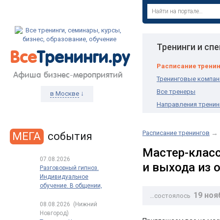
Тренинги и сп
Все
Тренинги.ру
Расписание трени
Афиша бизнес-мероприятий
Тренинговые компан
Все тренеры
↓
в Москве
Направления тренин
Расписание тренингов
→
МЕГА
события
Мастер-класс
07.08.2026
и выхода из 
Разговорный гипноз.
Индивидуальное
обучение. В общении,
19 ноя
в продажах, в переговорах
…состоялось
08.08.2026
(Нижний
Новгород)