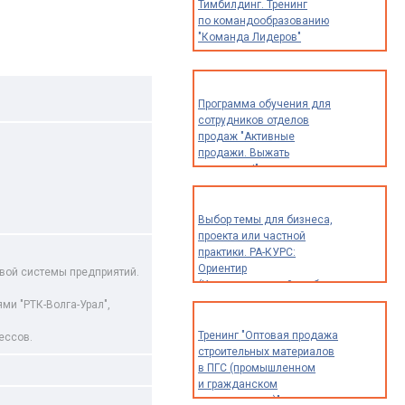
Тимбилдинг. Тренинг
по командообразованию
"Команда Лидеров"
Программа обучения для
сотрудников отделов
продаж "Активные
продажи. Выжать
максимум!"
Выбор темы для бизнеса,
проекта или частной
практики. РА-КУРС:
Ориентир
вой системы предприятий.
(Индивидуальный разбор
опыта и идей для
и "РТК-Волга-Урал",
предпринимателей,
экспертов
Тренинг "Оптовая продажа
ессов.
и специалистов)
строительных материалов
в ПГС (промышленном
и гражданском
строительстве)"