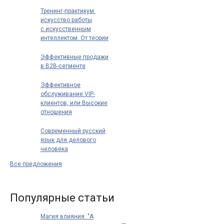
Тренинг-практикум:
искусство работы
с искусственным
интеллектом. От теории
к практике: как
использовать ИИ для
Эффективные продажи
повышения
в B2B-сегменте
эффективности
Эффективное
обслуживание VIP-
клиентов, или Высокие
отношения
Современный русский
язык для делового
человека
Все предложения
Популярные статьи
Магия влияния. "А