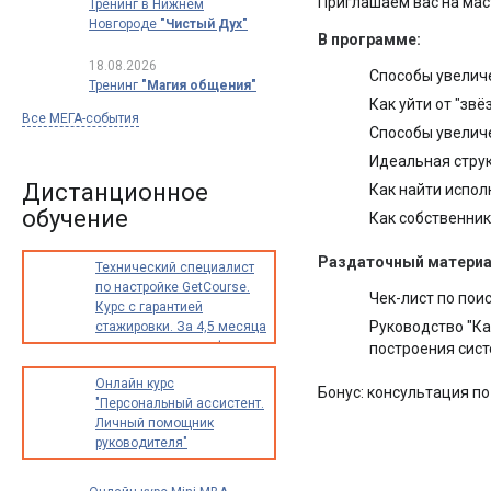
Приглашаем вас на мас
Тренинг в Нижнем
Новгороде
"Чистый Дух"
В программе:
18.08.2026
Способы увелич
Тренинг
"Магия общения"
Как уйти от "зв
Все МЕГА-события
Способы увеличе
Идеальная струк
Дистанционное
Как найти испол
обучение
Как собственник
Раздаточный материа
Технический специалист
по настройке GetCourse.
Чек-лист по пои
Курс с гарантией
Руководство "Ка
стажировки. За 4,5 месяца
освоите новую профессию
построения сист
с доходом от 30 000
Онлайн курс
до 70 000 рублей в месяц
Бонус: консультация по
"Персональный ассистент.
Личный помощник
руководителя"