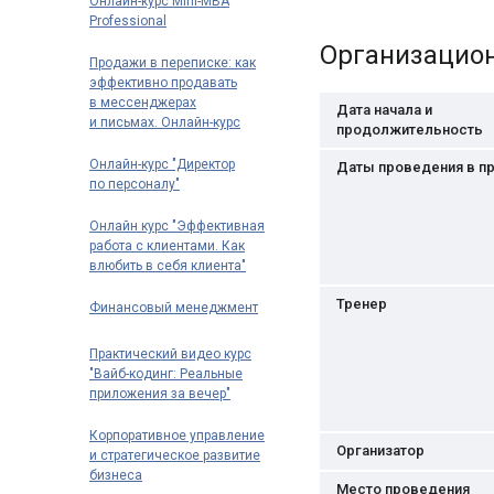
Онлайн-курс Mini-MBA
Professional
Организацио
Продажи в переписке: как
эффективно продавать
в мессенджерах
Дата начала и
и письмах. Онлайн-курс
продолжительность
Онлайн-курс "Директор
Даты проведения в п
по персоналу"
Онлайн курс "Эффективная
работа с клиентами. Как
влюбить в себя клиента"
Тренер
Финансовый менеджмент
Практический видео курс
"Вайб-кодинг: Реальные
приложения за вечер"
Корпоративное управление
Организатор
и стратегическое развитие
бизнеса
Место проведения