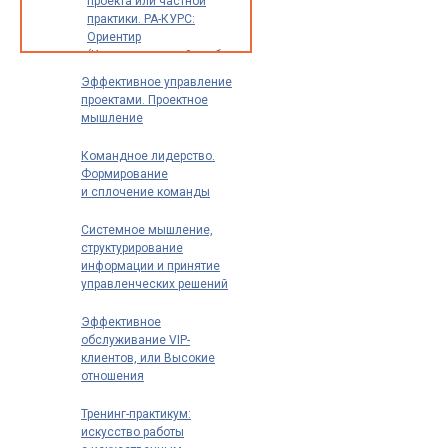
проекта или частной
практики. РА-КУРС:
Ориентир
(Индивидуальный разбор
опыта и идей для
Эффективное управление
предпринимателей,
проектами. Проектное
экспертов
мышление
и специалистов)
Командное лидерство.
Формирование
и сплочение команды
Системное мышление,
структурирование
информации и принятие
управленческих решений
Эффективное
обслуживание VIP-
клиентов, или Высокие
отношения
Тренинг-практикум:
искусство работы