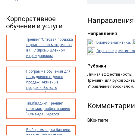
Корпоративное
Направления 
обучение и услуги
Направления
Тренинг "Оптовая продажа
Бизнес-аналитика
,
строительных материалов
в ПГС (промышленном
Оценка эффективнос
и гражданском
строительстве)"
Рубрики
Программа обучения для
Личная эффективность;
сотрудников отделов
Тренинги для руководите
продаж "Активные
Управление персоналом.
продажи. Выжать
максимум!"
Тимбилдинг. Тренинг
Комментарии
по командообразованию
"Команда Лидеров"
ВКонтакте
Выбор темы для бизнеса,