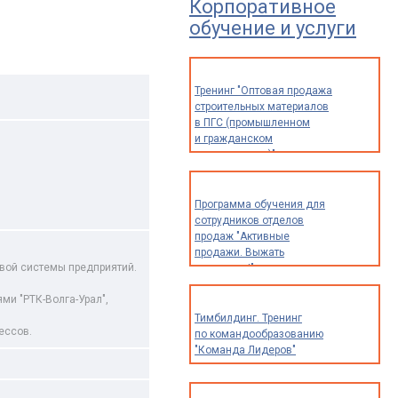
Корпоративное
обучение и услуги
Тренинг "Оптовая продажа
строительных материалов
в ПГС (промышленном
и гражданском
строительстве)"
Программа обучения для
сотрудников отделов
продаж "Активные
продажи. Выжать
вой системы предприятий.
максимум!"
и "РТК-Волга-Урал",
Тимбилдинг. Тренинг
ессов.
по командообразованию
"Команда Лидеров"