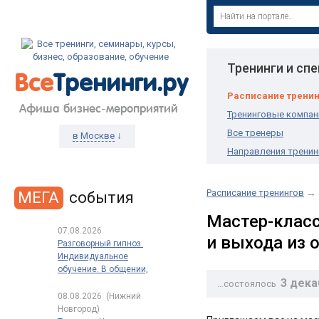
Тренинги и сп
Все
Тренинги.ру
Расписание трени
Афиша бизнес-мероприятий
Тренинговые компан
Все тренеры
↓
в Москве
Направления тренин
Расписание тренингов
→
МЕГА
события
Мастер-класс
07.08.2026
и выхода из 
Разговорный гипноз.
Индивидуальное
обучение. В общении,
3 дека
в продажах, в переговорах
…состоялось
08.08.2026
(Нижний
Новгород)