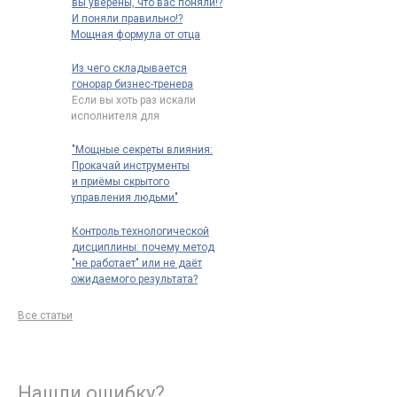
вы уверены, что вас поняли!?
И поняли правильно!?
Мощная формула от отца
риторики: "Говори так, чтобы
тебя нельзя было не понять"
Из чего складывается
"Вы уверены, что вас поняли?
гонорар бизнес-тренера
что имел ввиду Марк Фабий
Если вы хоть раз искали
Квинтилиан* сказав:
исполнителя для
"говори
…
корпоративного обучения,
то наверняка замечали
…
"Мощные секреты влияния:
Прокачай инструменты
и приёмы скрытого
управления людьми"
Принцип "Системой
управляет тот, кто проявляет
Контроль технологической
наибольшую гибкость"
дисциплины: почему метод
восходит к кибернетике
…
"не работает" или не даёт
ожидаемого результата?
Контроль технологической
дисциплины: почему метод
Все статьи
"не работает" или не даёт
ожидаемого
…
Нашли ошибку?