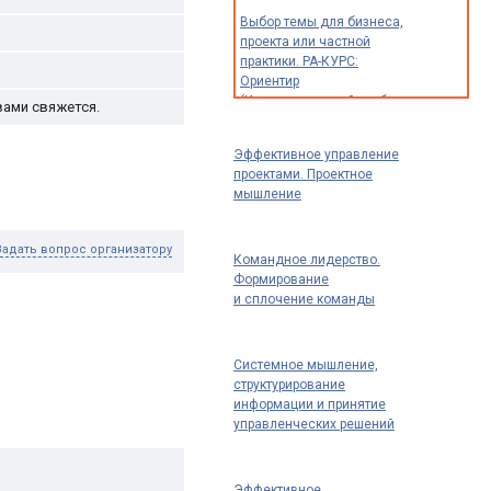
Выбор темы для бизнеса,
проекта или частной
практики. РА-КУРС:
Ориентир
(Индивидуальный разбор
вами свяжется.
опыта и идей для
предпринимателей,
Эффективное управление
экспертов
проектами. Проектное
и специалистов)
мышление
Задать вопрос организатору
Командное лидерство.
Формирование
и сплочение команды
Системное мышление,
структурирование
информации и принятие
управленческих решений
Эффективное