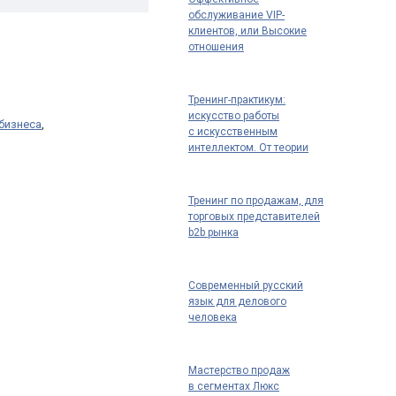
обслуживание VIP-
клиентов, или Высокие
отношения
Тренинг-практикум:
искусство работы
бизнеса
,
с искусственным
интеллектом. От теории
к практике: как
использовать ИИ для
повышения
Тренинг по продажам, для
эффективности
торговых представителей
b2b рынка
Современный русский
язык для делового
человека
Мастерство продаж
в сегментах Люкс