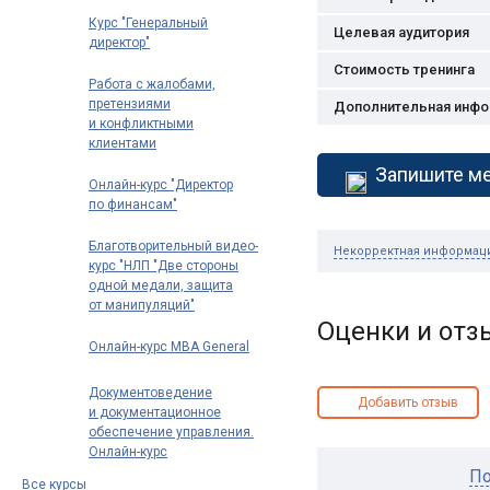
Курс "Генеральный
Целевая аудитория
директор"
Стоимость тренинга
Работа с жалобами,
претензиями
Дополнительная инф
и конфликтными
клиентами
Запишите ме
Онлайн-курс "Директор
по финансам"
Благотворительный видео-
Некорректная информац
курс "НЛП "Две стороны
одной медали, защита
от манипуляций"
Оценки и от
Онлайн-курс MBA General
Документоведение
Добавить отзыв
и документационное
обеспечение управления.
Онлайн-курс
профпереподготовки
По
Все курсы