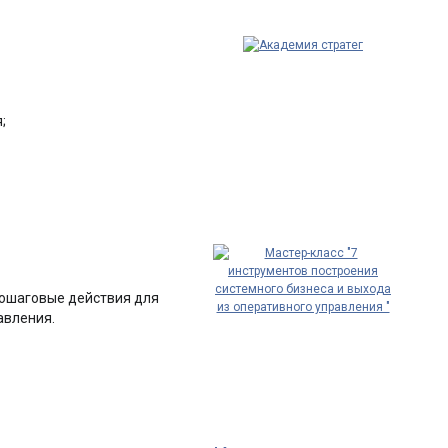
;
пошаговые действия для
авления.