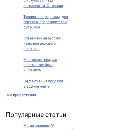
с искусственным
интеллектом. От теории
к практике: как
использовать ИИ для
Тренинг по продажам, для
повышения
торговых представителей
эффективности
b2b рынка
Современный русский
язык для делового
человека
Мастерство продаж
в сегментах Люкс
и Премиум
Эффективные продажи
в B2B-сегменте
Все предложения
Популярные статьи
Магия влияния. "А