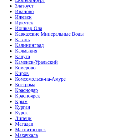
Екатеринбург
Златоуст
Иваново
Ижевск
Иркутск
Йошкар-Ола
Кавказские Минеральные Воды
Казань
Калининград
Калмыкия
Калуга
Каменск-Уральский
Кемерово
Киров
Комсомольск-на-Амуре
Кострома
Краснодар
Красноярск
Крым
Курган
Курск
Липецк
Магадан
Магнитогорск
Махачкала