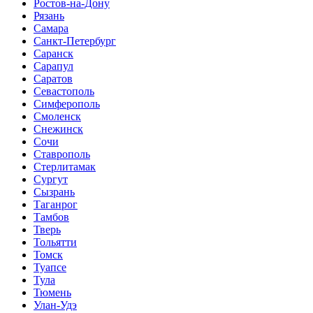
Ростов-на-Дону
Рязань
Самара
Санкт-Петербург
Саранск
Сарапул
Саратов
Севастополь
Симферополь
Смоленск
Снежинск
Сочи
Ставрополь
Стерлитамак
Сургут
Сызрань
Таганрог
Тамбов
Тверь
Тольятти
Томск
Туапсе
Тула
Тюмень
Улан-Удэ