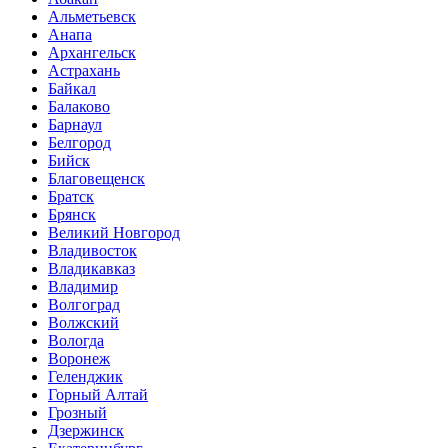
Альметьевск
Анапа
Архангельск
Астрахань
Байкал
Балаково
Барнаул
Белгород
Бийск
Благовещенск
Братск
Брянск
Великий Новгород
Владивосток
Владикавказ
Владимир
Волгоград
Волжский
Вологда
Воронеж
Геленджик
Горный Алтай
Грозный
Дзержинск