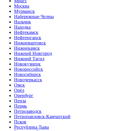
Миасс
Москва
Мурманск
Набережные Челны
Нальчик
Находка
Нефтекамск
Нефтеюганск
Нижневартовск
Нижнекамск
Нижний Новгород
Нижний Тагил
Новокузнецк
Новороссийск
Новосибирск
Новочеркасск
Омск
Орёл
Оренбург
Пенза
Пермь
Петрозаводск
Петропавловск-Камчатский
Псков
Республика Тыва