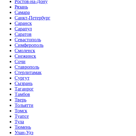
Ростов-на-Дону
Рязань
Самара
Санкт-Петербург
Саранск
Сарапул
Саратов
Севастополь
Симферополь
Смоленск
Снежинск
Сочи
Ставрополь
Стерлитамак
Сургут
Сызрань
Таганрог
Тамбов
Тверь
Тольятти
Томск
Туапсе
Тула
Тюмень
Улан-Удэ