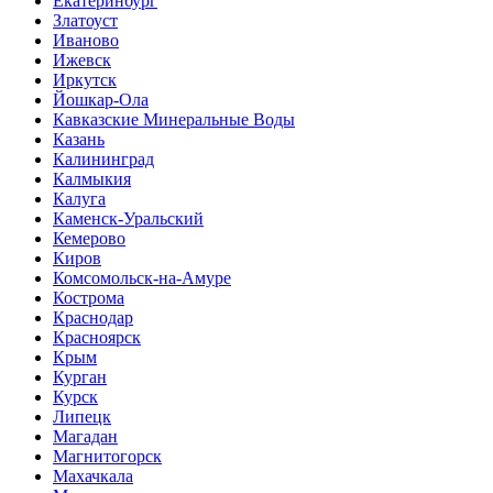
Екатеринбург
Златоуст
Иваново
Ижевск
Иркутск
Йошкар-Ола
Кавказские Минеральные Воды
Казань
Калининград
Калмыкия
Калуга
Каменск-Уральский
Кемерово
Киров
Комсомольск-на-Амуре
Кострома
Краснодар
Красноярск
Крым
Курган
Курск
Липецк
Магадан
Магнитогорск
Махачкала