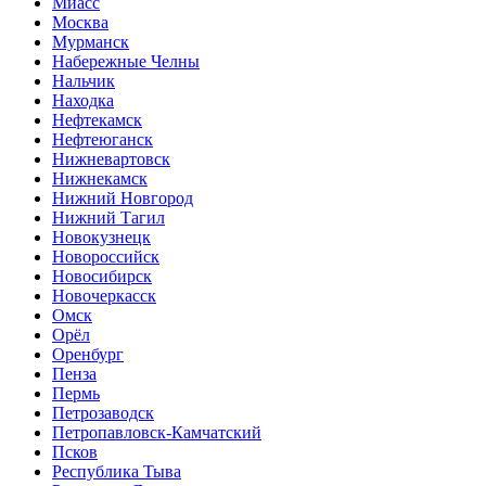
Миасс
Москва
Мурманск
Набережные Челны
Нальчик
Находка
Нефтекамск
Нефтеюганск
Нижневартовск
Нижнекамск
Нижний Новгород
Нижний Тагил
Новокузнецк
Новороссийск
Новосибирск
Новочеркасск
Омск
Орёл
Оренбург
Пенза
Пермь
Петрозаводск
Петропавловск-Камчатский
Псков
Республика Тыва