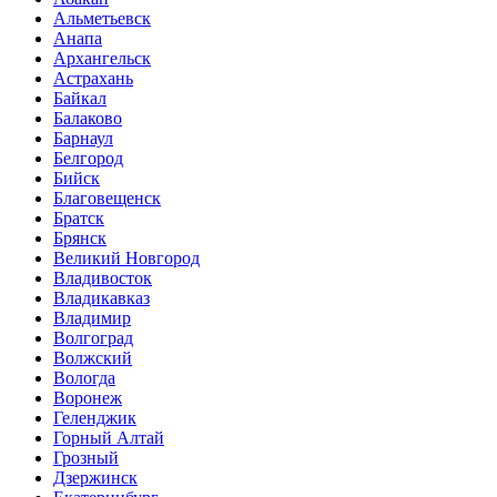
Альметьевск
Анапа
Архангельск
Астрахань
Байкал
Балаково
Барнаул
Белгород
Бийск
Благовещенск
Братск
Брянск
Великий Новгород
Владивосток
Владикавказ
Владимир
Волгоград
Волжский
Вологда
Воронеж
Геленджик
Горный Алтай
Грозный
Дзержинск