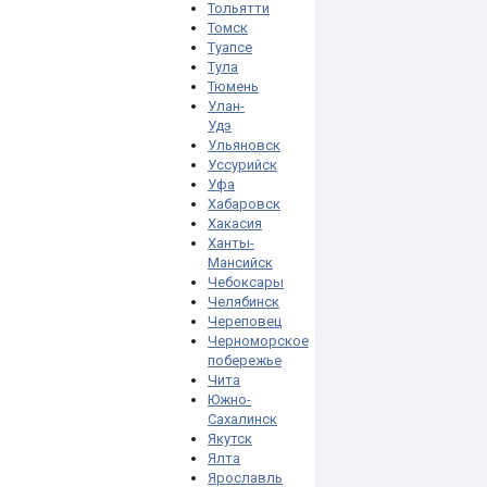
Тольятти
Томск
Туапсе
Тула
Тюмень
Улан-
Удэ
Ульяновск
Уссурийск
Уфа
Хабаровск
Хакасия
Ханты-
Мансийск
Чебоксары
Челябинск
Череповец
Черноморское
побережье
Чита
Южно-
Сахалинск
Якутск
Ялта
Ярославль