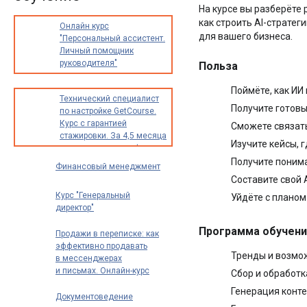
На курсе вы разберёте
как строить AI-стратег
Онлайн курс
для вашего бизнеса.
"Персональный ассистент.
Личный помощник
руководителя"
Польза
Поймёте, как ИИ
Технический специалист
Получите готовы
по настройке GetCourse.
Курс с гарантией
Сможете связать
стажировки. За 4,5 месяца
Изучите кейсы, г
освоите новую профессию
с доходом от 30 000
Получите понима
Финансовый менеджмент
до 70 000 рублей в месяц
Составите свой 
Курс "Генеральный
Уйдёте с планом
директор"
Программа обучени
Продажи в переписке: как
эффективно продавать
Тренды и возмож
в мессенджерах
и письмах. Онлайн-курс
Сбор и обработк
Генерация конте
Документоведение