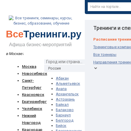
Тренинги и сп
Все
Тренинги.ру
Расписание трени
Афиша бизнес-мероприятий
Тренинговые компан
в Москве
↓
Все тренеры
Направления тренин
Москва
Новосибирск
Абакан
Санкт-
Альметьевск
Петербург
Анапа
Архангельск
Красноярск
Астрахань
Екатеринбург
Байкал
Челябинск
Балаково
Барнаул
Нижний
Белгород
Новгород
Бийск
Краснодар
Благовещенск