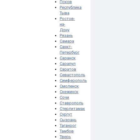
Псков
Республика
Тыва
Ростов-
на-
Дону
Рязань
Самара
Санкт-
Петербург
Саранск
Сарапул
Саратов
Севастополь
Симферополь
Смоленск
Снежинск
Сочи
Ставрополь
Стерлитамак
Сургут
Сызрань
Таганрог
Тамбов
Тверь