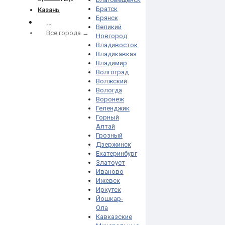
Братск
Казань
Брянск
…
Великий
Все города →
Новгород
Владивосток
Владикавказ
Владимир
Волгоград
Волжский
Вологда
Воронеж
Геленджик
Горный
Алтай
Грозный
Дзержинск
Екатеринбург
Златоуст
Иваново
Ижевск
Иркутск
Йошкар-
Ола
Кавказские