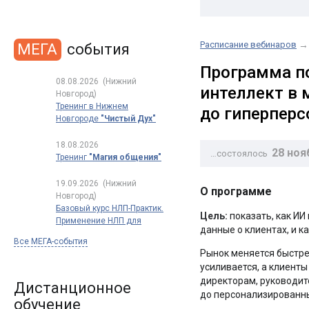
Расписание вебинаров
→
МЕГА
события
Программа п
08.08.2026
(Нижний
интеллект в 
Новгород)
Тренинг в Нижнем
до гиперперс
Новгороде
"Чистый Дух"
18.08.2026
28 ноя
…состоялось
Тренинг
"Магия общения"
19.09.2026
(Нижний
О программе
Новгород)
Базовый курс НЛП-Практик.
Цель:
показать, как ИИ
Применение НЛП для
данные о клиентах, и 
успеха в работе и жизни.
Все МЕГА-события
Полный
Рынок меняется быстре
сертификационный курс
усиливается, а клиент
обучения НЛП
директорам, руководит
по международным
Дистанционное
до персонализированны
стандартам
обучение