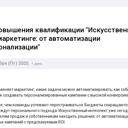
овышения квалификации "Искусстве
маркетинге: от автоматизации
онализации"
бря (Пт) 2025
, 1 день.
 меняет маркетинг, какие задачи можно автоматизировать, как со
как создавать персонализированные кампании с высокой конверсие
е, чем команды успевают перестраиваться. Бюджеты сокращаютс
ы ждут персонального подхода. Искусственный интеллект уже сего
елям продаж и собственникам находить решения: от автоматизац
х кампаний с предсказуемым ROI.