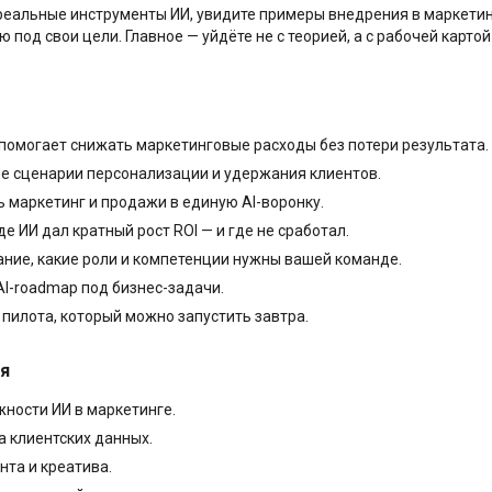
 реальные инструменты ИИ, увидите примеры внедрения в маркетин
ию под свои цели. Главное — уйдёте не с теорией, а с рабочей карт
 помогает снижать маркетинговые расходы без потери результата.
е сценарии персонализации и удержания клиентов.
 маркетинг и продажи в единую AI-воронку.
де ИИ дал кратный рост ROI — и где не сработал.
ние, какие роли и компетенции нужны вашей команде.
AI-roadmap под бизнес-задачи.
 пилота, который можно запустить завтра.
я
ности ИИ в маркетинге.
а клиентских данных.
нта и креатива.