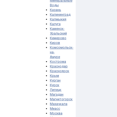
Минеральные
Воды
Казань
Калининград
Калмыкия
Калуга
Каменск-
Уральский
Кемерово
Киров
Комсомольск-
на-
Амуре
Кострома
Краснодар
Красноярск
Крым
Курган
Курск
Липецк
Магадан
Магнитогорск
Махачкала
Миасс
Москва