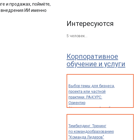
ге и продажах, поймёте,
ой внедрения ИИ именно
Интересуются
5 человек…
Корпоративное
обучение и услуги
Выбор темы для бизнеса,
проекта или частной
практики. РА-КУРС:
Ориентир
(Индивидуальный разбор
опыта и идей для
предпринимателей,
экспертов
Тимбилдинг. Тренинг
и специалистов)
по командообразованию
"Команда Лидеров"