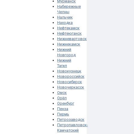
Мурманск
Набережные
Челны
Нальчик
Находка
Нефтекамск
Нефтеюганск
Нижневартовск
Нижнекамск
Нижний
Новгород
Нижний
Тагил
Новокузнецк
Новороссийск
Новосибирск
Новочеркасск
Омск
Орёл
Оренбург
Пенза
Пермь
Петрозаводск
Петропавловск-
Камчатский