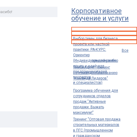
Корпоративное
Спасибо!
обучение и услуги
Выбор темы для бизнеса,
проекта или частной
практики. РА-КУРС:
Все
Ориентир
(Индивидуальный разбор
предложения
опыта и идей для
Тимбилдинг. Тренинг
предпринимателей,
по командообразованию
экспертов
"Команда Лидеров"
и специалистов)
Программа обучения для
сотрудников отделов
продаж "Активные
продажи. Выжать
максимум!"
Тренинг "Оптовая продажа
строительных материалов
в ПГС (промышленном
и гражданском