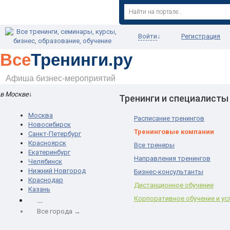
Войти
↓
Регистрация
Все
Тренинги.ру
Афиша бизнес-мероприятий
в Москве
↓
Тренинги и специалисты
Москва
Расписание тренингов
Новосибирск
Тренинговые компании
Санкт-Петербург
Красноярск
Все тренеры
Екатеринбург
Направления тренингов
Челябинск
Нижний Новгород
Бизнес-консультанты
Краснодар
Дистанционное обучение
Казань
…
Корпоративное обучение и ус
Все города →