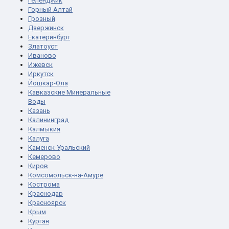
Геленджик
Горный Алтай
Грозный
Дзержинск
Екатеринбург
Златоуст
Иваново
Ижевск
Иркутск
Йошкар-Ола
Кавказские Минеральные
Воды
Казань
Калининград
Калмыкия
Калуга
Каменск-Уральский
Кемерово
Киров
Комсомольск-на-Амуре
Кострома
Краснодар
Красноярск
Крым
Курган