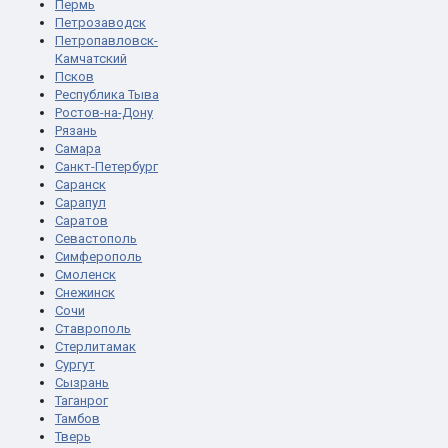
Пермь
Петрозаводск
Петропавловск-
Камчатский
Псков
Республика Тыва
Ростов-на-Дону
Рязань
Самара
Санкт-Петербург
Саранск
Сарапул
Саратов
Севастополь
Симферополь
Смоленск
Снежинск
Сочи
Ставрополь
Стерлитамак
Сургут
Сызрань
Таганрог
Тамбов
Тверь