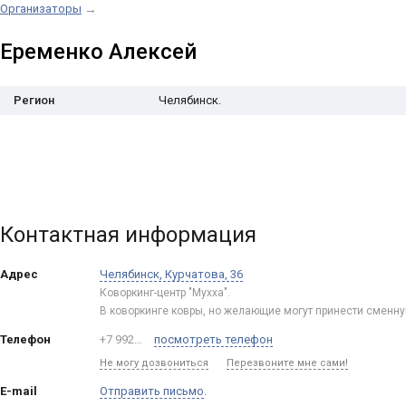
Организаторы
→
Еременко Алексей
Регион
Челябинск.
Контактная информация
Адрес
Челябинск
,
Курчатова, 36
Коворкинг-центр "Мухха".
В коворкинге ковры, но желающие могут принести сменну
Телефон
+7 992…
посмотреть телефон
Не могу дозвониться
Перезвоните мне сами!
E-mail
Отправить письмо
.