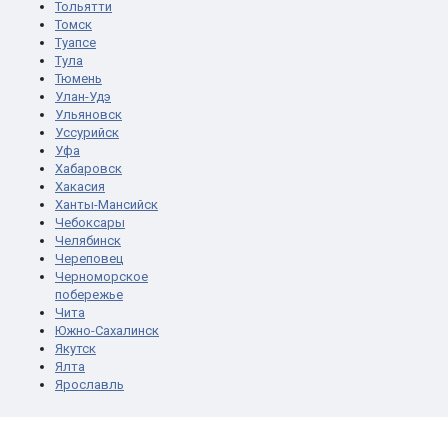
Тольятти
Томск
Туапсе
Тула
Тюмень
Улан-Удэ
Ульяновск
Уссурийск
Уфа
Хабаровск
Хакасия
Ханты-Мансийск
Чебоксары
Челябинск
Череповец
Черноморское
побережье
Чита
Южно-Сахалинск
Якутск
Ялта
Ярославль