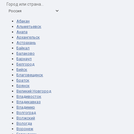
Абакан
Альметьевск
Анапа
Архангельск
Астрахань
Байкал
Балаково
Барнаул
Белгород
Бийск
Благовещенск
Братск
Брянск
Великий Новгород
Владивосток
Владикавказ
Владимир
Волгоград
Волжский
Вологда
Воронеж