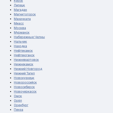
Курск
Липецк
Магадан
Магнитогорск
Махачкала
Миасс
Москва
Мурманск
Набережные Челны
Нальчик
Находка
Нефтекамск
Нефтеюганск
Нижневартовск
Нижнекамск
Нижний Новгород
Нижний Тагил
Новокузнецк
Новороссийск
Новосибирск
Новочеркасск
Омск
Орёл
Оренбург
Пенза