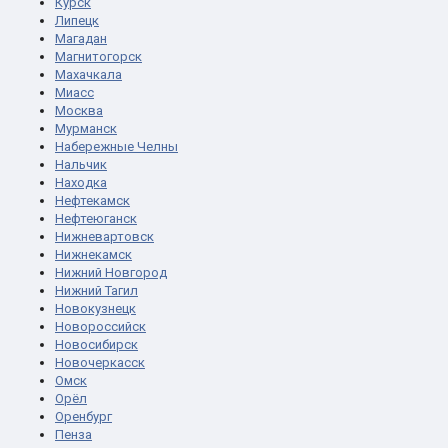
Курск
Липецк
Магадан
Магнитогорск
Махачкала
Миасс
Москва
Мурманск
Набережные Челны
Нальчик
Находка
Нефтекамск
Нефтеюганск
Нижневартовск
Нижнекамск
Нижний Новгород
Нижний Тагил
Новокузнецк
Новороссийск
Новосибирск
Новочеркасск
Омск
Орёл
Оренбург
Пенза