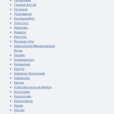
Геленджик
Горный Алтай
Грозный
Дзержинск
Екатеринбург
Златоуст
Иваново
Ижевск
Иркутск
Йошкар-Ола
Кавказские Минеральные
Воды
Казань
Калининград
Калмыкия
Калуга
Каменск-Уральский
Кемерово
Киров
Комсомольск-на-Амуре
Кострома
Краснодар
Красноярск
Крым
Курган