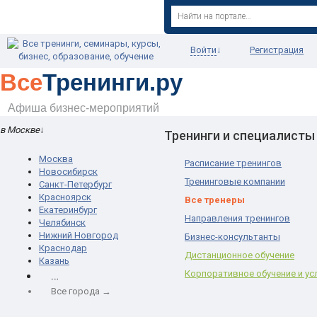
Войти
↓
Регистрация
Все
Тренинги.ру
Афиша бизнес-мероприятий
в Москве
↓
Тренинги и специалисты
Москва
Расписание тренингов
Новосибирск
Тренинговые компании
Санкт-Петербург
Красноярск
Все тренеры
Екатеринбург
Направления тренингов
Челябинск
Нижний Новгород
Бизнес-консультанты
Краснодар
Дистанционное обучение
Казань
…
Корпоративное обучение и ус
Все города →