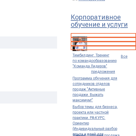
Корпоративное
обучение и услуги
Тимбилдинг. Тренинг
Все
по командообразованию
"Команда Лидеров"
предложения
Программа обучения для
сотрудников отделов
продаж "Активные
продажи. Выжать
максимум!"
Выбор темы для бизнеса,
проекта или частной
практики. РА-КУРС:
Ориентир
(Индивидуальный разбор
опыта и идей для
Тренинг "Оптовая продажа