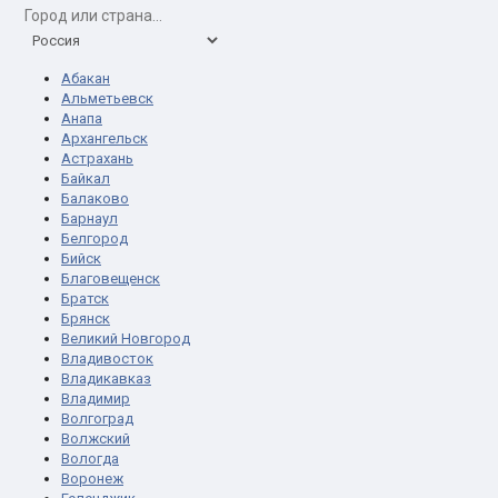
Абакан
Альметьевск
Анапа
Архангельск
Астрахань
Байкал
Балаково
Барнаул
Белгород
Бийск
Благовещенск
Братск
Брянск
Великий Новгород
Владивосток
Владикавказ
Владимир
Волгоград
Волжский
Вологда
Воронеж