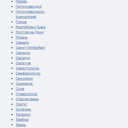
Пермь
Петрозаводск
Петропавловск-
Камчатский
Псков
Республика Тыва
Ростов-на-Дону
Рязань
Самара
Санкт-Петербург
Саранск
Сарапул
Саратов
Севастополь
Симферополь
Смоленск
Снежинск
Сочи
Ставрополь
Стерлитамак
Сургут
Сызрань
Таганрог
Тамбов
Тверь