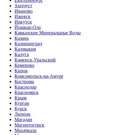
Екатеринбург
Златоуст
Иваново
Ижевск
Иркутск
Йошкар-Ола
Кавказские Минеральные Воды
Казань
Калининград
Калмыкия
Калуга
Каменск-Уральский
Кемерово
Киров
Комсомольск-на-Амуре
Кострома
Краснодар
Красноярск
Крым
Курган
Курск
Липецк
Магадан
Магнитогорск
Махачкала