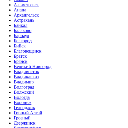
Альметьевск
Анапа
Архангельск
Астрахань
Байкал
Балаково
Барнаул
Белгород
Бийск
Благовещенск
Братск
Брянск
Великий Новгород
Владивосток
Владикавказ
Владимир
Волгоград
Волжский
Вологда
Воронеж
Геленджик
Горный Алтай
Грозный
Дзержинск