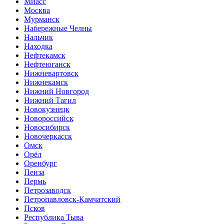
Миасс
Москва
Мурманск
Набережные Челны
Нальчик
Находка
Нефтекамск
Нефтеюганск
Нижневартовск
Нижнекамск
Нижний Новгород
Нижний Тагил
Новокузнецк
Новороссийск
Новосибирск
Новочеркасск
Омск
Орёл
Оренбург
Пенза
Пермь
Петрозаводск
Петропавловск-Камчатский
Псков
Республика Тыва