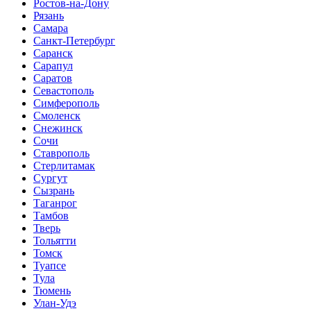
Ростов-на-Дону
Рязань
Самара
Санкт-Петербург
Саранск
Сарапул
Саратов
Севастополь
Симферополь
Смоленск
Снежинск
Сочи
Ставрополь
Стерлитамак
Сургут
Сызрань
Таганрог
Тамбов
Тверь
Тольятти
Томск
Туапсе
Тула
Тюмень
Улан-Удэ