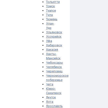
Тольятти
Томск
Туапсе
Тула
Тюмень
Улан-
Удэ
Ульяновск
Уссурийск
Уфа
Хабаровск
Хакасия
Ханты-
Мансийск
Чебоксары
Челябинск
Череповец
Черноморское
побережье
Чита
Южно-
Сахалинск
Якутск
Ялта
Ярославль