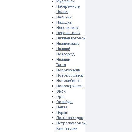
Мурманск
Набережные
Челны
Нальчик
Находка
Нефтекамск
Нефтеюганск
Нижневартовск
Нижнекамск
Нижний
Новгород
Нижний
Тагил
Новокузнецк
Новороссийск
Новосибирск
Новочеркасск
Омск
Орёл
Оренбург
Пенза
Пермь
Петрозаводск
Петропавловск-
Камчатский