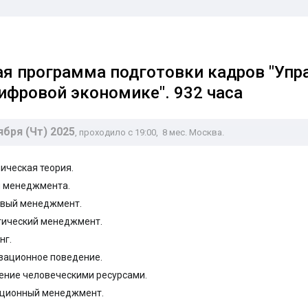
я программа подготовки кадров "Упр
ифровой экономике". 932 часа
ября (Чт) 2025
, проходило с 19:00
, 8 мес. Москва.
ическая теория.
ы менеджмента.
овый менеджмент.
егический менеджмент.
нг.
изационное поведение.
ение человеческими ресурсами.
ационный менеджмент.