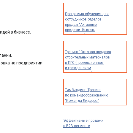
опыта и идей для
предпринимателей,
экспертов
Программа обучения для
и специалистов)
сотрудников отделов
продаж "Активные
продажи. Выжать
идей в бизнесе.
максимум!"
Тренинг "Оптовая продажа
пании.
строительных материалов
ровка на предприятии
в ПГС (промышленном
и гражданском
строительстве)"
Тимбилдинг. Тренинг
по командообразованию
"Команда Лидеров"
Эффективные продажи
в B2B-сегменте