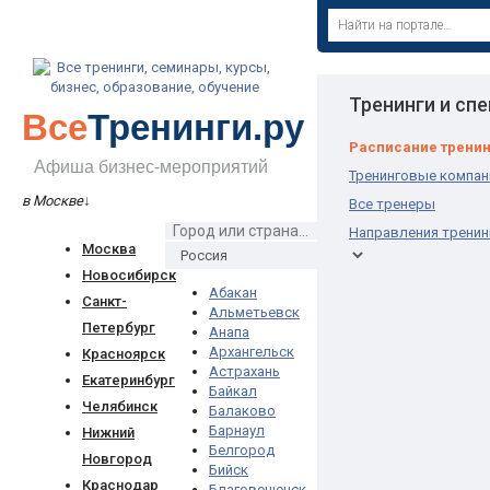
Тренинги и сп
Все
Тренинги.ру
Расписание трени
Афиша бизнес-мероприятий
Тренинговые компан
в Москве
↓
Все тренеры
Направления тренин
Москва
Новосибирск
Абакан
Санкт-
Альметьевск
Петербург
Анапа
Архангельск
Красноярск
Астрахань
Екатеринбург
Байкал
Челябинск
Балаково
Барнаул
Нижний
Белгород
Новгород
Бийск
Краснодар
Благовещенск