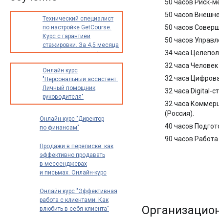
50 часов Риск-
50 часов Внешн
Технический специалист
50 часов Соверш
по настройке GetCourse.
Курс с гарантией
50 часов Управл
стажировки. За 4,5 месяца
34 часа Целепол
освоите новую профессию
с доходом от 30 000
32 часа Человек
Онлайн курс
до 70 000 рублей в месяц
32 часа Цифров
"Персональный ассистент.
Личный помощник
32 часа Digital
руководителя"
32 часа Коммерц
(Россия).
Онлайн-курс "Директор
40 часов Подгот
по финансам"
90 часов Работа
Продажи в переписке: как
эффективно продавать
в мессенджерах
и письмах. Онлайн-курс
Онлайн курс "Эффективная
работа с клиентами. Как
Организацио
влюбить в себя клиента"