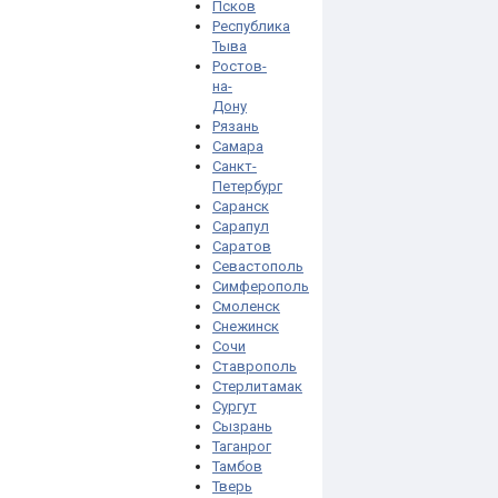
Псков
Республика
Тыва
Ростов-
на-
Дону
Рязань
Самара
Санкт-
Петербург
Саранск
Сарапул
Саратов
Севастополь
Симферополь
Смоленск
Снежинск
Сочи
Ставрополь
Стерлитамак
Сургут
Сызрань
Таганрог
Тамбов
Тверь