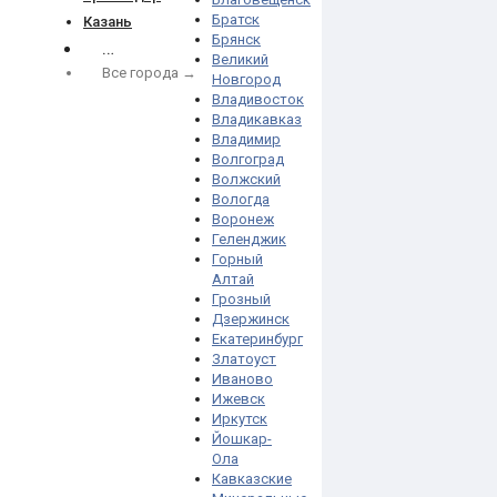
Братск
Казань
Брянск
…
Великий
Все города →
Новгород
Владивосток
Владикавказ
Владимир
Волгоград
Волжский
Вологда
Воронеж
Геленджик
Горный
Алтай
Грозный
Дзержинск
Екатеринбург
Златоуст
Иваново
Ижевск
Иркутск
Йошкар-
Ола
Кавказские