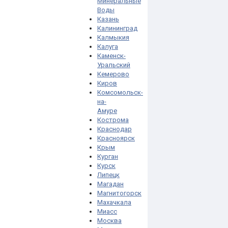
Минеральные
Воды
Казань
Калининград
Калмыкия
Калуга
Каменск-
Уральский
Кемерово
Киров
Комсомольск-
на-
Амуре
Кострома
Краснодар
Красноярск
Крым
Курган
Курск
Липецк
Магадан
Магнитогорск
Махачкала
Миасс
Москва