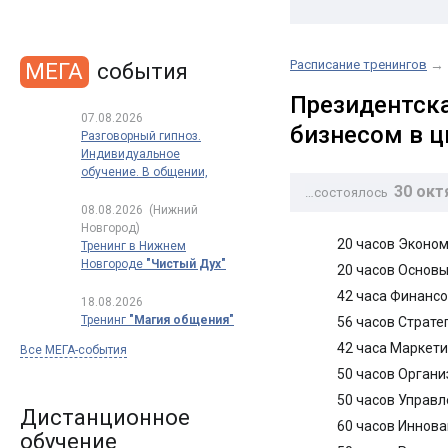
Расписание тренингов
→
МЕГА
события
Президентска
07.08.2026
бизнесом в ц
Разговорный гипноз.
Индивидуальное
обучение. В общении,
30 окт
в продажах, в переговорах
…состоялось
08.08.2026
(Нижний
Новгород)
20 часов Эконом
Тренинг в Нижнем
Новгороде
"Чистый Дух"
20 часов Основ
42 часа Финанс
18.08.2026
Тренинг
"Магия общения"
56 часов Страт
42 часа Маркети
Все МЕГА-события
50 часов Орган
50 часов Управл
Дистанционное
60 часов Иннов
обучение