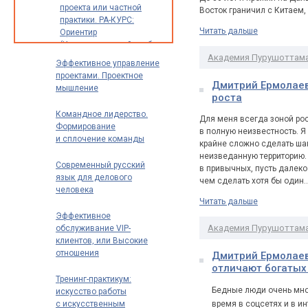
проекта или частной
Восток граничил с Китаем,
практики. РА-КУРС:
Читать дальше
Ориентир
(Индивидуальный разбор
опыта и идей для
Академия Пурушоттам
Эффективное управление
предпринимателей,
проектами. Проектное
экспертов
Дмитрий Ермолаев 
мышление
и специалистов)
роста
Командное лидерство.
Для меня всегда зоной рос
Формирование
в полную неизвестность. Я
и сплочение команды
крайне сложно сделать ша
неизведанную территорию.
Современный русский
в привычных, пусть далек
язык для делового
чем сделать хотя бы один
человека
Читать дальше
Эффективное
Академия Пурушоттам
обслуживание VIP-
клиентов, или Высокие
отношения
Дмитрий Ермолаев
отличают богатых
Тренинг-практикум:
Бедные люди очень мног
искусство работы
с искусственным
время в соцсетях и в и