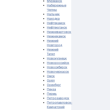
Мурманск
Набережные
Челны
Нальчик
Находка
Нефтекамск
Нефтеюганск
Нижневартовск
Нижнекамск
Нижний
Новгород
Нижний
Тагил
Новокузнецк
Новороссийск
Новосибирск
Новочеркасск
Омск
Орёл
Оренбург
Пенза
Пермь
Петрозаводск
Петропавловск-
Камчатский