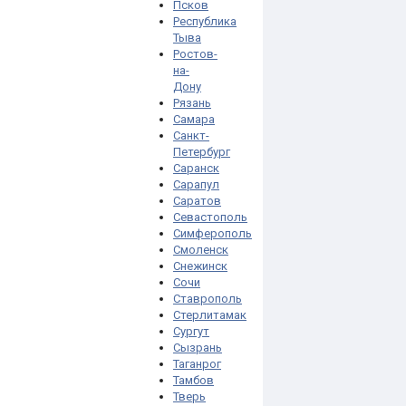
Псков
Республика
Тыва
Ростов-
на-
Дону
Рязань
Самара
Санкт-
Петербург
Саранск
Сарапул
Саратов
Севастополь
Симферополь
Смоленск
Снежинск
Сочи
Ставрополь
Стерлитамак
Сургут
Сызрань
Таганрог
Тамбов
Тверь