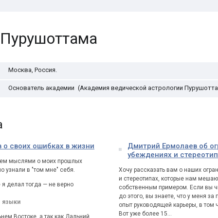
 Пурушоттама
Москва, Россия.
Основатель академии (Академия ведической астрологии Пурушотта
а
 о своих ошибках в жизни
Дмитрий Ермолаев об о
убеждениях и стереоти
лем мыслями о моих прошлых
 узнали в "том мне" себя.
Хочу рассказать вам о наших огр
и стереотипах, которые нам мешаю
я делал тогда — не верно
собственным примером. Если вы ч
до этого, вы знаете, что у меня з
е языки
опыт руководящей карьеры, в том ч
Вот уже более 15
…
ьнем Востоке, а так как Дальний