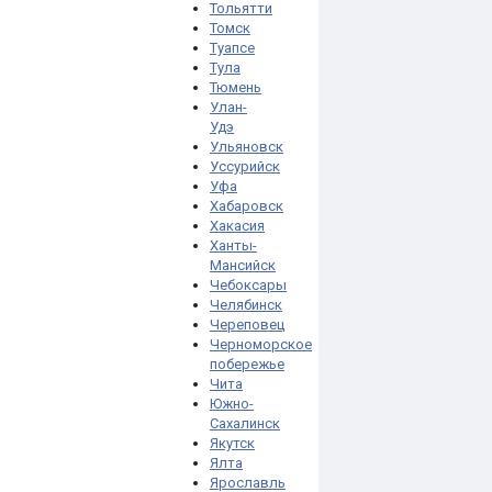
Тольятти
Томск
Туапсе
Тула
Тюмень
Улан-
Удэ
Ульяновск
Уссурийск
Уфа
Хабаровск
Хакасия
Ханты-
Мансийск
Чебоксары
Челябинск
Череповец
Черноморское
побережье
Чита
Южно-
Сахалинск
Якутск
Ялта
Ярославль