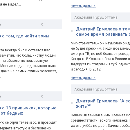
 я не видел
…
Читать дальше
Академия Пурушоттама
а
0
Дмитрий Ермолаев о том
0
самое время развивать 
о том, где найти зоны
Мир стремительно и неумолимо идё
не будет прежним. Люди всё меньш
та всегда был и остаётся шаг
смотрят ТВ, но всё больше проводя
 заметил, что большинству людей,
Когда-то ВКонтакте был в России 
г на абсолютно неизвестную,
лидирует Инстаграм и Ютуб, однак
 Многие люди предпочитают жить
и сегодня. В 2012
…
о даже не самых лучших условиях,
…
Читать дальше
Академия Пурушоттама
а
0
Дмитрий Ермолаев: "А ес
0
жить?"
 о 13 привычках, которые
 от бедных
Невымышленная вымышленная ис
среднестатистического человека. 
о смотрят телевизор, и проводят
да эта учёба не даёт. Зачем вооб
нтернете впустую и бесполезно.