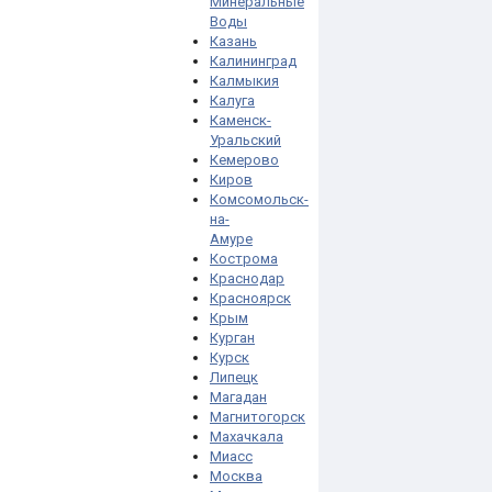
Минеральные
Воды
Казань
Калининград
Калмыкия
Калуга
Каменск-
Уральский
Кемерово
Киров
Комсомольск-
на-
Амуре
Кострома
Краснодар
Красноярск
Крым
Курган
Курск
Липецк
Магадан
Магнитогорск
Махачкала
Миасс
Москва