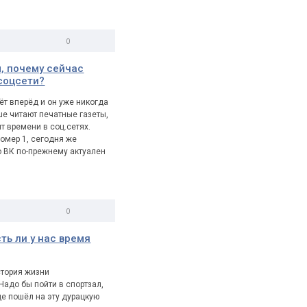
0
1
, почему сейчас
соцсети?
т вперёд и он уже никогда
е читают печатные газеты,
т времени в соц.сетях.
номер 1, сегодня же
о ВК по-прежнему актуален
0
0
ть ли у нас время
тория жизни
Надо бы пойти в спортзал,
ще пошёл на эту дурацкую