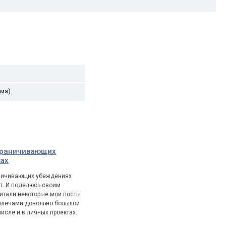
ма).
граничивающих
пах
аничивающих убеждениях
т. И поделюсь своим
итали некоторые мои посты
а плечами довольно большой
исле и в личных проектах.