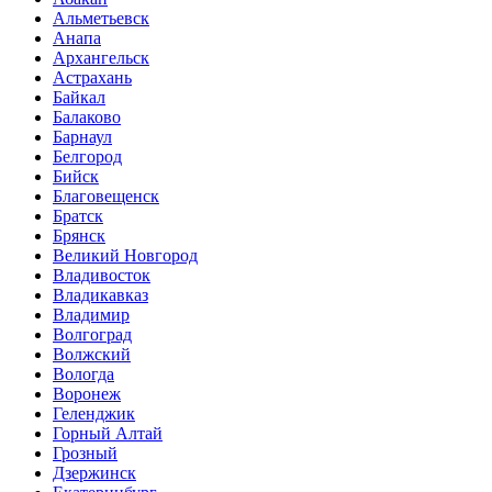
Альметьевск
Анапа
Архангельск
Астрахань
Байкал
Балаково
Барнаул
Белгород
Бийск
Благовещенск
Братск
Брянск
Великий Новгород
Владивосток
Владикавказ
Владимир
Волгоград
Волжский
Вологда
Воронеж
Геленджик
Горный Алтай
Грозный
Дзержинск