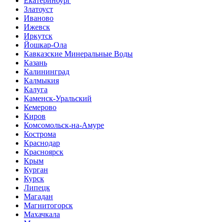
Екатеринбург
Златоуст
Иваново
Ижевск
Иркутск
Йошкар-Ола
Кавказские Минеральные Воды
Казань
Калининград
Калмыкия
Калуга
Каменск-Уральский
Кемерово
Киров
Комсомольск-на-Амуре
Кострома
Краснодар
Красноярск
Крым
Курган
Курск
Липецк
Магадан
Магнитогорск
Махачкала