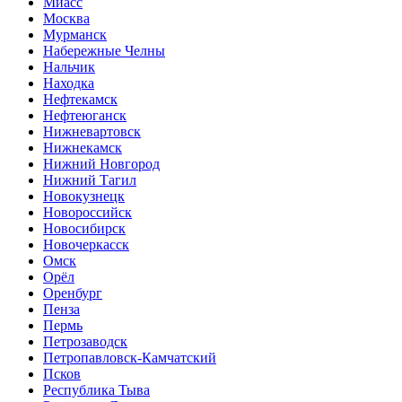
Миасс
Москва
Мурманск
Набережные Челны
Нальчик
Находка
Нефтекамск
Нефтеюганск
Нижневартовск
Нижнекамск
Нижний Новгород
Нижний Тагил
Новокузнецк
Новороссийск
Новосибирск
Новочеркасск
Омск
Орёл
Оренбург
Пенза
Пермь
Петрозаводск
Петропавловск-Камчатский
Псков
Республика Тыва