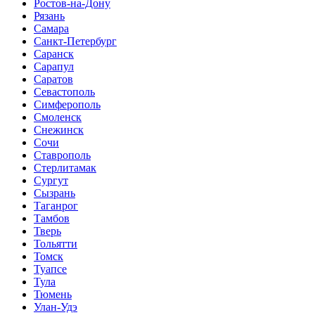
Ростов-на-Дону
Рязань
Самара
Санкт-Петербург
Саранск
Сарапул
Саратов
Севастополь
Симферополь
Смоленск
Снежинск
Сочи
Ставрополь
Стерлитамак
Сургут
Сызрань
Таганрог
Тамбов
Тверь
Тольятти
Томск
Туапсе
Тула
Тюмень
Улан-Удэ