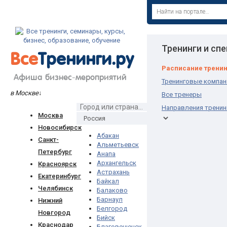
Тренинги и сп
Все
Тренинги.ру
Расписание трени
Афиша бизнес-мероприятий
Тренинговые компан
в Москве
↓
Все тренеры
Направления тренин
Москва
Новосибирск
Абакан
Санкт-
Альметьевск
Петербург
Анапа
Архангельск
Красноярск
Астрахань
Екатеринбург
Байкал
Челябинск
Балаково
Барнаул
Нижний
Белгород
Новгород
Бийск
Краснодар
Благовещенск