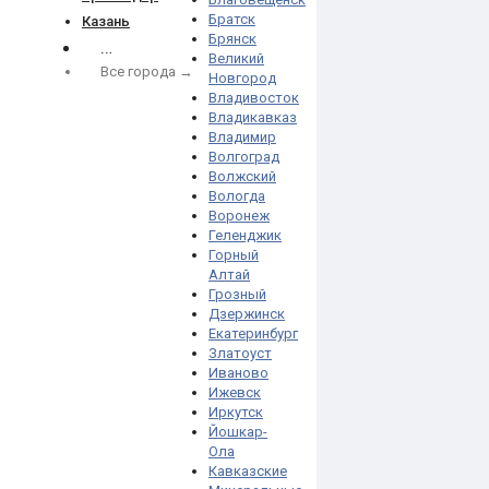
Братск
Казань
Брянск
…
Великий
Все города →
Новгород
Владивосток
Владикавказ
Владимир
Волгоград
Волжский
Вологда
Воронеж
Геленджик
Горный
Алтай
Грозный
Дзержинск
Екатеринбург
Златоуст
Иваново
Ижевск
Иркутск
Йошкар-
Ола
Кавказские