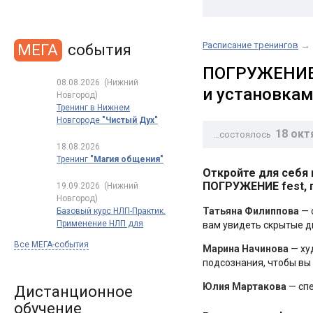
Расписание тренингов
→
МЕГА
события
ПОГРУЖЕНИЕ 
08.08.2026
(Нижний
и установка
Новгород)
Тренинг в Нижнем
Новгороде
"Чистый Дух"
18 окт
…состоялось
18.08.2026
Тренинг
"Магия общения"
Откройте для себя 
ПОГРУЖЕНИЕ fest, 
19.09.2026
(Нижний
Новгород)
Татьяна Филиппова
— 
Базовый курс НЛП-Практик.
Применение НЛП для
вам увидеть скрытые д
успеха в работе и жизни.
Все МЕГА-события
Марина Начинова
— ху
Полный
сертификационный курс
подсознания, чтобы вы
обучения НЛП
Юлия Мартакова
— спе
по международным
Дистанционное
стандартам
обучение