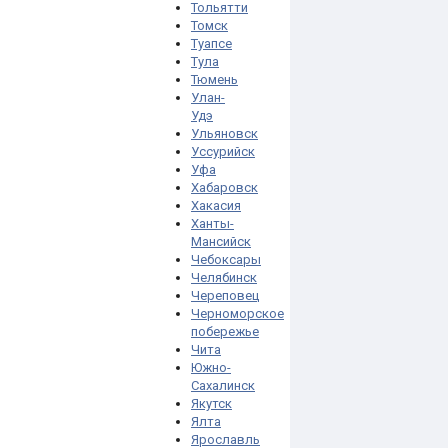
Тольятти
Томск
Туапсе
Тула
Тюмень
Улан-
Удэ
Ульяновск
Уссурийск
Уфа
Хабаровск
Хакасия
Ханты-
Мансийск
Чебоксары
Челябинск
Череповец
Черноморское
побережье
Чита
Южно-
Сахалинск
Якутск
Ялта
Ярославль