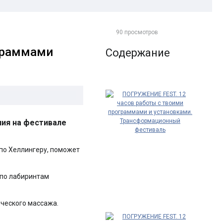
90 просмотров
граммами
Содержание
ния на фестивале
 по Хеллингеру, поможет
 по лабиринтам
ического массажа.