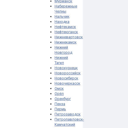
Мурманск
Набережные
Челны
Нальчик
Находка
Нефтекамск
Нефтеюганск
Нижневартовск
Нижнекамск
Нижний
Новгород
Нижний
Тагил
Новокузнецк
Новороссийск
Новосибирск
Новочеркасск
Омск
Орёл
Оренбург
Пенза
Пермь
Петрозаводск
Петропавловск-
Камчатский