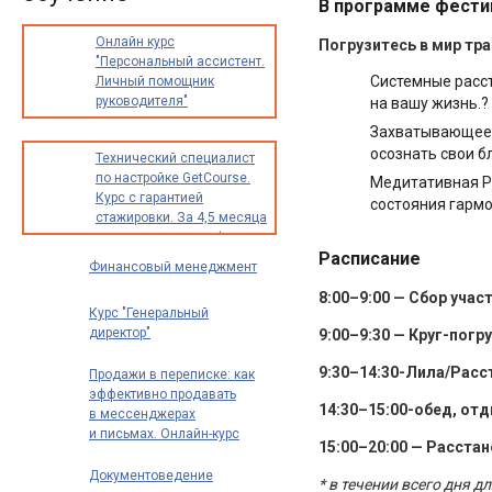
В программе фести
Онлайн курс
Погрузитесь в мир тр
"Персональный ассистент.
Системные расст
Личный помощник
руководителя"
на вашу жизнь.?
Захватывающее 
осознать свои б
Технический специалист
по настройке GetCourse.
Медитативная Р
Курс с гарантией
состояния гармо
стажировки. За 4,5 месяца
освоите новую профессию
Расписание
с доходом от 30 000
Финансовый менеджмент
до 70 000 рублей в месяц
8:00–9:00 — Сбор учас
Курс "Генеральный
директор"
9:00–9:30 — Круг-пог
9:30–14:30-Лила/Расст
Продажи в переписке: как
эффективно продавать
14:30–15:00-обед, от
в мессенджерах
и письмах. Онлайн-курс
15:00–20:00 — Расстан
Документоведение
* в течении всего дня 