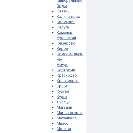
Минеральные
Воды
Казань
Калининград
Калмыкия
Калуга
Каменск-
Уральский
Кемерово
Киров
Комсомольск-
на-
Амуре
Кострома
Краснодар
Красноярск
Крым
Курган
Курск
Липецк
Магадан
Магнитогорск
Махачкала
Миасс
Москва