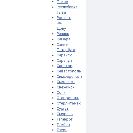
Псков
Республика
Тыва
Ростов-
на-
Дону
Рязань
Самара
Санкт-
Петербург
Саранск
Сарапул
Саратов
Севастополь
Симферополь
Смоленск
Снежинск
Сочи
Ставрополь
Стерлитамак
Сургут
Сызрань
Таганрог
Тамбов
Тверь