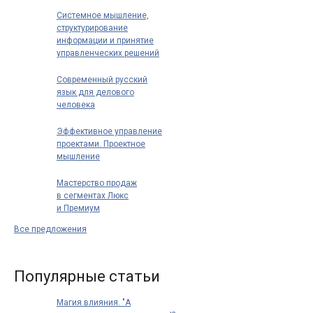
Системное мышление,
структурирование
информации и принятие
управленческих решений
Современный русский
язык для делового
человека
Эффективное управление
проектами. Проектное
мышление
Мастерство продаж
в сегментах Люкс
и Премиум
Все предложения
Популярные статьи
Магия влияния. "А