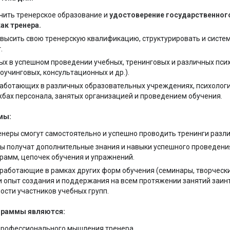
ить тренерское образование и
удостоверение государственног
ак тренера.
высить свою тренерскую квалификацию, структурировать и систе
.
х в успешном проведении учебных, тренинговых и различных псих
оучинговых, консультационных и др.).
работающих в различных образовательных учреждениях, психологи
жбах персонала, занятых организацией и проведением обучения.
мы:
неры смогут самостоятельно и успешно проводить тренинги разли
ы получат дополнительные знания и навыки успешного проведения
рамм, цепочек обучения и упражнений.
работающие в рамках других форм обучения (семинары, творческие
и опыт создания и поддержания на всем протяжении занятий заи
ости участников учебных групп.
граммы являются:
рофессионального мышления тренера.