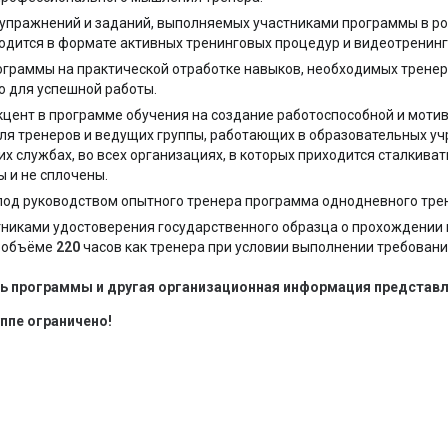
упражнений и заданий, выполняемых участниками программы в ро
одится в формате активных тренинговых процедур и видеотренинг
ограммы на практической отработке навыков, необходимых тренер
ю для успешной работы.
цент в программе обучения на создание работоспособной и мотив
для тренеров и ведущих группы, работающих в образовательных у
их службах, во всех организациях, в которых приходится сталкиват
 и не сплочены.
под руководством опытного тренера программа однодневного трен
тниками удостоверения государственного образца о прохождени
в объёме
220
часов как тренера при условии выполнении требован
ь программы и другая организационная информация представл
ппе ограничено!