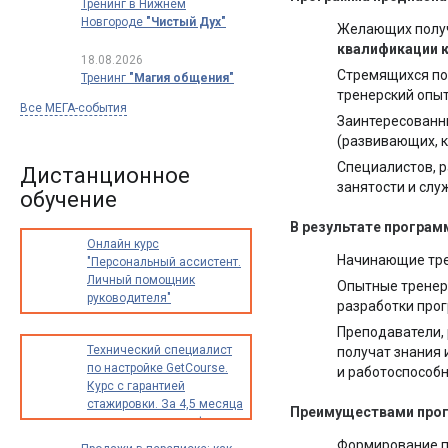
Тренинг в Нижнем
Новгороде
"Чистый Дух"
Желающих получ
квалификации к
18.08.2026
Стремящихся по
Тренинг
"Магия общения"
тренерский опыт
Все МЕГА-события
Заинтересованны
(развивающих, к
Специалистов, 
Дистанционное
занятости и слу
обучение
В результате програм
Онлайн курс
Начинающие тре
"Персональный ассистент.
Личный помощник
Опытные тренер
руководителя"
разработки прог
Преподаватели, 
Технический специалист
получат знания 
по настройке GetCourse.
и работоспособн
Курс с гарантией
стажировки. За 4,5 месяца
Преимуществами про
освоите новую профессию
с доходом от 30 000
Формирование п