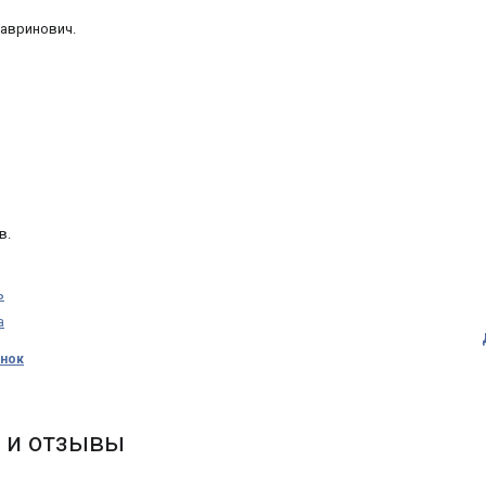
авринович.
в.
ь
ынок
ду
орили
…
 и отзывы