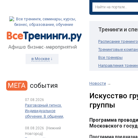
Тренинги и сп
Все
Тренинги.ру
Расписание тренинг
Афиша бизнес-мероприятий
Тренинговые компан
Все тренеры
↓
в Москве
Направления тренин
Новости
→
МЕГА
события
Искусство гр
07.08.2026
группы
Разговорный гипноз.
Индивидуальное
обучение. В общении,
Программа проводит
в продажах, в переговорах
Московского госуд
08.08.2026
(Нижний
Новгород)
Программа предназна