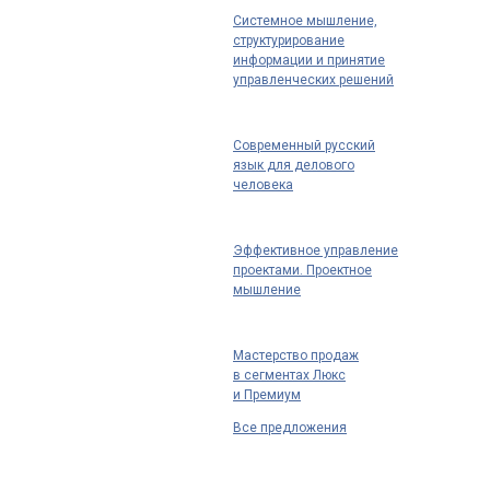
Системное мышление,
структурирование
информации и принятие
управленческих решений
Современный русский
язык для делового
человека
Эффективное управление
проектами. Проектное
мышление
Мастерство продаж
в сегментах Люкс
и Премиум
Все предложения