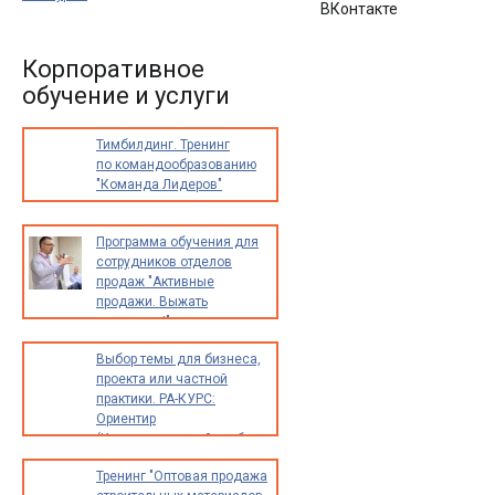
ВКонтакте
Корпоративное
обучение и услуги
Тимбилдинг. Тренинг
по командообразованию
"Команда Лидеров"
Программа обучения для
сотрудников отделов
продаж "Активные
продажи. Выжать
максимум!"
Выбор темы для бизнеса,
проекта или частной
практики. РА-КУРС:
Ориентир
(Индивидуальный разбор
опыта и идей для
Тренинг "Оптовая продажа
предпринимателей,