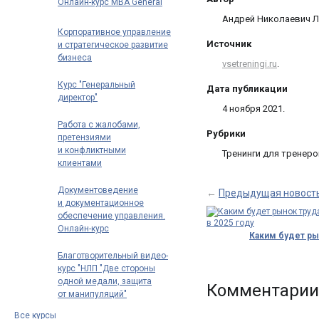
Онлайн-курс MBA General
Андрей Николаевич Л
Корпоративное управление
Источник
и стратегическое развитие
бизнеса
vsetreningi.ru
.
Курс "Генеральный
Дата публикации
директор"
4 ноября 2021.
Работа с жалобами,
Рубрики
претензиями
и конфликтными
Тренинги для тренеро
клиентами
Документоведение
←
Предыдущая новост
и документационное
обеспечение управления.
Онлайн-курс
Каким будет р
профпереподготовки
труда в 2025 го
Благотворительный видео-
Цифровизация
курс "НЛП "Две стороны
и пандемия уск
одной медали, защита
Комментарии
от манипуляций"
Все курсы