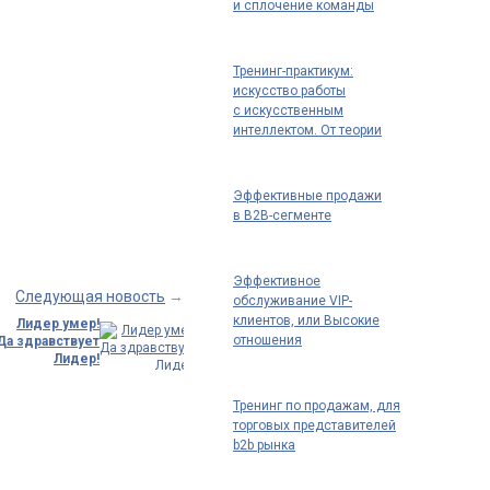
и сплочение команды
Тренинг-практикум:
искусство работы
с искусственным
интеллектом. От теории
к практике: как
использовать ИИ для
повышения
Эффективные продажи
эффективности
в B2B-сегменте
Эффективное
Следующая новость
→
обслуживание VIP-
клиентов, или Высокие
Лидер умер!
отношения
Да здравствует
Лидер!
20 лет жирной
пресыщенной
Тренинг по продажам, для
во всех
…
торговых представителей
b2b рынка