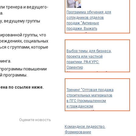
ли тренера и ведущего-
Программа обучения для
а.
сотрудников отделов
у, ведущему группы
продаж "Активные
продажи. Выжать
максимум!"
ированной группы, что
чреждениях, социальных
ься с группами, которые
Выбор темы для бизнеса,
проекта или частной
инга.
практики. РА-КУРС:
Ориентир
и программы повышении
(Индивидуальный разбор
ий программы.
опыта и идей для
предпринимателей,
ена по ссылке
ниже.
экспертов
Тренинг "Оптовая продажа
и специалистов)
строительных материалов
в ПГС (промышленном
и гражданском
строительстве)"
Оцените новость
Командное лидерство.
Формирование