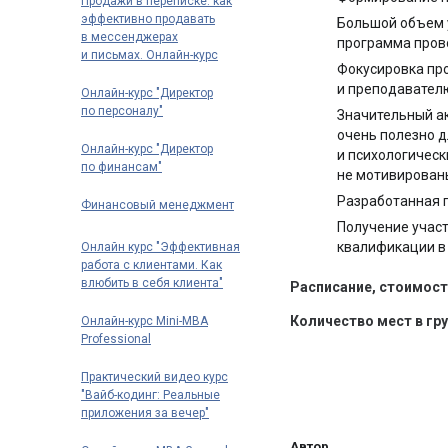
Продажи в переписке: как
до 70 000 рублей в месяц
эффективно продавать
Большой объем 
в мессенджерах
программа пров
и письмах. Онлайн-курс
Фокусировка пр
и преподавател
Онлайн-курс "Директор
по персоналу"
Значительный ак
очень полезно 
Онлайн-курс "Директор
и психологическ
по финансам"
не мотивированы
Разработанная 
Финансовый менеджмент
Получение учас
квалификации 
Онлайн курс "Эффективная
работа с клиентами. Как
влюбить в себя клиента"
Расписание, стоимост
Количество мест в гру
Онлайн-курс Mini-MBA
Professional
Практический видео курс
"Вайб-кодинг: Реальные
приложения за вечер"
Автор