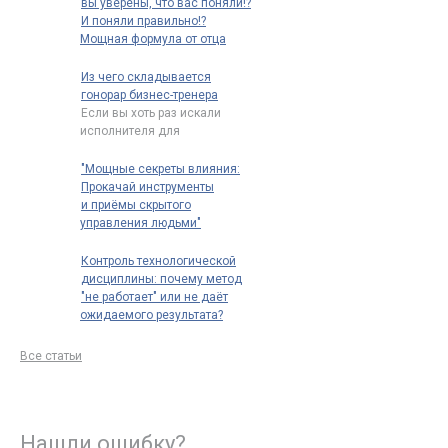
вы уверены, что вас поняли!?
И поняли правильно!?
Мощная формула от отца
риторики: "Говори так, чтобы
тебя нельзя было не понять"
Из чего складывается
"Вы уверены, что вас поняли?
гонорар бизнес-тренера
что имел ввиду Марк Фабий
Если вы хоть раз искали
Квинтилиан* сказав:
исполнителя для
"говори
…
корпоративного обучения,
то наверняка замечали
…
"Мощные секреты влияния:
Прокачай инструменты
и приёмы скрытого
управления людьми"
Принцип "Системой
управляет тот, кто проявляет
Контроль технологической
наибольшую гибкость"
дисциплины: почему метод
восходит к кибернетике
…
"не работает" или не даёт
ожидаемого результата?
Контроль технологической
дисциплины: почему метод
Все статьи
"не работает" или не даёт
ожидаемого
…
Нашли ошибку?