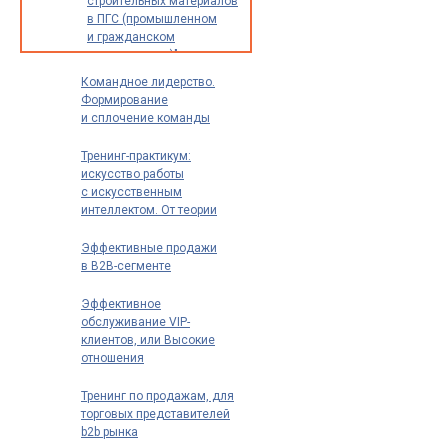
строительных материалов
экспертов
в ПГС (промышленном
и специалистов)
и гражданском
строительстве)"
Командное лидерство.
Формирование
и сплочение команды
Тренинг-практикум:
искусство работы
с искусственным
интеллектом. От теории
к практике: как
использовать ИИ для
Эффективные продажи
повышения
в B2B-сегменте
эффективности
Эффективное
обслуживание VIP-
клиентов, или Высокие
отношения
Тренинг по продажам, для
торговых представителей
b2b рынка