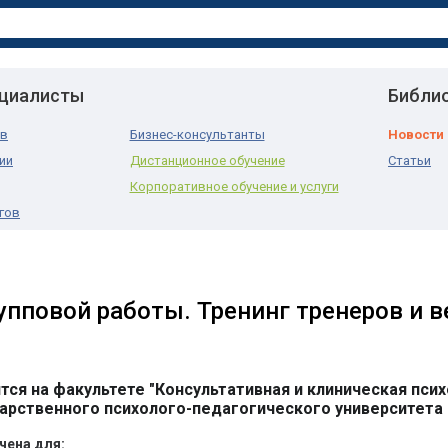
ециалисты
Библи
ов
Бизнес-консультанты
Новости
ии
Дистанционное обучение
Статьи
Корпоративное обучение и услуги
гов
упповой работы. Тренинг тренеров и 
ся на факультете "Консультативная и клиническая псих
арственного психолого-педагогического университета
чена для: