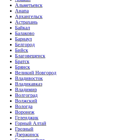
Альметьевск
Анапа
Архангельск
Астрахань
Байкал
Балаково
Барнаул
Белгород
Бийск
Благовещенск
Братск
Брянск
Великий Новгород
Владивосток
Владикавказ
Владимир
Волгоград
Волжский
Вологда
Воронеж
Геленджик
Горный Алтай
Грозный
Дзержинск