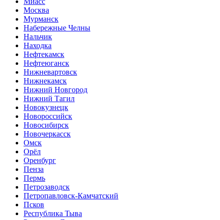
Миасс
Москва
Мурманск
Набережные Челны
Нальчик
Находка
Нефтекамск
Нефтеюганск
Нижневартовск
Нижнекамск
Нижний Новгород
Нижний Тагил
Новокузнецк
Новороссийск
Новосибирск
Новочеркасск
Омск
Орёл
Оренбург
Пенза
Пермь
Петрозаводск
Петропавловск-Камчатский
Псков
Республика Тыва