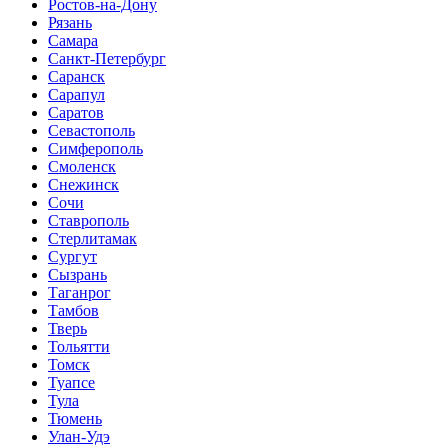
Ростов-на-Дону
Рязань
Самара
Санкт-Петербург
Саранск
Сарапул
Саратов
Севастополь
Симферополь
Смоленск
Снежинск
Сочи
Ставрополь
Стерлитамак
Сургут
Сызрань
Таганрог
Тамбов
Тверь
Тольятти
Томск
Туапсе
Тула
Тюмень
Улан-Удэ