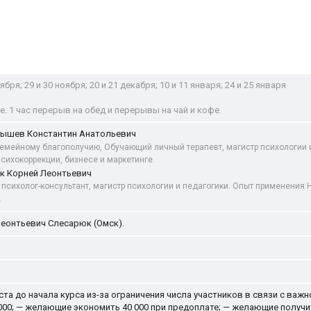
оября; 29 и 30 ноября; 20 и 21 декабря; 10 и 11 января; 24 и 25 января
ье. 1 час перерыв на обед и перерывы на чай и кофе.
ышев Константин Анатольевич
 семейному благополучию, Обучающий личный терапевт, магистр психологии 
психокоррекции, бизнесе и маркетинге.
к Корней Леонтьевич
 психолог-консультант, магистр психологии и педагогики. Опыт применения Н
.
еонтьевич Слесарюк (Омск).
ста до начала курса из-за ограничения числа участников в связи с ва
5 000; — желающие экономить 40 000 при предоплате; — желающие получ