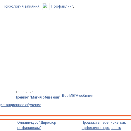
Психология влияния
,
Профайлинг
.
18.08.2026
Все МЕГА-события
Тренинг
"Магия общения"
истанционное обучение
Онлайн-курс "Директор
Продажи в переписке: как
по финансам"
эффективно продавать