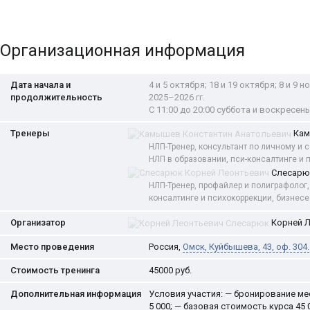
Организационная информация
Дата начала и
4 и 5 октября; 18 и 19 октября; 8 и 9 н
продолжительность
2025–2026 гг.
С 11:00 до 20:00 суббота и воскресен
Тренеры
Кам
НЛП-Тренер, консультант по личному и
НЛП в образовании, пси-консалтинге и 
Слесарю
НЛП-Тренер, профайлер и полиграфолог,
консалтинге и психокоррекции, бизнесе
Организатор
Корней Л
Место проведения
Россия
,
Омск
,
Куйбышева, 43
, оф. 304.
Стоимость тренинга
45000
руб.
Дополнительная информация
Условия участия: — бронирование ме
5 000; — базовая стоимость курса 4