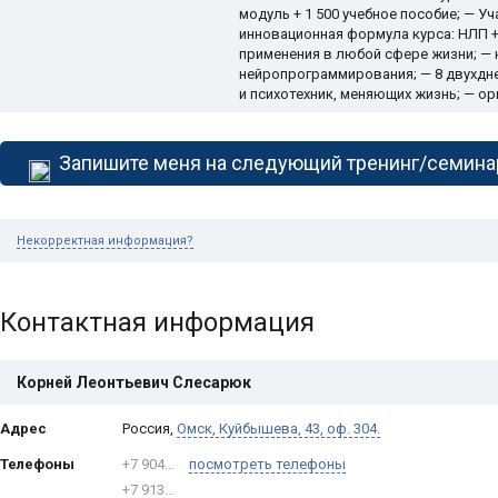
модуль + 1 500 учебное пособие; — У
инновационная формула курса: НЛП +
применения в любой сфере жизни; — 
нейропрограммирования; — 8 двухдне
и психотехник, меняющих жизнь; — о
Запишите меня на следующий тренинг/семина
Некорректная информация?
Контактная информация
Корней Леонтьевич Слесарюк
Адрес
Россия
,
Омск
,
Куйбышева, 43, оф. 304.
Телефоны
+7 904…
посмотреть телефоны
+7 913…