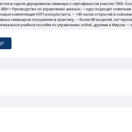
частие в одном двухдневном семинаре с сертификатом участия 7000. Осо
 ВВН = Руководство по управлению жизнью; — курс подходит новичкам
новые компетенции НЛП-консультанта; — 140 часов открытий и освоен
вных семинаров погружения в практику; — более 80 моделей, паттернов
ригинальное учебное пособие по управлению собой, другими и Миром; —
р!