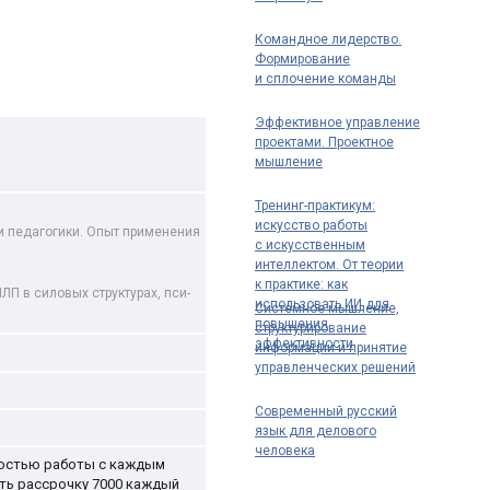
Командное лидерство.
Формирование
и сплочение команды
Эффективное управление
проектами. Проектное
мышление
Тренинг-практикум:
искусство работы
и педагогики. Опыт применения
с искусственным
интеллектом. От теории
к практике: как
ЛП в силовых структурах, пси-
использовать ИИ для
Системное мышление,
повышения
структурирование
эффективности
информации и принятие
управленческих решений
Современный русский
язык для делового
человека
жностью работы с каждым
ить рассрочку 7000 каждый