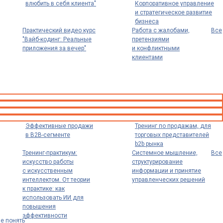
влюбить в себя клиента"
Корпоративное управление
и стратегическое развитие
бизнеса
Практический видео курс
Работа с жалобами,
Все
"Вайб-кодинг: Реальные
претензиями
приложения за вечер"
и конфликтными
клиентами
Эффективные продажи
Тренинг по продажам, для
в B2B-сегменте
торговых представителей
b2b рынка
Тренинг-практикум:
Системное мышление,
Все
искусство работы
структурирование
с искусственным
информации и принятие
интеллектом. От теории
управленческих решений
к практике: как
использовать ИИ для
повышения
эффективности
е понять"