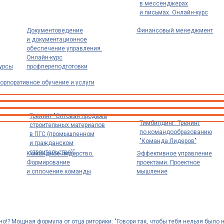
в мессенджерах
и письмах. Онлайн-курс
Документоведение
Финансовый менеджмент
и документационное
обеспечение управления.
Онлайн-курс
урсы
профпереподготовки
орпоративное обучение и услуги
Тренинг "Оптовая продажа
Тимбилдинг. Тренинг
строительных материалов
по командообразованию
в ПГС (промышленном
"Команда Лидеров"
и гражданском
строительстве)"
Командное лидерство.
Эффективное управление
Формирование
проектами. Проектное
и сплочение команды
мышление
но!? Мощная формула от отца риторики: "Говори так, чтобы тебя нельзя было н