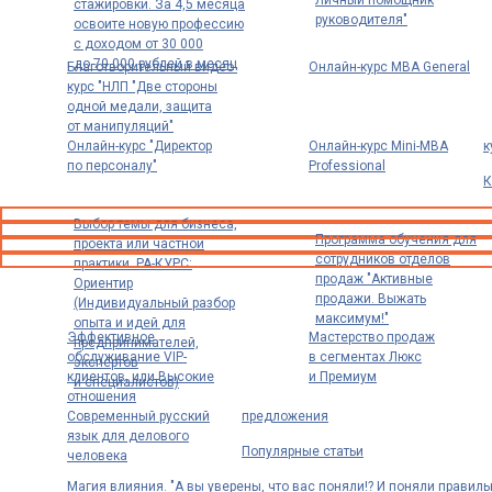
стажировки. За 4,5 месяца
руководителя"
освоите новую профессию
с доходом от 30 000
до 70 000 рублей в месяц
Благотворительный видео-
Онлайн-курс MBA General
курс "НЛП "Две стороны
одной медали, защита
от манипуляций"
Онлайн-курс "Директор
Онлайн-курс Mini-MBA
к
по персоналу"
Professional
К
Выбор темы для бизнеса,
Программа обучения для
проекта или частной
сотрудников отделов
практики. РА-КУРС:
продаж "Активные
Ориентир
продажи. Выжать
(Индивидуальный разбор
максимум!"
опыта и идей для
Эффективное
Мастерство продаж
предпринимателей,
обслуживание VIP-
в сегментах Люкс
экспертов
клиентов, или Высокие
и Премиум
и специалистов)
отношения
Современный русский
предложения
язык для делового
Популярные статьи
человека
Магия влияния. "А вы уверены, что вас поняли!? И поняли правиль