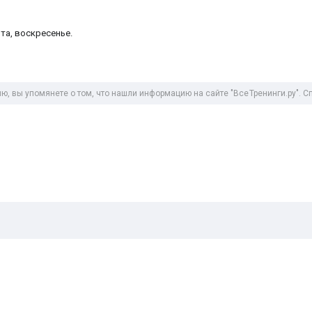
бота, воскресенье.
ю, вы упомянете о том, что нашли информацию на сайте "
Все Тренинги .ру
". 