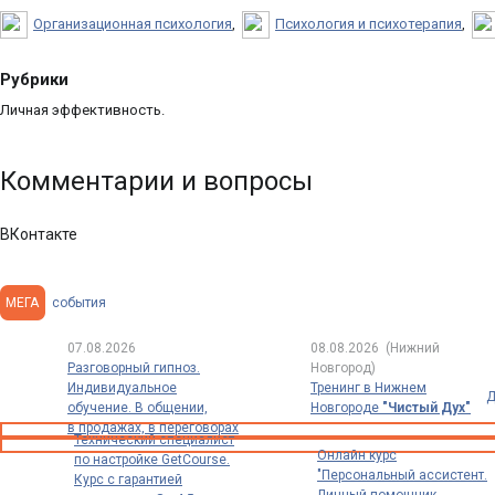
Организационная психология
,
Психология и психотерапия
,
Рубрики
Личная эффективность.
Комментарии и вопросы
ВКонтакте
МЕГА
события
07.08.2026
08.08.2026
(Нижний
Разговорный гипноз.
Новгород)
Индивидуальное
Тренинг в Нижнем
Д
обучение. В общении,
Новгороде
"Чистый Дух"
в продажах, в переговорах
Технический специалист
Онлайн курс
по настройке GetCourse.
"Персональный ассистент.
Курс с гарантией
Личный помощник