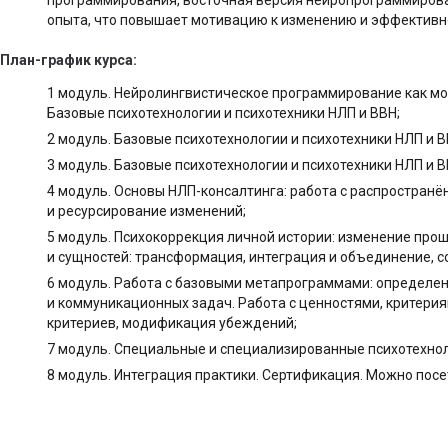
программирования, восточная версия нейропрограммиров
опыта, что повышает мотивацию к изменению и эффективно
План-график курса:
1 модуль. Нейролингвистическое программирование как мо
Базовые психотехнологии и психотехники НЛП и ВВН;
2 модуль. Базовые психотехнологии и психотехники НЛП и В
3 модуль. Базовые психотехнологии и психотехники НЛП и В
4 модуль. Основы НЛП-консалтинга: работа с распростран
и ресурсирование изменений;
5 модуль. Психокоррекция личной истории: изменение прош
и сущностей: трансформация, интеграция и объединение, с
6 модуль. Работа с базовыми метапрограммами: определе
и коммуникационных задач. Работа с ценностями, критери
критериев, модификация убеждений;
7 модуль. Специальные и специализированные психотехноло
8 модуль. Интеграция практики. Сертификация. Можно пос