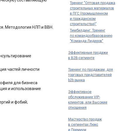
тическую) составляющую
Тренинг "Оптовая продажа
строительных материалов
в ПГС (промышленном
и гражданском
строительстве)"
я. Методология НЛП и ВВН.
Тимбилдинг. Тренинг
по командообразованию
"Команда Лидеров"
Эффективные продажи
онсультирование
в B2B-сегменте
ция частей личности
Тренинг по продажам, для
торговых представителей
b2b рынка
рофиля для бизнеса
ция и использование
Эффективное
обслуживание VIP-
ергий и фобий;
клиентов, или Высокие
отношения
Мастерство продаж
в сегментах Люкс
и Премиум