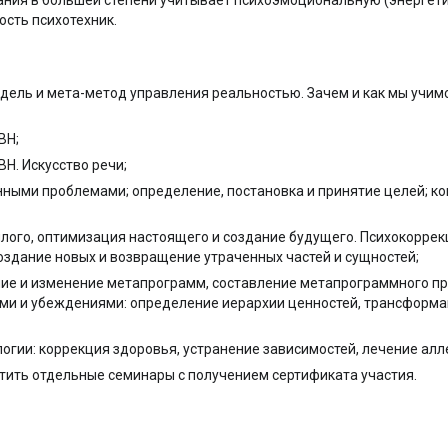
ания в большей степени учитывает психоэмоциональную (энерге
сть психотехник.
дель и мета-метод управления реальностью. Зачем и как мы учимс
ВН;
ВН. Искусство речи;
ёнными проблемами; определение, постановка и принятие целей; к
лого, оптимизация настоящего и создание будущего. Психокоррек
оздание новых и возвращение утраченных частей и сущностей;
ние и изменение метапрограмм, составление метапрограммного п
ями и убеждениями: определение иерархии ценностей, трансформа
гии: коррекция здоровья, устранение зависимостей, лечение алл
етить отдельные семинары с получением сертификата участия.