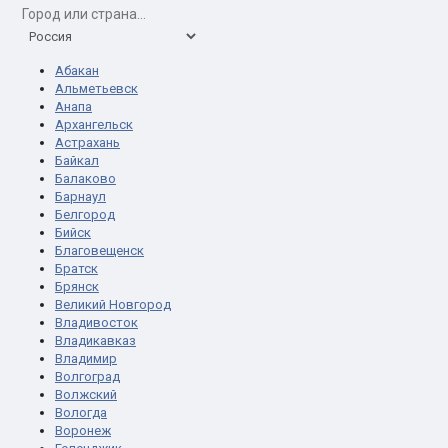
Абакан
Альметьевск
Анапа
Архангельск
Астрахань
Байкал
Балаково
Барнаул
Белгород
Бийск
Благовещенск
Братск
Брянск
Великий Новгород
Владивосток
Владикавказ
Владимир
Волгоград
Волжский
Вологда
Воронеж