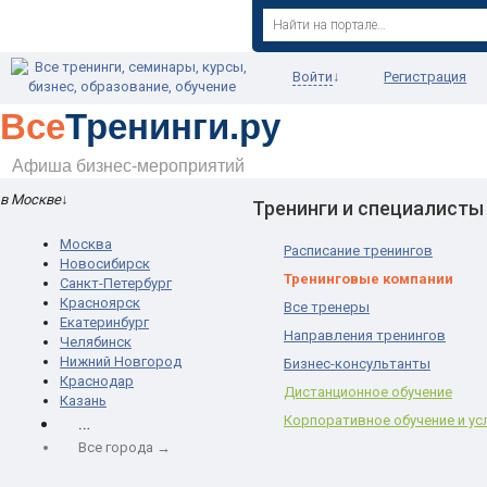
Войти
↓
Регистрация
Все
Тренинги.ру
Афиша бизнес-мероприятий
в Москве
↓
Тренинги и специалисты
Москва
Расписание тренингов
Новосибирск
Тренинговые компании
Санкт-Петербург
Красноярск
Все тренеры
Екатеринбург
Направления тренингов
Челябинск
Нижний Новгород
Бизнес-консультанты
Краснодар
Дистанционное обучение
Казань
…
Корпоративное обучение и ус
Все города →