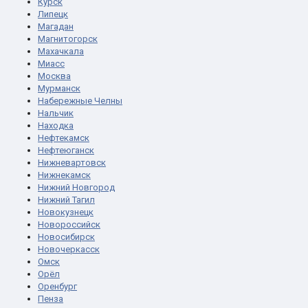
Курск
Липецк
Магадан
Магнитогорск
Махачкала
Миасс
Москва
Мурманск
Набережные Челны
Нальчик
Находка
Нефтекамск
Нефтеюганск
Нижневартовск
Нижнекамск
Нижний Новгород
Нижний Тагил
Новокузнецк
Новороссийск
Новосибирск
Новочеркасск
Омск
Орёл
Оренбург
Пенза