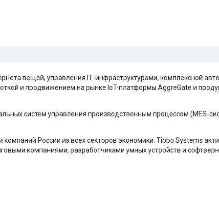
ернета вещей, управления IТ-инфраструктурами, комплексной авт
откой и продвижением на рынке IoT-платформы AggreGate и продук
сальных систем управления производственным процессом (MES-сис
и компаний России из всех секторов экономики. Tibbo Systems акт
говыми компаниями, разработчиками умных устройств и софтверн