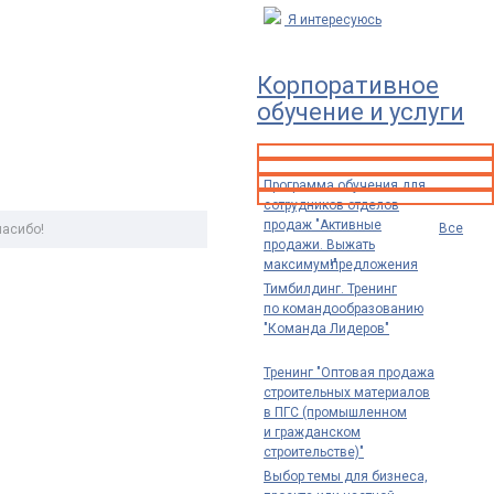
Я интересуюсь
Корпоративное
обучение и услуги
Программа обучения для
сотрудников отделов
продаж "Активные
Все
Спасибо!
продажи. Выжать
максимум!"
предложения
Тимбилдинг. Тренинг
по командообразованию
"Команда Лидеров"
Тренинг "Оптовая продажа
строительных материалов
в ПГС (промышленном
и гражданском
строительстве)"
Выбор темы для бизнеса,