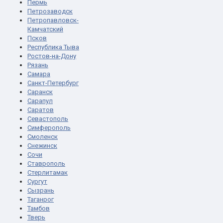
Пермь
Петрозаводск
Петропавловск-
Камчатский
Псков
Республика Тыва
Ростов-на-Дону
Рязань
Самара
Санкт-Петербург
Саранск
Сарапул
Саратов
Севастополь
Симферополь
Смоленск
Снежинск
Сочи
Ставрополь
Стерлитамак
Сургут
Сызрань
Таганрог
Тамбов
Тверь