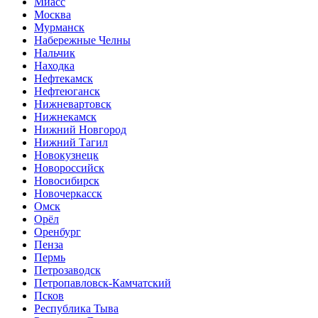
Миасс
Москва
Мурманск
Набережные Челны
Нальчик
Находка
Нефтекамск
Нефтеюганск
Нижневартовск
Нижнекамск
Нижний Новгород
Нижний Тагил
Новокузнецк
Новороссийск
Новосибирск
Новочеркасск
Омск
Орёл
Оренбург
Пенза
Пермь
Петрозаводск
Петропавловск-Камчатский
Псков
Республика Тыва