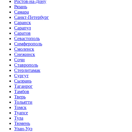
Ростов-на-Дону
Рязань
Самара
Санкт-Петербург
Саранск
Сарапул
Саратов
Севастополь
Симферополь
Смоленск
Снежинск
Сочи
Ставрополь
Стерлитамак
Сургут
Сызрань
Таганрог
Тамбов
Тверь
Тольятти
Томск
Туапсе
Тула
Тюмень
Улан-Удэ