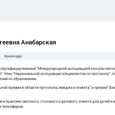
геевна Анабарская
Краснодар.
, сертифицированный "Международной ассоциацией консультантов 
и". Член "Национальной ассоциации специалистов по протоколу", с
ний по образованию.
ной премии в области протокола, имиджа и этикета" и премии" 
и и практике светского, столового и делового этикета для детей и 
и телеэфиров.