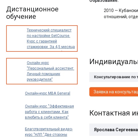
Образование:
Дистанционное
2010 — Кубански
обучение
отношений, отд
Технический специалист
по настройке GetCourse.
Курс с гарантией
стажировки. За 4,5 месяца
освоите новую профессию
с доходом от 30 000
Индивидуаль
Онлайн курс
до 70 000 рублей в месяц
"Персональный ассистент.
Личный помощник
Консультирование по
руководителя"
Заявка на консульта
Онлайн-курс MBA General
Онлайн курс "Эффективная
Контактная 
работа с клиентами. Как
влюбить в себя клиента"
Благотворительный видео-
Ярослава Сергеевна
курс "НЛП "Две стороны