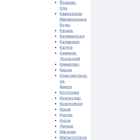
Йошкар-
Ола
Кавказские
Минеральные
Воды
Казань
Калининград
Калмыкия
Калуга
Каменск-
Уральский
Кемерово
Киров
Комсомольск-
на-
Амуре
Кострома
Краснодар
Красноярск
Крым
Курган
Курск
Липецк
Магадан
Магнитогорск