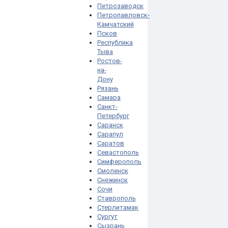
Петрозаводск
Петропавловск-
Камчатский
Псков
Республика
Тыва
Ростов-
на-
Дону
Рязань
Самара
Санкт-
Петербург
Саранск
Сарапул
Саратов
Севастополь
Симферополь
Смоленск
Снежинск
Сочи
Ставрополь
Стерлитамак
Сургут
Сызрань