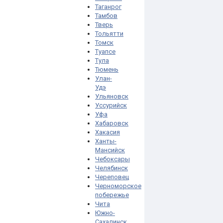
Таганрог
Тамбов
Тверь
Тольятти
Томск
Туапсе
Тула
Тюмень
Улан-
Удэ
Ульяновск
Уссурийск
Уфа
Хабаровск
Хакасия
Ханты-
Мансийск
Чебоксары
Челябинск
Череповец
Черноморское
побережье
Чита
Южно-
Сахалинск