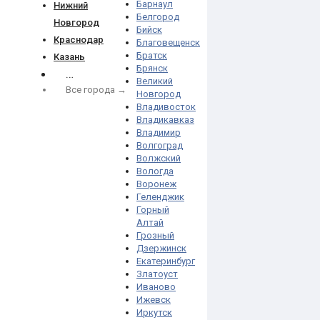
Барнаул
Нижний
Белгород
Новгород
Бийск
Краснодар
Благовещенск
Братск
Казань
Брянск
…
Великий
Все города →
Новгород
Владивосток
Владикавказ
Владимир
Волгоград
Волжский
Вологда
Воронеж
Геленджик
Горный
Алтай
Грозный
Дзержинск
Екатеринбург
Златоуст
Иваново
Ижевск
Иркутск