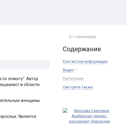
611 просмотров
Содержание
Контактная информация
Видео
3
по этикету". Автор
Расписание
пециалист в области
Смотрите также
Влиятельные женщины
взрослых. Является