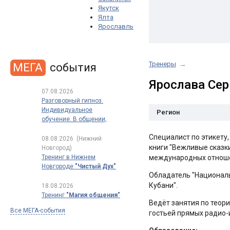
Якутск
Ялта
Ярославль
Тренеры
→
МЕГА
события
Ярослава Сер
07.08.2026
Разговорный гипноз.
Индивидуальное
Регион
обучение. В общении,
в продажах, в переговорах
Специалист по этикету
08.08.2026
(Нижний
книги "Вежливые сказк
Новгород)
Тренинг в Нижнем
международных отноше
Новгороде
"Чистый Дух"
Обладатель "Националь
Кубани".
18.08.2026
Тренинг
"Магия общения"
Ведёт занятия по теори
Все МЕГА-события
гостьей прямых радио-