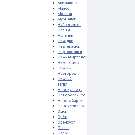
Махачкала
Миасс
Москва
Мурманск
Набережные
Челны
Нальчик
Находка
Нефтекамск
Нефтеюганск
Нижневартовск
Нижнекамск
Нижний
Новгород
Нижний
Тагил
Новокузнецк
Новороссийск
Новосибирск
Новочеркасск
Омск
Орёл
Оренбург
Пенза
Пермь