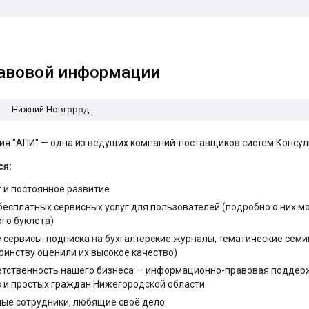
равовой информации
Нижний Новгород.
я "АПИ" — одна из ведущих компаний-поставщиков систем Консуль
ся:
 и постоянное развитие
есплатных сервисных услуг для пользователей (подробно о них м
ого буклета)
сервисы: подписка на бухгалтерские журналы, тематические сем
оинству оценили их высокое качество)
етственность нашего бизнеса — информационно-правовая поддер
в и простых граждан Нижегородской области
ые сотрудники, любящие своё дело