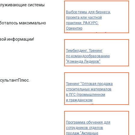
обслуживающие системы
Выбор темы для бизнеса,
проекта или частной
аботалось максимально
практики. РА-КУРС:
Ориентир
(Индивидуальный разбор
овой информации!
опыта и идей для
предпринимателей,
экспертов
Тимбилдинг. Тренинг
и специалистов)
по командообразованию
"Команда Лидеров"
нсультантПлюс.
Тренинг "Оптовая продажа
строительных материалов
в ПГС (промышленном
и гражданском
строительстве)"
Программа обучения для
сотрудников отделов
продаж "Активные