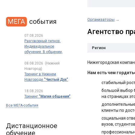
Организаторы
→
МЕГА
события
Агентство п
07.08.2026
Разговорный гипноз.
Индивидуальное
Регион
обучение. В общении,
в продажах, в переговорах
Нижегородская компани
08.08.2026
(Нижний
Новгород)
Нам есть чем гордить
Тренинг в Нижнем
Новгороде
"Чистый Дух"
стабильный рост
большой выбор б
18.08.2026
на страницах эт
Тренинг
"Магия общения"
дополнительные 
Все МЕГА-события
клиенты по дост
социальная отв
вузов, студенто
Дистанционное
обучение
профессиональн