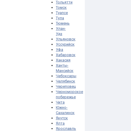
Тольятти
Томск
Туапсе
Тула
Тюмень
Улан-
Удэ
Ульяновск
Уссурийск
Уфа
Хабаровск
Хакасия
Ханты-
Мансийск
Чебоксары
Челябинск
Череповец
Черноморское
побережье
Чита
Южно-
Сахалинск
Якутск
Ялта
Ярославль