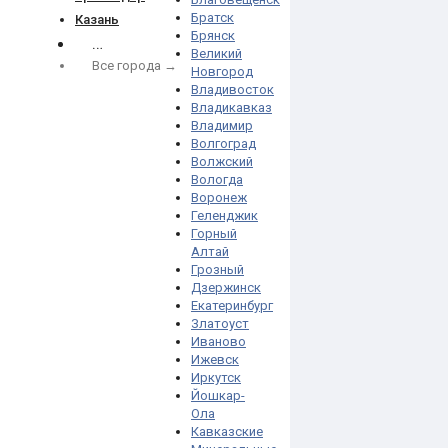
Братск
Казань
Брянск
…
Великий
Все города →
Новгород
Владивосток
Владикавказ
Владимир
Волгоград
Волжский
Вологда
Воронеж
Геленджик
Горный
Алтай
Грозный
Дзержинск
Екатеринбург
Златоуст
Иваново
Ижевск
Иркутск
Йошкар-
Ола
Кавказские