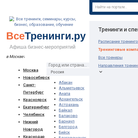
Тренинги и сп
Все
Тренинги.ру
Расписание тренинг
Афиша бизнес-мероприятий
Тренинговые комп
в Москве
↓
Все тренеры
Направления тренин
Москва
Новосибирск
Абакан
Санкт-
Альметьевск
Петербург
Анапа
Архангельск
Красноярск
Астрахань
Екатеринбург
Байкал
Челябинск
Балаково
Барнаул
Нижний
Белгород
Новгород
Бийск
Краснодар
Благовещенск