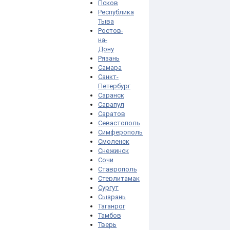
Псков
Республика
Тыва
Ростов-
на-
Дону
Рязань
Самара
Санкт-
Петербург
Саранск
Сарапул
Саратов
Севастополь
Симферополь
Смоленск
Снежинск
Сочи
Ставрополь
Стерлитамак
Сургут
Сызрань
Таганрог
Тамбов
Тверь