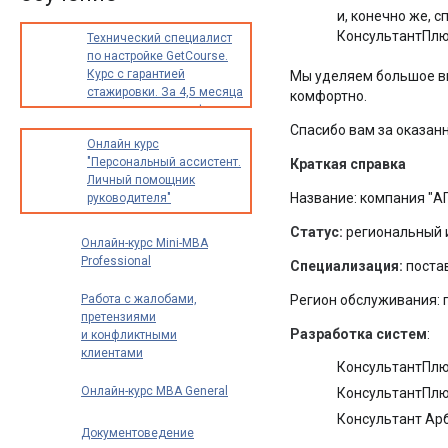
и, конечно же, 
КонсультантПлю
Технический специалист
по настройке GetCourse.
Курс с гарантией
Мы уделяем большое вн
стажировки. За 4,5 месяца
комфортно.
освоите новую профессию
с доходом от 30 000
Спасибо вам за оказан
Онлайн курс
до 70 000 рублей в месяц
"Персональный ассистент.
Краткая справка
Личный помощник
Название: компания "АП
руководителя"
Статус:
региональный 
Онлайн-курс Mini-MBA
Professional
Специализация:
постав
Работа с жалобами,
Регион обслуживания: 
претензиями
Разработка систем
:
и конфликтными
клиентами
КонсультантПлю
Онлайн-курс MBA General
КонсультантПлю
Консультант Арб
Документоведение