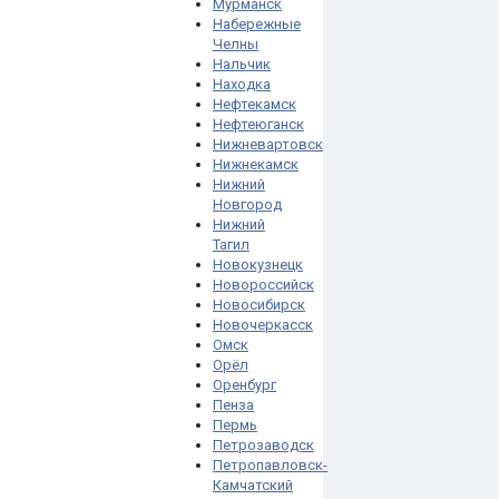
Мурманск
Набережные
Челны
Нальчик
Находка
Нефтекамск
Нефтеюганск
Нижневартовск
Нижнекамск
Нижний
Новгород
Нижний
Тагил
Новокузнецк
Новороссийск
Новосибирск
Новочеркасск
Омск
Орёл
Оренбург
Пенза
Пермь
Петрозаводск
Петропавловск-
Камчатский