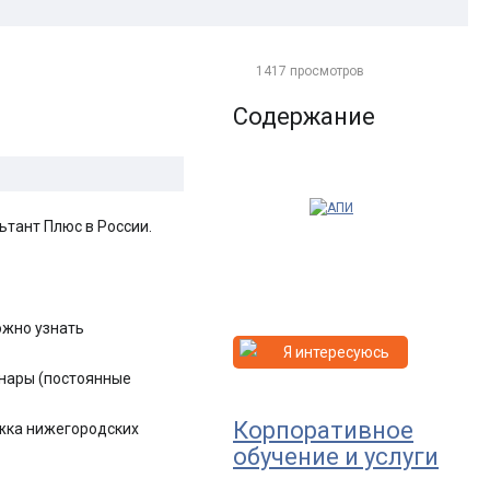
1417 просмотров
Содержание
тант Плюс в России.
ожно узнать
Я интересуюсь
инары (постоянные
Корпоративное
жка нижегородских
обучение и услуги