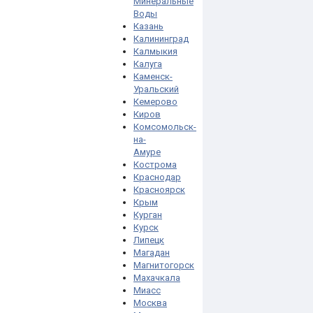
Минеральные
Воды
Казань
Калининград
Калмыкия
Калуга
Каменск-
Уральский
Кемерово
Киров
Комсомольск-
на-
Амуре
Кострома
Краснодар
Красноярск
Крым
Курган
Курск
Липецк
Магадан
Магнитогорск
Махачкала
Миасс
Москва