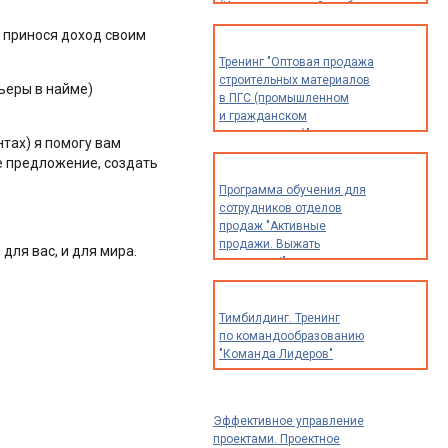
(Индивидуальный разбор
опыта и идей для
 принося доход своим
предпринимателей,
экспертов
Тренинг "Оптовая продажа
и специалистов)
строительных материалов
рьеры в найме)
в ПГС (промышленном
и гражданском
строительстве)"
тах) я помогу вам
е предложение, создать
Программа обучения для
сотрудников отделов
продаж "Активные
продажи. Выжать
для вас, и для мира.
максимум!"
Тимбилдинг. Тренинг
по командообразованию
"Команда Лидеров"
Эффективное управление
проектами. Проектное