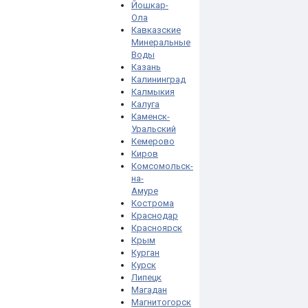
Йошкар-
Ола
Кавказские
Минеральные
Воды
Казань
Калининград
Калмыкия
Калуга
Каменск-
Уральский
Кемерово
Киров
Комсомольск-
на-
Амуре
Кострома
Краснодар
Красноярск
Крым
Курган
Курск
Липецк
Магадан
Магнитогорск