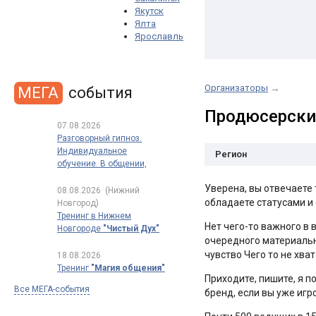
Якутск
Ялта
Ярославль
Организаторы
→
МЕГА
события
Продюсерски
07.08.2026
Разговорный гипноз.
Индивидуальное
Регион
обучение. В общении,
в продажах, в переговорах
Уверена, вы отвечаете
08.08.2026
(Нижний
обладаете статусами и 
Новгород)
Тренинг в Нижнем
Нет чего-то важного в 
Новгороде
"Чистый Дух"
очередного материально
чувство Чего то не хва
18.08.2026
Тренинг
"Магия общения"
Приходите, пишите, я 
Все МЕГА-события
бренд, если вы уже иг