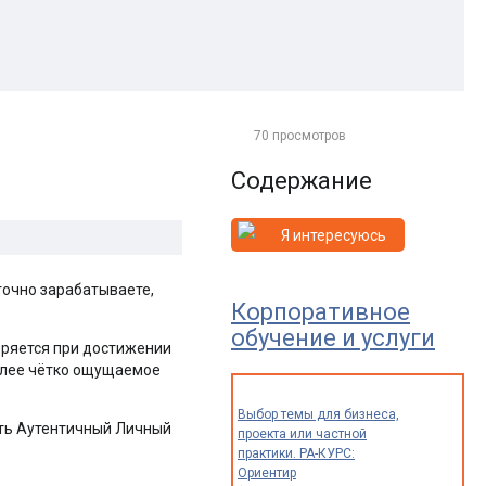
70 просмотров
Содержание
Я интересуюсь
точно зарабатываете,
Корпоративное
обучение и услуги
воряется при достижении
более чётко ощущаемое
Выбор темы для бизнеса,
ать Аутентичный Личный
проекта или частной
практики. РА-КУРС:
Ориентир