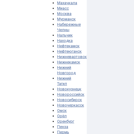
Махачкала
Миасс
Москва
Мурманск
Набережные
Челны
Нальчик
Находка
Нефтекамск
Нефтеюганск
Нижневартовск
Нижнекамск
Нижний
Новгород
Нижний
Тагил
Новокузнецк
Новороссийск
Новосибирск
Новочеркасск
Омск
Орёл
Оренбург
Пенза
Пермь