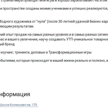
5 странах мира проводят мои игры и хорошо зарабатывают на этом.
ом пространстве созданы моими учениками и успешно реализуются,
бодного художника от "нуля" (после 30-летней удачной бизнес-ка
ляющим результатам.
ний опыт продаж на самых разных уровнях и в самых разных сегмен
вас и вашего увлечения, научу создавать УТП-уникальное товарно
ый бренд.
 коучинг, тренинги, деловые и Трансформационные игры.
бытиями, которые происходят в вашей жизни реально и полезно, и 
информация
Шоссе Космонавтов, 173.