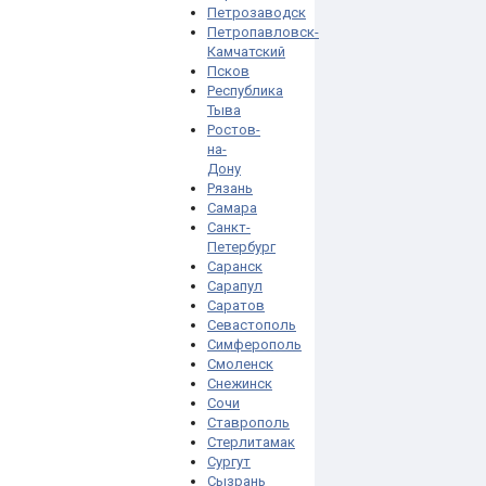
Петрозаводск
Петропавловск-
Камчатский
Псков
Республика
Тыва
Ростов-
на-
Дону
Рязань
Самара
Санкт-
Петербург
Саранск
Сарапул
Саратов
Севастополь
Симферополь
Смоленск
Снежинск
Сочи
Ставрополь
Стерлитамак
Сургут
Сызрань