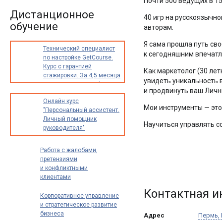
Почти 500 ведущих в 1
Дистанционное
40 игр на русскоязычн
обучение
авторам.
Я сама прошла путь сво
Технический специалист
к сегодняшним впечат
по настройке GetCourse.
Курс с гарантией
Как маркетолог (30 лет
стажировки. За 4,5 месяца
увидеть уникальность 
освоите новую профессию
и продвинуть ваш Личн
с доходом от 30 000
Онлайн курс
до 70 000 рублей в месяц
Мои инструменты — это
"Персональный ассистент.
Личный помощник
Научиться управлять со
руководителя"
Работа с жалобами,
претензиями
и конфликтными
клиентами
Контактная 
Корпоративное управление
и стратегическое развитие
бизнеса
Адрес
Пермь
,