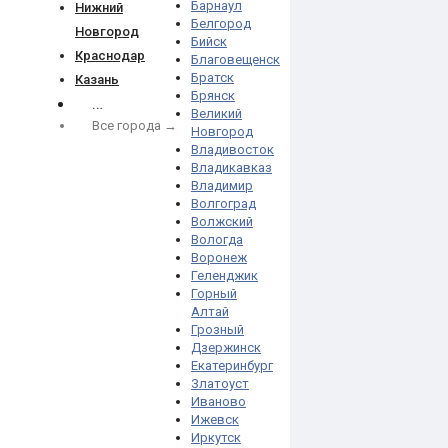
Барнаул
Нижний
Белгород
Новгород
Бийск
Краснодар
Благовещенск
Братск
Казань
Брянск
…
Великий
Все города →
Новгород
Владивосток
Владикавказ
Владимир
Волгоград
Волжский
Вологда
Воронеж
Геленджик
Горный
Алтай
Грозный
Дзержинск
Екатеринбург
Златоуст
Иваново
Ижевск
Иркутск