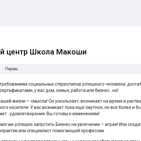
й центр Школа Макоши
Пермь.
 требованиям социальных стереотипов успешного человека: доста
сертификатами, у вас дом, семья, работа или бизнес…но!
вашей жизни — смысла! Он ускользает, возникает на время и раст
го носителя. У вас возникает пока ещё смутное, но все более и 
тает…удовлетворения. Вы готовы к изменениям!
помогаю успешно запустить Бизнес на увлечении — играя! Или созд
ропрактик или специалист помогающей профессии.