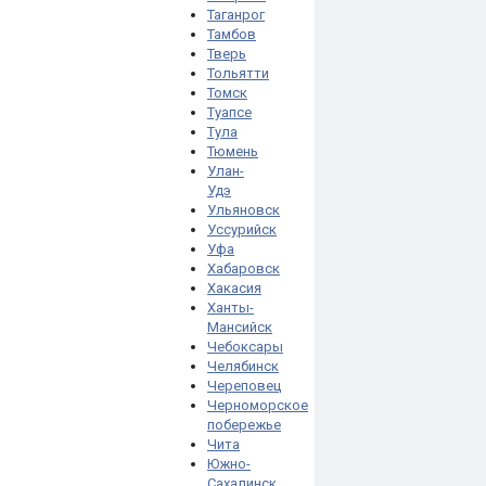
Таганрог
Тамбов
Тверь
Тольятти
Томск
Туапсе
Тула
Тюмень
Улан-
Удэ
Ульяновск
Уссурийск
Уфа
Хабаровск
Хакасия
Ханты-
Мансийск
Чебоксары
Челябинск
Череповец
Черноморское
побережье
Чита
Южно-
Сахалинск