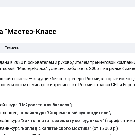
 "Мастер-Класс"
Тюмень.
дана в 2020 г. основателем и руководителем тренинговой компани
ковой. "Мастер-Класс" успешно работает с 2005 г. на рынке бизне
нлайн-школы — ведущие бизнес-тренеры России, которые имеют д
ровели сотни семинаров и тренингов в России, странах СНГ и Европ
айн-курс
"Нейросети для бизнеса";
авленцев,
онлайн-курс "Современный руководитель";
нлайн-курс
"За что платить зарплату сотрудникам"
(тариф оптимал
нлайн-курс
"Взгляд с капитанского мостика"
(от 15 000 р.);