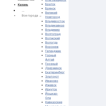
Братск
Казань
Брянск
…
Великий
Все города →
Новгород
Владивосток
Владикавказ
Владимир
Волгоград
Волжский
Вологда
Воронеж
Геленджик
Горный
Алтай
Грозный
Дзержинск
Екатеринбург
Златоуст
Иваново
Ижевск
Иркутск
Йошкар-
Ола
Кавказские