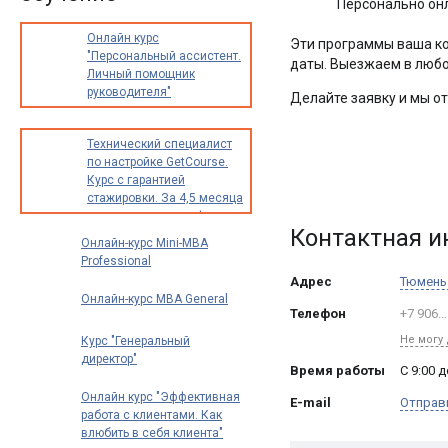
Персонально он
Онлайн курс
Эти программы ваша ко
"Персональный ассистент.
даты. Выезжаем в любо
Личный помощник
руководителя"
Делайте заявку и мы о
Технический специалист
по настройке GetCourse.
Курс с гарантией
стажировки. За 4,5 месяца
освоите новую профессию
Контактная 
с доходом от 30 000
Онлайн-курс Mini-MBA
до 70 000 рублей в месяц
Professional
Адрес
Тюмень
Онлайн-курс MBA General
Телефон
+7 906…
Не могу
Курс "Генеральный
директор"
Время работы
С 9:00 
Онлайн курс "Эффективная
E-mail
Отправ
работа с клиентами. Как
влюбить в себя клиента"