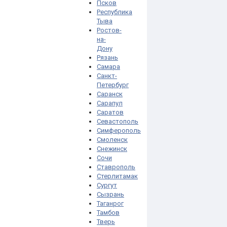
Псков
Республика
Тыва
Ростов-
на-
Дону
Рязань
Самара
Санкт-
Петербург
Саранск
Сарапул
Саратов
Севастополь
Симферополь
Смоленск
Снежинск
Сочи
Ставрополь
Стерлитамак
Сургут
Сызрань
Таганрог
Тамбов
Тверь