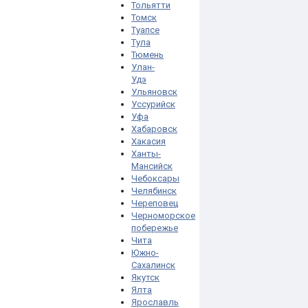
Тольятти
Томск
Туапсе
Тула
Тюмень
Улан-
Удэ
Ульяновск
Уссурийск
Уфа
Хабаровск
Хакасия
Ханты-
Мансийск
Чебоксары
Челябинск
Череповец
Черноморское
побережье
Чита
Южно-
Сахалинск
Якутск
Ялта
Ярославль