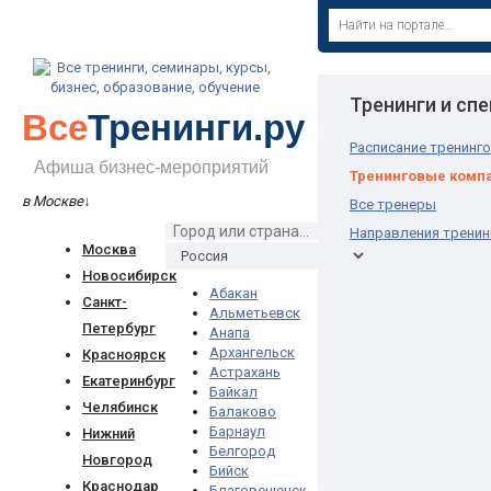
Тренинги и сп
Все
Тренинги.ру
Расписание тренинг
Афиша бизнес-мероприятий
Тренинговые комп
в Москве
↓
Все тренеры
Направления тренин
Москва
Новосибирск
Абакан
Санкт-
Альметьевск
Петербург
Анапа
Архангельск
Красноярск
Астрахань
Екатеринбург
Байкал
Челябинск
Балаково
Барнаул
Нижний
Белгород
Новгород
Бийск
Краснодар
Благовещенск