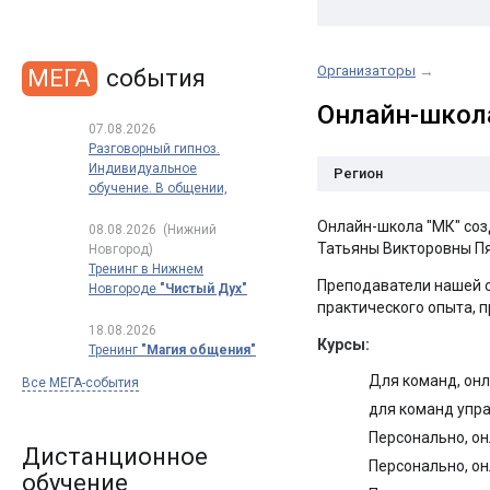
Организаторы
→
МЕГА
события
Онлайн-школа
07.08.2026
Разговорный гипноз.
Индивидуальное
Регион
обучение. В общении,
в продажах, в переговорах
Онлайн-школа "МК" соз
08.08.2026
(Нижний
Татьяны Викторовны Пят
Новгород)
Тренинг в Нижнем
Преподаватели нашей о
Новгороде
"Чистый Дух"
практического опыта, п
18.08.2026
Курсы:
Тренинг
"Магия общения"
Для команд, онл
Все МЕГА-события
для команд упр
Персонально, о
Дистанционное
Персонально, о
обучение