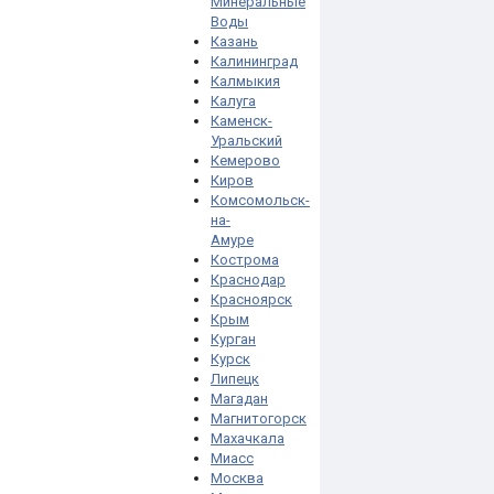
Минеральные
Воды
Казань
Калининград
Калмыкия
Калуга
Каменск-
Уральский
Кемерово
Киров
Комсомольск-
на-
Амуре
Кострома
Краснодар
Красноярск
Крым
Курган
Курск
Липецк
Магадан
Магнитогорск
Махачкала
Миасс
Москва