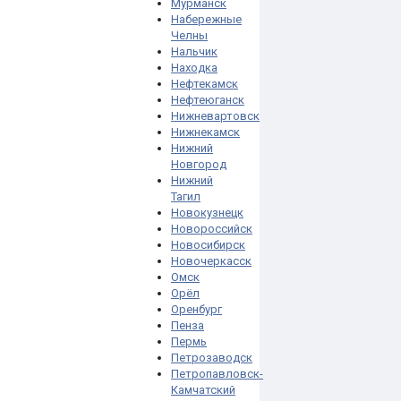
Мурманск
Набережные
Челны
Нальчик
Находка
Нефтекамск
Нефтеюганск
Нижневартовск
Нижнекамск
Нижний
Новгород
Нижний
Тагил
Новокузнецк
Новороссийск
Новосибирск
Новочеркасск
Омск
Орёл
Оренбург
Пенза
Пермь
Петрозаводск
Петропавловск-
Камчатский