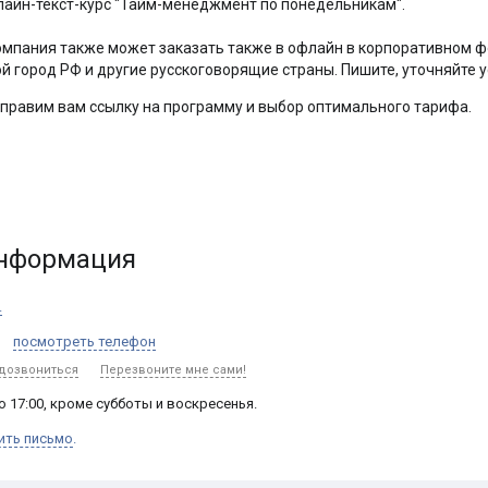
лайн-текст-курс "Тайм-менеджмент по понедельникам".
мпания также может заказать также в офлайн в корпоративном ф
й город РФ и другие русскоговорящие страны. Пишите, уточняйте у
тправим вам ссылку на программу и выбор оптимального тарифа.
информация
.
посмотреть телефон
 дозвониться
Перезвоните мне сами!
до 17:00, кроме субботы и воскресенья.
ить письмо
.